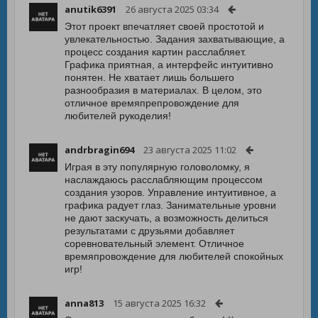
anutik6391
26 августа 2025 03:34
Этот проект впечатляет своей простотой и
увлекательностью. Задания захватывающие, а
процесс создания картин расслабляет.
Графика приятная, а интерфейс интуитивно
понятен. Не хватает лишь большего
разнообразия в материалах. В целом, это
отличное времяпрепровождение для
любителей рукоделия!
andrbragin694
23 августа 2025 11:02
Играя в эту популярную головоломку, я
наслаждаюсь расслабляющим процессом
создания узоров. Управление интуитивное, а
графика радует глаз. Занимательные уровни
не дают заскучать, а возможность делиться
результатами с друзьями добавляет
соревновательный элемент. Отличное
времяпровождение для любителей спокойных
игр!
anna813
15 августа 2025 16:32