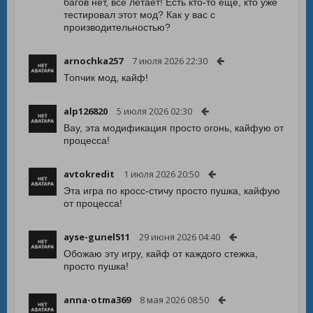
багов нет, все летает! Есть кто-то ещё, кто уже
тестировал этот мод? Как у вас с
производительностью?
arnochka257
7 июля 2026 22:30
Топчик мод, кайф!
alp126820
5 июля 2026 02:30
Вау, эта модификация просто огонь, кайфую от
процесса!
avtokredit
1 июля 2026 20:50
Эта игра по кросс-стичу просто пушка, кайфую
от процесса!
ayse-gunel511
29 июня 2026 04:40
Обожаю эту игру, кайф от каждого стежка,
просто пушка!
anna-otma369
8 мая 2026 08:50