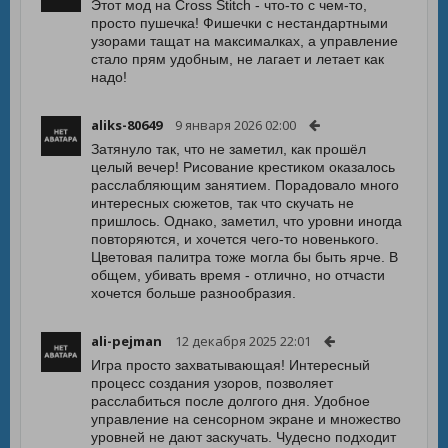
Этот мод на Cross Stitch - что-то с чем-то,
просто пушечка! Фишечки с нестандартными
узорами тащат на максималках, а управление
стало прям удобным, не лагает и летает как
надо!
aliks-80649
9 января 2026 02:00
Затянуло так, что не заметил, как прошёл
целый вечер! Рисование крестиком оказалось
расслабляющим занятием. Порадовало много
интересных сюжетов, так что скучать не
пришлось. Однако, заметил, что уровни иногда
повторяются, и хочется чего-то новенького.
Цветовая палитра тоже могла бы быть ярче. В
общем, убивать время - отлично, но отчасти
хочется больше разнообразия.
ali-pejman
12 декабря 2025 22:01
Игра просто захватывающая! Интересный
процесс создания узоров, позволяет
расслабиться после долгого дня. Удобное
управление на сенсорном экране и множество
уровней не дают заскучать. Чудесно подходит