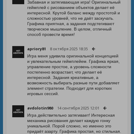
Забавная и затягивающая игра! Оригинальный
геймплей с рисованием объектов делает её
интересной. Крутой баланс между простотой и
сложностью уровней, что не даёт заскучать.
Графика приятная, а задания подстегивают
творческое мышление. В целом, отличный
способ провести время!
apriory81
8 октября 2025 18:35
Игра меня удивила оригинальной концепцией
и увлекательным геймплейем. Графика яркая,
управление простое, а уровень сложности
постепенно возрастает, что делает её
интересной. Задания креативные, а
возможность выбирать разные пути добавляет
элемент стратегии. Подходит для коротких
игровых сессий.
avdolotin980
14 сентября 2025 12:01
Игра действительно затягивает! Интересная
механика рисования делает каждую гонку
уникальной. Порой сложно, но именно это
придаёт азарту. Графика простая, но стильная.