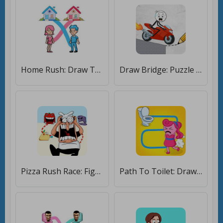
Home Rush: Draw To Go Home [Мод меню]
Draw Bridge: Puzzle Games [Много денег]
Pizza Rush Race: Fighting Boss [Бесплатные покупки]
Path To Toilet: Draw To Line [Мод меню]