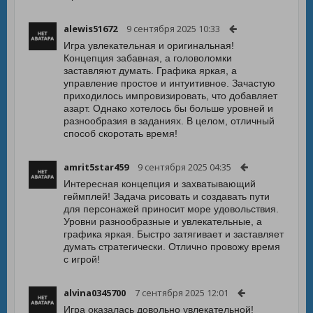
alewis51672
9 сентября 2025 10:33
Игра увлекательная и оригинальная!
Концепция забавная, а головоломки
заставляют думать. Графика яркая, а
управление простое и интуитивное. Зачастую
приходилось импровизировать, что добавляет
азарт. Однако хотелось бы больше уровней и
разнообразия в заданиях. В целом, отличный
способ скоротать время!
amrit5star459
9 сентября 2025 04:35
Интересная концепция и захватывающий
геймплей! Задача рисовать и создавать пути
для персонажей приносит море удовольствия.
Уровни разнообразные и увлекательные, а
графика яркая. Быстро затягивает и заставляет
думать стратегически. Отлично провожу время
с игрой!
alvina0345700
7 сентября 2025 12:01
Игра оказалась довольно увлекательной!