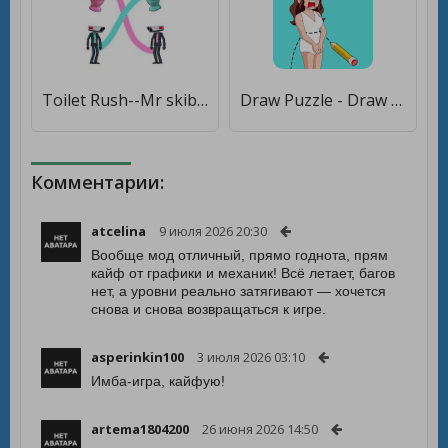
Toilet Rush--Mr skibidi [Бесплатные покупки]
Draw Puzzle - Draw one part [Бесплатные покупки]
Комментарии:
atcelina
9 июля 2026 20:30
Вообще мод отличный, прямо годнота, прям
кайф от графики и механик! Всё летает, багов
нет, а уровни реально затягивают — хочется
снова и снова возвращаться к игре.
asperinkin100
3 июля 2026 03:10
Имба-игра, кайфую!
artema1804200
26 июня 2026 14:50