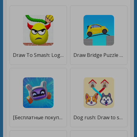
Draw To Smash: Logic puzzle [Мод меню]
Draw Bridge Puzzle - Draw Game [Много монет]
[Бесплатные покупки]
Dog rush: Draw to save games [Много монет]