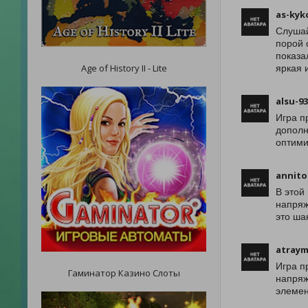
as-kyk
Слушай
порой 
показа
Age of History II - Lite
яркая 
alsu-93
Игра п
дополн
оптими
annito
В этой
напряж
это ша
atray
Игра п
Гаминатор Казино Слоты
напряж
элемен