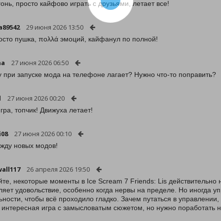
гонь, просто кайфово играть с друзьями, летает все!
a89542
29 июня 2026 13:50
осто пушка, πολλά эмоций, кайфанул по полной!
na
27 июня 2026 06:50
 при запуске мода на телефоне лагает? Нужно что-то поправить?
d
27 июня 2026 00:20
гра, топчик! Движуха летает!
i08
27 июня 2026 00:10
 жду новых модов!
wall117
26 апреля 2026 19:50
те, некоторые моменты в Ice Scream 7 Friends: Lis действительно
ляет удовольствие, особенно когда нервы на пределе. Но иногда уп
ьности, чтобы всё проходило гладко. Зачем путаться в управлении,
 интересная игра с замысловатым сюжетом, но нужно поработать 