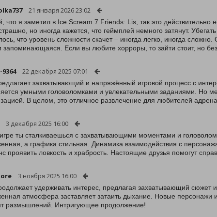
olka737
21 января 2026 23:02
, что я заметил в Ice Scream 7 Friends: Lis, так это действительн
страшно, но иногда кажется, что геймплей немного затянут. Убегат
лось, что уровень сложности скачет – иногда легко, иногда сложно
и запоминающаяся. Если вы любите хорроры, то зайти стоит, но бе
-9364
22 декабря 2025 07:01
редлагает захватывающий и напряжённый игровой процесс с инте
яется умными головоломками и увлекательными заданиями. Но ме
зацией. В целом, это отличное развлечение для любителей адрен
3 декабря 2025 16:00
 игре ты сталкиваешься с захватывающими моментами и головолом
енная, а графика стильная. Динамика взаимодействия с персонаж
нс проявить ловкость и храбрость. Настоящие друзья помогут справ
more
3 ноября 2025 16:00
родолжает удерживать интерес, предлагая захватывающий сюжет и 
енная атмосфера заставляет затаить дыхание. Новые персонажи и 
т размышлений. Интригующее продолжение!