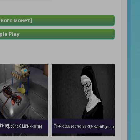
[Много монет]
le Play