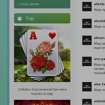
Стиль жизни
alik10s
Игра п
Top
aleole
Игра т
alksen
Мод пр
еще кл
ann-p
Игра п
летает
полной
alex-f
Solitales: Классический Три пика
Игра т
пасьянс в саду
aslanii