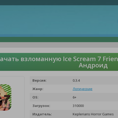
ачать взломанную Ice Scream 7 Frien
Андроид
Версия:
0.3.4
Жанр:
Логические
OS:
6+
Загрузок:
310000
Издатель:
Keplerians Horror Games