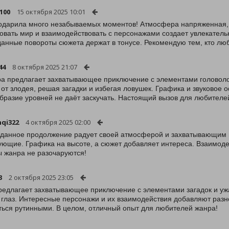
100
15 октября 2025 10:01
одарила много незабываемых моментов! Атмосфера напряженная, 
овать мир и взаимодействовать с персонажами создает увлекательн
анные повороты сюжета держат в тонусе. Рекомендую тем, кто лю
44
8 октября 2025 21:07
ра предлагает захватывающее приключение с элементами головоло
 от злодея, решая загадки и избегая ловушек. Графика и звуково
бразие уровней не даёт заскучать. Настоящий вызов для любителе
qi322
4 октября 2025 02:00
данное продолжение радует своей атмосферой и захватывающим г
ующие. Графика на высоте, а сюжет добавляет интереса. Взаимоде
 жанра не разочаруются!
3
2 октября 2025 23:05
редлагает захватывающее приключение с элементами загадок и уж
 глаз. Интересные персонажи и их взаимодействия добавляют раз
ться рутинными. В целом, отличный опыт для любителей жанра!