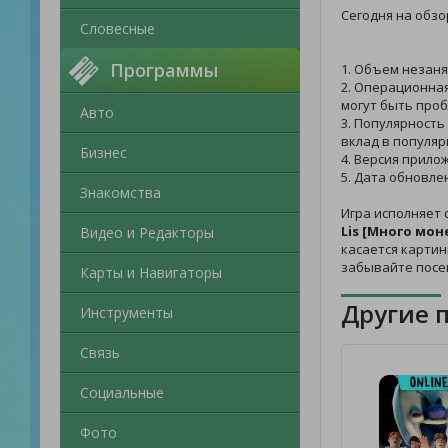
Сегодня на обзо
Словесные
Программы
1. Объем незаня
2. Операционная
могут быть проб
Авто
3. Популярность
вклад в популяр
Бизнес
4. Версия прило
5. Дата обновле
Знакомства
Игра исполняет 
Lis [Много мон
Видео и Редакторы
касается картин
забывайте посе
Карты и Навигаторы
Другие 
Инструменты
Связь
Социальные
Фото