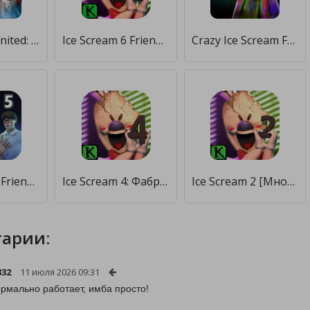
Ice Scream United: Multiplayer [Много монет]
Ice Scream 6 Friends: Charlie [Бесплатные покупки]
Crazy Ice Scream Freaky Clown [Много денег]
Ice Scream 5 Friends: История Майка [Много монет]
Ice Scream 4: Фабрика Рода [Бесплатные покупки]
Ice Scream 2 [Много монет]
арии:
332
11 июля 2026 09:31
рмально работает, имба просто!