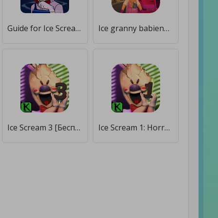
Guide for Ice Scream 5 - Friends Horror Adventures [Без рекламы]
Ice granny babienna Scream : horror Mod [Много монет]
Ice Scream 3 [Бесплатные покупки]
Ice Scream 1: Horror Neighborhood [Много монет]