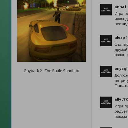
anna1-
Игра п
исслед
неожид
alezp4
Эта иг
друзей
разноо
anyaqh
Payback 2 - The Battle Sandbox
Долгож
интриг
Фанаты
allyt17
Игра п
радует
показа