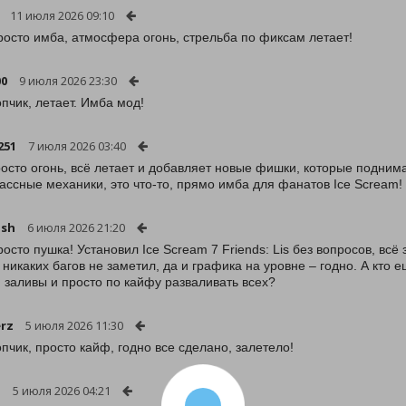
11 июля 2026 09:10
росто имба, атмосфера огонь, стрельба по фиксам летает!
00
9 июля 2026 23:30
опчик, летает. Имба мод!
251
7 июля 2026 03:40
осто огонь, всё летает и добавляет новые фишки, которые поднима
ассные механики, это что-то, прямо имба для фанатов Ice Scream!
ash
6 июля 2026 21:20
росто пушка! Установил Ice Scream 7 Friends: Lis без вопросов, всё
, никаких багов не заметил, да и графика на уровне – годно. А кто 
 заливы и просто по кайфу разваливать всех?
erz
5 июля 2026 11:30
опчик, просто кайф, годно все сделано, залетело!
i
5 июля 2026 04:21