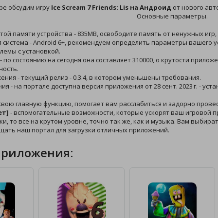
ре обсудим игру
Ice Scream 7 Friends: Lis на Андроид
от нового авто
Основные параметры.
той памяти устройства - 835MB, освободите память от ненужных игр,
 система - Android 6+, рекомендуем определить параметры вашего у
лемы с установкой.
 - по состоянию на сегодня она составляет 310000, о крутости прило
ность.
жения - текущий релиз - 0.3.4, в котором уменьшены требования.
ния - на портале доступна версия приложения от 28 сент. 2023 г. - у
свою главную функцию, помогает вам расслабиться и задорно прове
ет]
- вспомогательные возможности, которые ускорят ваш игровой про
ки, то все на крутом уровне, точно так же, как и музыка. Вам выбир
щать наш портал для загрузки отличных приложений.
приложения: