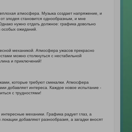
о неплохая атмосфера. Музыка создает напряжение, и
ь от злодея становится однообразным, и мне
. Однако нужно отдать должное: графика довольно
з особых ожиданий.
ресной механикой. Атмосфера ужасов прекрасно
стами можно столкнуться с нестабильной
алина и приключений!
ками, которые требуют смекалки. Атмосфера
ами добавляет интереса. Каждое новое испытание -
иться с трудностями!
интересные механики. Графика радует глаз, а
локации добавляют разнообразия, а загадки вносят