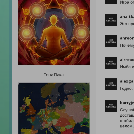
Игра о
anaitk
Это пр
anreo
Почему
alrrea
Имба и
Тени Пика
alexga
Годно,
barryj
Слушай
достав
стабил
целом,