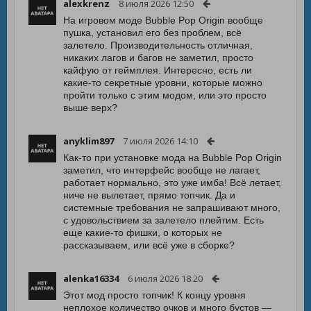
alexkrenz
8 июля 2026 12:50
На игровом моде Bubble Pop Origin вообще
пушка, установил его без проблем, всё
залетело. Производительность отличная,
никаких лагов и багов не заметил, просто
кайфую от геймплея. Интересно, есть ли
какие-то секретные уровни, которые можно
пройти только с этим модом, или это просто
выше верх?
anyklim897
7 июля 2026 14:10
Как-то при установке мода на Bubble Pop Origin
заметил, что интерфейс вообще не лагает,
работает нормально, это уже имба! Всё летает,
ниче не вылетает, прямо топчик. Да и
системные требования не запрашивают много,
с удовольствием за залетело плейтим. Есть
еще какие-то фишки, о которых не
рассказываем, или всё уже в сборке?
alenka16334
6 июля 2026 18:20
Этот мод просто топчик! К концу уровня
неплохое количество очков и много бустов —