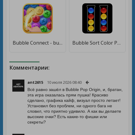
Bubble Connect - bubble match and puzzle game [Мод меню]
Bubble Sort Color Puzzle [Бесплатные покупки]
Комментарии:
ant2615
10 июля 2026 08:40
Всё равно зашёл в Bubble Pop Origin, и, братан,
эта игра оказалась прям пушка! Красиво
сделано, графика кайф, визуал просто летает!
Установил без проблем, ни одного бага не
словил, что приятно удивило. А как вы делаете
высокие очки? Есть какие-то фишки или
секреты?