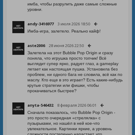
имба, чтобы разрулить даже самые сложные
уровни.
andy-3416977
3 июля 2026 18:50
Имба-игра, залетело. Реально кайф!
aste2006
28 июня 2026 22:50
Залетела на этот Bubble Pop Origin и сразу
поняла, что игрушка просто топчик! Всё
выглядит супер ярко, радует глаз, а gameplay
летает как настоящая пушка. Установила без
проблем, ни одного бага не словила, всё как по
маслу. Кто еще в это играет? Есть какие-нибудь
крутые стратегии или фишки, чтобы
прокачиваться быстрее?
anyta-546432
8 февраля 2026 06:01
Сначала показалось, что Bubble Pop Origin -
это просто очередная «стрелялка» с
пузырьками, но нашёл в ней кое-что
увлекательное. Картинки яркие, а уровень
сложности постепенно нарастает, что