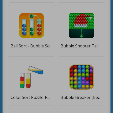
Ball Sort - Bubble Sort Puzzle [Мод меню]
Bubble Shooter Tale: Ball Game [Много монет]
Color Sort Puzzle-Puzzle Game [Много монет]
Bubble Breaker [Бесплатные покупки]