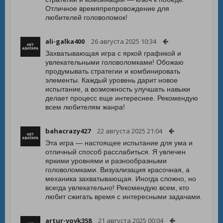
Отличное времяпрепровождение для
любителей головоломок!
ali-galka400
26 августа 2025 10:34
Захватывающая игра с яркой графикой и
увлекательными головоломками! Обожаю
продумывать стратегии и комбинировать
элементы. Каждый уровень дарит новое
испытание, а возможность улучшать навыки
делает процесс еще интереснее. Рекомендую
всем любителям жанра!
bahacrazy427
22 августа 2025 21:04
Эта игра — настоящее испытание для ума и
отличный способ расслабиться. Я увлечен
яркими уровнями и разнообразными
головоломками. Визуализация красочная, а
механика захватывающая. Иногда сложно, но
всегда увлекательно! Рекомендую всем, кто
любит сжигать время с интересными задачами.
artur-vovk358
21 августа 2025 00:04