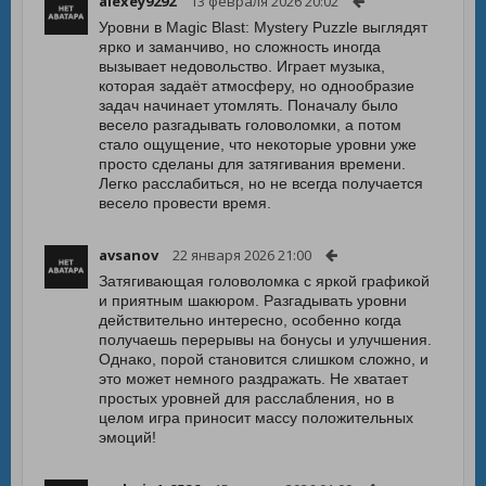
alexey9292
13 февраля 2026 20:02
Уровни в Magic Blast: Mystery Puzzle выглядят
ярко и заманчиво, но сложность иногда
вызывает недовольство. Играет музыка,
которая задаёт атмосферу, но однообразие
задач начинает утомлять. Поначалу было
весело разгадывать головоломки, а потом
стало ощущение, что некоторые уровни уже
просто сделаны для затягивания времени.
Легко расслабиться, но не всегда получается
весело провести время.
avsanov
22 января 2026 21:00
Затягивающая головоломка с яркой графикой
и приятным шакюром. Разгадывать уровни
действительно интересно, особенно когда
получаешь перерывы на бонусы и улучшения.
Однако, порой становится слишком сложно, и
это может немного раздражать. Не хватает
простых уровней для расслабления, но в
целом игра приносит массу положительных
эмоций!