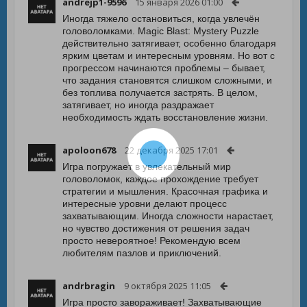
andrejp1-9596
15 января 2026 01:00
Иногда тяжело остановиться, когда увлечён
головоломками. Magic Blast: Mystery Puzzle
действительно затягивает, особенно благодаря
ярким цветам и интересным уровням. Но вот с
прогрессом начинаются проблемы – бывает,
что задания становятся слишком сложными, и
без топлива получается застрять. В целом,
затягивает, но иногда раздражает
необходимость ждать восстановление жизни.
apoloon678
22 декабря 2025 17:01
Игра погружает в увлекательный мир
головоломок, каждое прохождение требует
стратегии и мышления. Красочная графика и
интересные уровни делают процесс
захватывающим. Иногда сложности нарастает,
но чувство достижения от решения задач
просто невероятное! Рекомендую всем
любителям пазлов и приключений.
andrbragin
9 октября 2025 11:05
Игра просто завораживает! Захватывающие