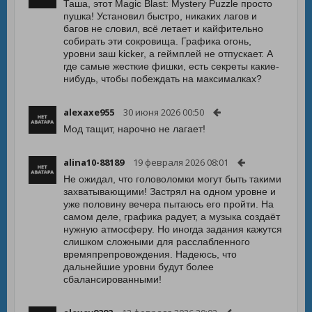
Таша, этот Magic Blast: Mystery Puzzle просто
пушка! Установил быстро, никаких лагов и
багов не словил, всё летает и кайфительно
собирать эти сокровища. Графика огонь,
уровни заш kicker, а геймплей не отпускает. А
где самые жесткие фишки, есть секреты какие-
нибудь, чтобы побеждать на максималках?
alexaxe955
30 июня 2026 00:50
Мод тащит, нарочно не лагает!
alina10-88189
19 февраля 2026 08:01
Не ожидал, что головоломки могут быть такими
захватывающими! Застрял на одном уровне и
уже половину вечера пытаюсь его пройти. На
самом деле, графика радует, а музыка создаёт
нужную атмосферу. Но иногда задания кажутся
слишком сложными для расслабленного
времяпрепровождения. Надеюсь, что
дальнейшие уровни будут более
сбалансированными!