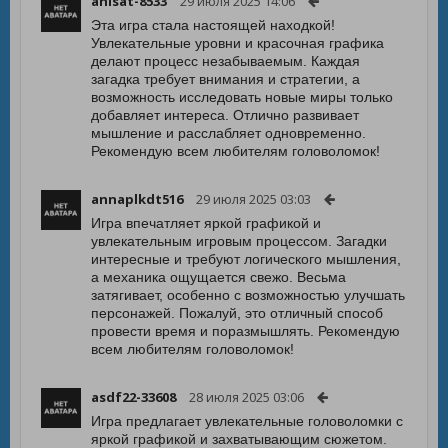
anisat-8533
29 июля 2025 14:06
Эта игра стала настоящей находкой!
Увлекательные уровни и красочная графика
делают процесс незабываемым. Каждая
загадка требует внимания и стратегии, а
возможность исследовать новые миры только
добавляет интереса. Отлично развивает
мышление и расслабляет одновременно.
Рекомендую всем любителям головоломок!
annaplkdt516
29 июля 2025 03:03
Игра впечатляет яркой графикой и
увлекательным игровым процессом. Загадки
интересные и требуют логического мышления,
а механика ощущается свежо. Весьма
затягивает, особенно с возможностью улучшать
персонажей. Пожалуй, это отличный способ
провести время и поразмышлять. Рекомендую
всем любителям головоломок!
asdf22-33608
28 июля 2025 03:06
Игра предлагает увлекательные головоломки с
яркой графикой и захватывающим сюжетом.