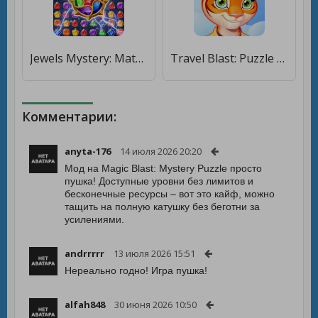
Jewels Mystery: Match 3 Puzzle [Бесплатные покупки]
Travel Blast: Puzzle Adventure [Много денег]
Комментарии:
anyta-176
14 июля 2026 20:20
Мод на Magic Blast: Mystery Puzzle просто
пушка! Доступные уровни без лимитов и
бесконечные ресурсы – вот это кайф, можно
тащить на полную катушку без беготни за
усилениями.
andrrrrr
13 июля 2026 15:51
Нереально годно! Игра пушка!
alfah848
30 июня 2026 10:50