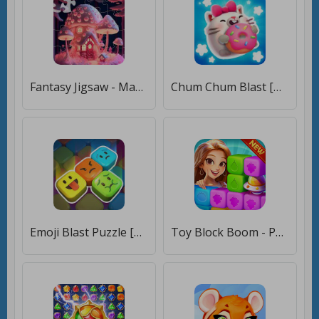
Fantasy Jigsaw - Magic Puzzle [Много монет]
Chum Chum Blast [Мод меню]
Emoji Blast Puzzle [Много монет]
Toy Block Boom - Puzzle Blast [Бесплатные покупки]