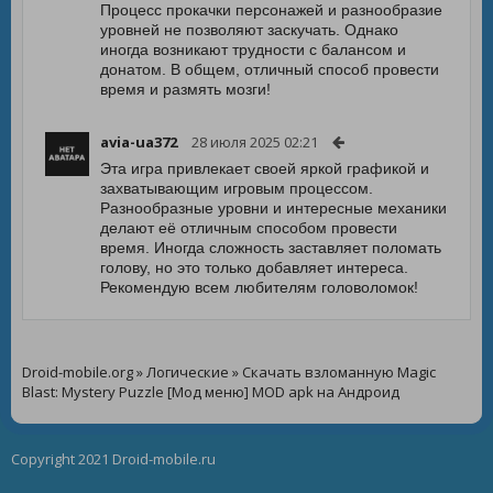
Процесс прокачки персонажей и разнообразие
уровней не позволяют заскучать. Однако
иногда возникают трудности с балансом и
донатом. В общем, отличный способ провести
время и размять мозги!
avia-ua372
28 июля 2025 02:21
Эта игра привлекает своей яркой графикой и
захватывающим игровым процессом.
Разнообразные уровни и интересные механики
делают её отличным способом провести
время. Иногда сложность заставляет поломать
голову, но это только добавляет интереса.
Рекомендую всем любителям головоломок!
Droid-mobile.org
»
Логические
» Скачать взломанную Magic
Blast: Mystery Puzzle [Мод меню] MOD apk на Андроид
Copyright 2021 Droid-mobile.ru