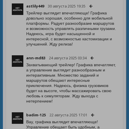
astlily449
30 августа 2025 19:35
Трейлер выглядит впечатляюще! Графика
довольно хорошая, особенно для мобильной
платформы. Радует разнообразие маршрутов
и возможность управлять различными грузами.
Надеюсь, игра будет насыщенной и
интересной, с возможностью кастомизации и
улучшений. Жду релиза!
ann-md83
24 августа 2025 03:34
Захватывающий трейлер! Графика впечатляет,
а управление выглядит разнообразным и
интерактивным. Множество заданий и
маршрутов обещают интересные
приключения. Надеюсь, физика грузовиков
будет на высоте, чтобы массажировать свою
любовь к симуляторам. Жду выхода с
нетерпением!
badim-125
22 августа 2025 17:01
Вау, графика выглядит впечатляюще!
Управление обещает быть удобным, а