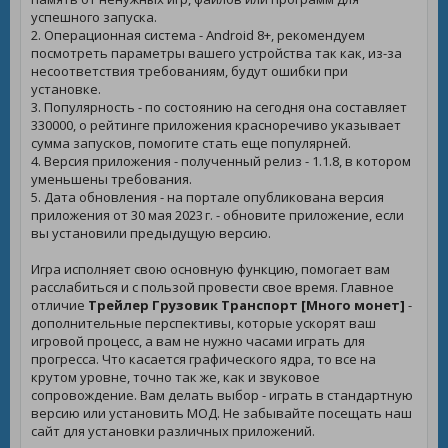
успешного запуска.
2. Операционная система - Android 8+, рекомендуем
посмотреть параметры вашего устройства так как, из-за
несоответствия требованиям, будут ошибки при
установке.
3. Популярность - по состоянию на сегодня она составляет
330000, о рейтинге приложения красноречиво указывает
сумма запусков, помогите стать еще популярней.
4. Версия приложения - полученный релиз - 1.1.8, в котором
уменьшены требования.
5. Дата обновления - на портале опубликована версия
приложения от 30 мая 2023 г. - обновите приложение, если
вы установили предыдущую версию.
Игра исполняет свою основную функцию, помогает вам
расслабиться и с пользой провести свое время. Главное
отличие
Трейлер Грузовик Транспорт [Много монет]
-
дополнительные перспективы, которые ускорят ваш
игровой процесс, а вам не нужно часами играть для
прогресса. Что касается графического ядра, то все на
крутом уровне, точно так же, как и звуковое
сопровождение. Вам делать выбор - играть в стандартную
версию или установить МОД. Не забывайте посещать наш
сайт для установки различных приложений.