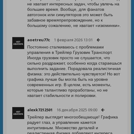
не хватает интересных задач, чтобы увлечь на
большее время. Вообще, для фанатов
автогонок или симуляторов это может быть
забавное времяпрепровождение, но к
большому сожалению, не хватает «изюминки».
aoetreu77c
1 февраля 2026 13:01
Постоянно сталкиваюсь с проблемами
управления в Трейлер Грузовик Транспорт.
Иногда грузовик просто не слушается, что
сильно раздражает, особенно когда стараешься
выполнить задание. Порадовала реалистичная
физика: это действительно чувствуется! Но вот
графика лучше бы могла быть на уровне
современных игр. В целом, есть моменты,
которые талантливо проработаны, но не
хватает стабильности и полировки.
alexk7212501
16 декабря 2025 09:00
Трейлер выглядит многообещающе! Графика
радует глаз, а управление кажется
интуитивным. Множество деталей и
реалистичная физика добавляют интереса.