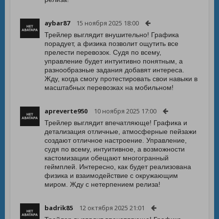
aybar87
15 ноября 2025 18:00
Трейлер выглядит внушительно! Графика
порадует, а физика позволит ощутить все
прелести перевозок. Судя по всему,
управление будет интуитивно понятным, а
разнообразные задания добавят интереса.
Жду, когда смогу протестировать свои навыки в
масштабных перевозках на мобильном!
apreverte950
10 ноября 2025 17:00
Трейлер выглядит впечатляюще! Графика и
детализация отличные, атмосферные пейзажи
создают отличное настроение. Управление,
судя по всему, интуитивное, а возможности
кастомизации обещают многогранный
геймплей. Интересно, как будет реализована
физика и взаимодействие с окружающим
миром. Жду с нетерпением релиза!
badrik85
12 октября 2025 21:01