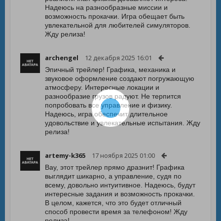
Надеюсь на разнообразные миссии и
возможность прокачки. Игра обещает быть
увлекательной для любителей симуляторов.
Жду релиза!
archengel
12 декабря 2025 16:01
Эпичный трейлер! Графика, механика и
звуковое оформление создают погружающую
атмосферу. Интересные локации и
разнообразие грузов радуют. Не терпится
попробовать все управление и физику.
Надеюсь, игра обеспечит длительное
удовольствие и увлекательные испытания. Жду
релиза!
artemy-k365
17 ноября 2025 01:00
Вау, этот трейлер прямо дразнит! Графика
выглядит шикарно, а управление, судя по
всему, довольно интуитивное. Надеюсь, будут
интересные задания и возможность прокачки.
В целом, кажется, что это будет отличный
способ провести время за телефоном! Жду
релиза!