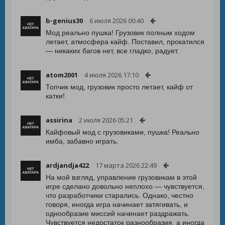
b-genius30
6 июля 2026 00:40
Мод реально пушка! Грузовик полным ходом
летает, атмосфера кайф. Поставил, прокатился
— никаких багов нет, все гладко, радует.
atom2001
4 июля 2026 17:10
Топчик мод, грузовик просто летает, кайф от
катки!
assirina
2 июля 2026 05:21
Кайфовый мод с грузовиками, пушка! Реально
имба, забавно играть.
ardjandja422
17 марта 2026 22:49
На мой взгляд, управление грузовикам в этой
игре сделано довольно неплохо — чувствуется,
что разработчики старались. Однако, честно
говоря, иногда игра начинает затягивать, и
однообразие миссий начинает раздражать.
Чувствуется недостаток разнообразия, а иногда