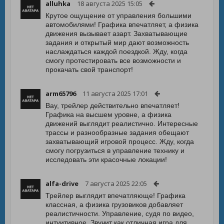
alluhka
18 августа 2025 15:05
Крутое ощущение от управления большими
автомобилями! Графика впечатляет, а физика
движения вызывает азарт. Захватывающие
задания и открытый мир дают возможность
наслаждаться каждой поездкой. Жду, когда
смогу протестировать все возможности и
прокачать свой транспорт!
arm65796
11 августа 2025 17:01
Вау, трейлер действительно впечатляет!
Графика на высшем уровне, а физика
движений выглядит реалистично. Интересные
трассы и разнообразные задания обещают
захватывающий игровой процесс. Жду, когда
смогу погрузиться в управление технику и
исследовать эти красочные локации!
alfa-drive
7 августа 2025 22:05
Трейлер выглядит впечатляюще! Графика
классная, а физика грузовиков добавляет
реалистичности. Управление, судя по видео,
интуитивное. Звучит как отличная игра для