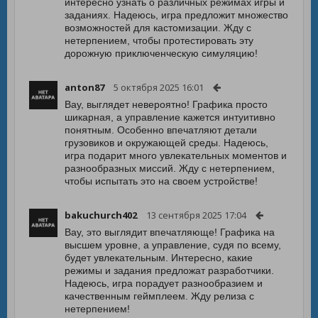
интересно узнать о различных режимах игры и
заданиях. Надеюсь, игра предложит множество
возможностей для кастомизации. Жду с
нетерпением, чтобы протестировать эту
дорожную приключенческую симуляцию!
anton87
5 октября 2025 16:01
Вау, выглядет невероятно! Графика просто
шикарная, а управление кажется интуитивно
понятным. Особенно впечатляют детали
грузовиков и окружающей среды. Надеюсь,
игра подарит много увлекательных моментов и
разнообразных миссий. Жду с нетерпением,
чтобы испытать это на своем устройстве!
bakuchurch402
13 сентября 2025 17:04
Вау, это выглядит впечатляюще! Графика на
высшем уровне, а управление, судя по всему,
будет увлекательным. Интересно, какие
режимы и задания предложат разработчики.
Надеюсь, игра порадует разнообразием и
качественным геймплеем. Жду релиза с
нетерпением!