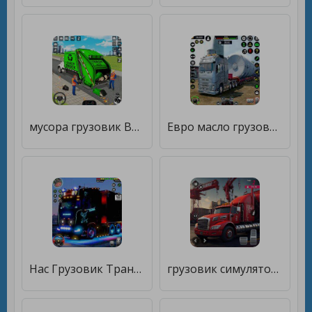
мусора грузовик Водитель симул [Много монет]
Евро масло грузовик груз [Много монет]
Нас Грузовик Транспорт Игры 3d [Мод меню]
грузовик симулятор европа [Много монет]