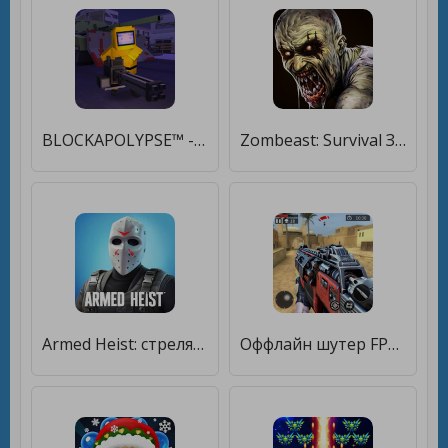
BLOCKAPOLYPSE™ - Зомби-шутер [Мод меню]
Zombeast: Survival Зомби Шутер, Стрелялка FPS [Много денег]
Armed Heist: стрелялки шутер [Много монет]
Оффлайн шутер FPS [Мод меню]