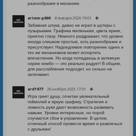
разнообразия в механике.
artem-p800
8 января 2026 19:01
Забавная штука, давно не играл в шутеры с
пузырьками. Графика миленькая, цвета яркие,
приятно глазу. Немного раздражает, что уровни
иногда слишком простые, хоть разнообразие и
присутствует. Надоедливое повторение одних и
тех же механизмов может испортить
впечатление. Но когда попадаешь в затяжную
серию комбо — это реально радует! В общем,
для расслабления подходит, но сильно не
затягивает.
ard1977
26 ноября 2025 17:01
Игра греет душу, сочетая увлекательный
геймплей и яркую графику. Стратегия и
ловкость руки дают возможность развивать
навыки. Уровни интересные, но порой
случаются сбои в управлении. В целом,
отличный способ провести время и развлечься
с друзьями!