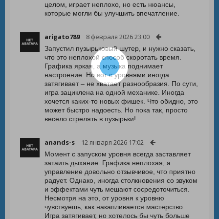
целом, играет неплохо, но есть нюансы,
которые могли бы улучшить впечатление.
arigato789
8 февраля 2026 23:00
Запустил пузырьковый шутер, и нужно сказать,
что это неплохой способ скоротать время.
Графика яркая, а музыка поднимает
настроение. Но вот с уровнями иногда
затягивает – не хватает разнообразия. По сути,
игра зациклена на одной механике. Иногда
хочется каких-то новых фишек. Что обидно, это
может быстро надоесть. Но пока так, просто
весело стрелять в пузырьки!
anands-s
12 января 2026 17:02
Момент с запуском уровня всегда заставляет
затаить дыхание. Графика неплохая, а
управление довольно отзывчивое, что приятно
радует. Однако, иногда столкновения со звуком
и эффектами чуть мешают сосредоточиться.
Несмотря на это, от уровня к уровню
чувствуешь, как накапливается мастерство.
Игра затягивает, но хотелось бы чуть больше