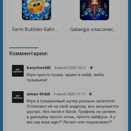
Farm Bubbles бабл шутер [Много денег]
Galaxiga: классический шутер [Много денег]
Комментарии:
barychev393
8 июля 2026 19:31
Игра просто пушка, зашел в кайф, имба
пузырьков!
almas-05426
3 июля 2026 11:11
Игра в пузырьковый шутер реально залетела!
Установил её на свой андроид, все запускается
шустро, без лагов и багов. Графика на уровне,
а gameplay просто огонь, просто кайфуха. А у
вас как игра идет? Летает или подлагивает?