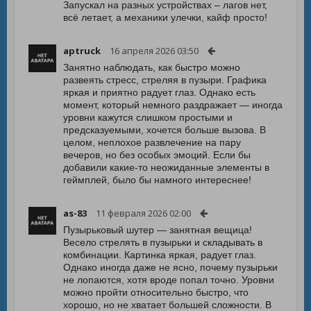
Запускал на разных устройствах – лагов нет,
всё летает, а механики улечки, кайф просто!
aptruck
16 апреля 2026 03:50
Занятно наблюдать, как быстро можно
развеять стресс, стреляя в пузыри. Графика
яркая и приятно радует глаз. Однако есть
момент, который немного раздражает — иногда
уровни кажутся слишком простыми и
предсказуемыми, хочется больше вызова. В
целом, неплохое развлечение на пару
вечеров, но без особых эмоций. Если бы
добавили какие-то неожиданные элементы в
геймплей, было бы намного интереснее!
as-83
11 февраля 2026 02:00
Пузырьковый шутер — занятная вещица!
Весело стрелять в пузырьки и складывать в
комбинации. Картинка яркая, радует глаз.
Однако иногда даже не ясно, почему пузырьки
не лопаются, хотя вроде попал точно. Уровни
можно пройти относительно быстро, что
хорошо, но не хватает большей сложности. В