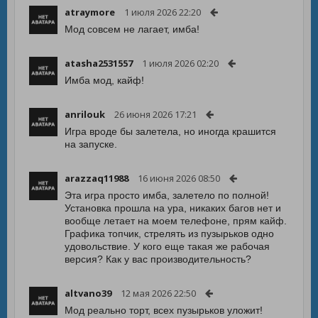
atraymore
1 июля 2026 22:20
Мод совсем не лагает, имба!
atasha2531557
1 июля 2026 02:20
Имба мод, кайф!
anrilouk
26 июня 2026 17:21
Игра вроде бы залетела, но иногда крашится
на запуске.
arazzaq11988
16 июня 2026 08:50
Эта игра просто имба, залетело по полной!
Установка прошла на ура, никаких багов нет и
вообще летает на моем телефоне, прям кайф.
Графика топчик, стрелять из пузырьков одно
удовольствие. У кого еще такая же рабочая
версия? Как у вас производительность?
altvano39
12 мая 2026 22:50
Мод реально торт, всех пузырьков уложит!