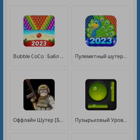
Bubble CoCo : Бабл шутер [Много денег]
Пулеметный шутер [Мод меню]
Оффлайн Шутер [Бесплатные покупки]
Пузырьковый Уровень [Полная версия]