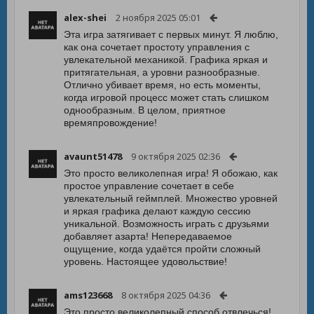
alex-shei
2 ноября 2025 05:01
Эта игра затягивает с первых минут. Я люблю,
как она сочетает простоту управления с
увлекательной механикой. Графика яркая и
притягательная, а уровни разнообразные.
Отлично убивает время, но есть моменты,
когда игровой процесс может стать слишком
однообразным. В целом, приятное
времяпровождение!
avaunt51478
9 октября 2025 02:36
Это просто великолепная игра! Я обожаю, как
простое управление сочетает в себе
увлекательный геймплей. Множество уровней
и яркая графика делают каждую сессию
уникальной. Возможность играть с друзьями
добавляет азарта! Непередаваемое
ощущение, когда удаётся пройти сложный
уровень. Настоящее удовольствие!
ams123668
8 октября 2025 04:36
Это просто великолепный способ отвлечься!