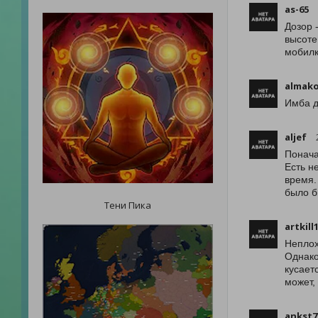
as-65
Дозор 
высоте
мобилк
almako
Имба д
aljef
Понача
Есть н
время.
было б
Тени Пика
artkill
Неплох
Однако
кусает
может,
ankst7