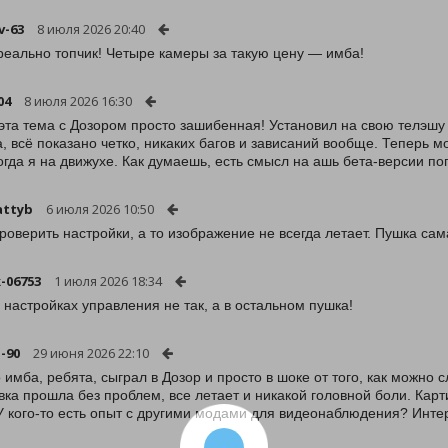
v-63
8 июля 2026 20:40
реально топчик! Четыре камеры за такую цену — имба!
04
8 июля 2026 16:30
 эта тема с Дозором просто зашибенная! Установил на свою телэшу з
а, всё показано четко, никаких багов и зависаний вообще. Теперь м
огда я на движухе. Как думаешь, есть смысл на ашь бета-версии по
attyb
6 июля 2026 10:50
роверить настройки, а то изображение не всегда летает. Пушка сам
k-06753
1 июля 2026 18:34
в настройках управления не так, а в остальном пушка!
-90
29 июня 2026 22:10
о имба, ребята, сыграл в Дозор и просто в шоке от того, как можно
вка прошла без проблем, все летает и никакой головной боли. Кар
У кого-то есть опыт с другими модами для видеонаблюдения? Инте