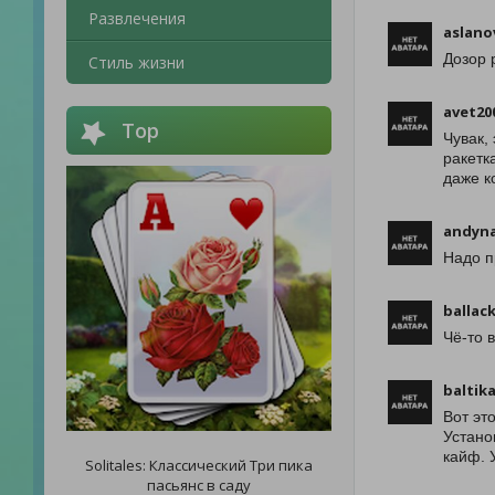
Развлечения
aslano
Дозор 
Стиль жизни
avet20
Top
Чувак,
ракетк
даже к
andyn
Надо п
ballac
Чё-то 
baltika
Вот эт
Устано
кайф. 
Solitales: Классический Три пика
пасьянс в саду