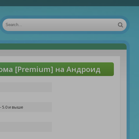
ома [Premium] на Андроид
- 5.0 и выше