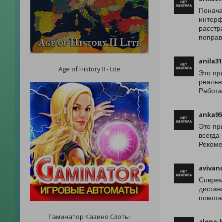
Понача
интерф
расстр
поправ
anila3
Age of History II - Lite
Это пр
реальн
Работа
anka95
Это пр
всегда
Рекоме
avivan
Соврем
дистан
помога
Гаминатор Казино Слоты
alena-