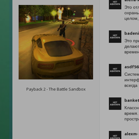
Это от
охраны
целом,
baden
Это пр
делают
времен
asdf56
Систем
интерф
всегда
Payback 2 - The Battle Sandbox
banke
Классн
время.
простр
alexm-