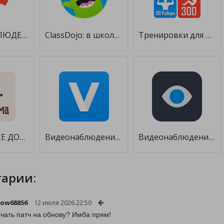
ВИДЕОНАБЛЮДЕНИЕ [Без рекламы]
ClassDojo: в школе и дома [Premium]
Тренировки для дома BeStronger [Premium]
Булочная ВСЕ ДОМА [Premium]
Видеонаблюдение Ivideon [Unlocked]
Видеонаблюдение Ростелеком [Без рекламы]
арии:
kow68856
12 июля 2026 22:50
ачать патч на обнову? Имба прям!