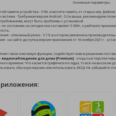
Основные параметры.
той памяти устройства - 51M, очистите память от старых игр, файлов
 система - Требуемая версия Android - 5.0 и выше, рекомендуем пос
требованиям, могут быть проблемы с установкой.
 - по состоянию на сегодня она составляет 5 000+, о рейтинге прилож
ность.
жения - описанный релиз - 3.7.9, в котором увеличена производитель
ния - на сайте доступна версия приложения от 16 ноября 2021 г. - у
лняет свою ключевую функцию, содействует вам в решеннии поста
- видеонаблюдение для дома [Premium]
- открытые перспективы
ного времени. Что касается графического ядра, то все на высоком ур
ользовать обычную версию или использовать МОД. Не забывайте от
приложения: