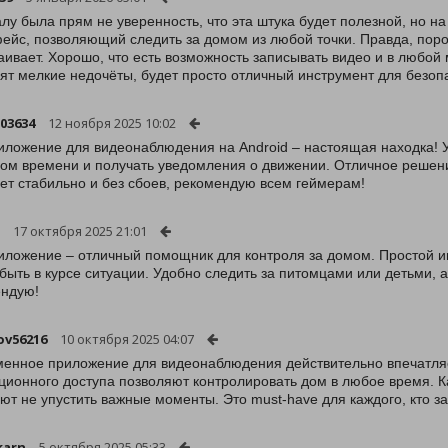
лу была прям не уверенность, что эта штука будет полезной, но н
ейс, позволяющий следить за домом из любой точки. Правда, поро
аивает. Хорошо, что есть возможность записывать видео и в любой 
ят мелкие недочёты, будет просто отличный инструмент для безоп
103634
12 ноября 2025 10:02
иложение для видеонаблюдения на Android – настоящая находка! 
ом времени и получать уведомления о движении. Отличное решение 
ет стабильно и без сбоев, рекомендую всем геймерам!
17 октября 2025 21:01
иложение – отличный помощник для контроля за домом. Простой и
 быть в курсе ситуации. Удобно следить за питомцами или детьми,
ндую!
ov56216
10 октября 2025 04:07
енное приложение для видеонаблюдения действительно впечатляе
ционного доступа позволяют контролировать дом в любое время. К
ют не упустить важные моменты. Это must-have для каждого, кто за
karn
5 октября 2025 05:33