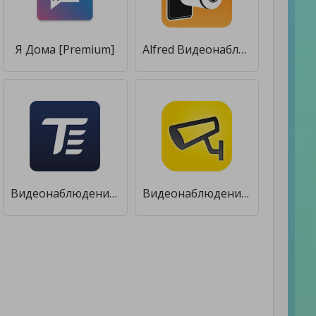
Я Дома [Premium]
Alfred Видеонаблюдение камера [Premium]
Видеонаблюдение TRASSIR client [Premium]
Видеонаблюдение Дом.ru Бизнес [Без рекламы]