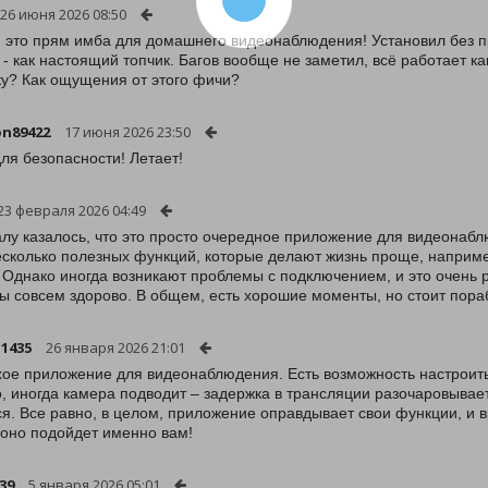
26 июня 2026 08:50
- это прям имба для домашнего видеонаблюдения! Установил без про
 - как настоящий топчик. Багов вообще не заметил, всё работает ка
у? Как ощущения от этого фичи?
n89422
17 июня 2026 23:50
ля безопасности! Летает!
23 февраля 2026 04:49
лу казалось, что это просто очередное приложение для видеонаб
есколько полезных функций, которые делают жизнь проще, наприме
 Однако иногда возникают проблемы с подключением, и это очень 
ы совсем здорово. В общем, есть хорошие моменты, но стоит пора
11435
26 января 2026 21:01
ое приложение для видеонаблюдения. Есть возможность настроить
, иногда камера подводит – задержка в трансляции разочаровывает.
ся. Все равно, в целом, приложение оправдывает свои функции, и 
 оно подойдет именно вам!
39
5 января 2026 05:01