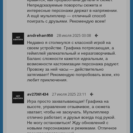
Непредсказуемые повороты сюжета и
интересные персонажи держат в напряжении.
А ещё мультиплеер — отличный способ
поиграть с друзьями. Рекомендую всем!
andrehan950
28 июля 2025 03:08
Недавно я столкнулся с классной игрой на
своем устройстве. Графика потрясающая, а
геймплей увлекательный и неразговорчивый.
Баланс сложности кажется идеальным, а
возможности кастомизации персонажа радуют.
Провожу за ней часы — действительно
затягивает! Рекомендую попробовать всем, кто
любит приключения.
av27361434
27 июля 2025 23:11
Игра просто захватывающая! Графика на
высоте, управление отзывчивое, а сюжета
хватает, чтобы не заскучать. Мультиплеер
отлично работает, и друзья всегда под рукой.
Не могу остановиться! Жду обновлений с
новыми персонажами и режимами. Отличное