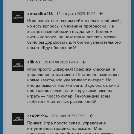
annaalba418
12 августа 2025 10:02
Игра впечатляет своим геймплеем и графикой,
но есть вопросы к механике прогрессии. Не
хватает разнообразия в заданиях. В целом,
очень неплохо, но некоторые аспекты можно
было бы доработать для более увлекательного
опыта. Жду обновлений!
alik-93
29 июля 2025 04:04
Игра просто шикарная! Графика классная, а
управление отзывчивое. Постоянно возникают
новые квесты, что удерживает интерес. Но
иногда бывают мелкие баги. В целом, отлично
проводишь время, да и с друзьями вдвоем
играть — просто супер! Рекомендую всем
любителям активных развлечений!
ar4i281994
28 июля 2025 09:51
Привет! Игра просто супер, управление
интуитивное, графика на высоте. Мне
нравится, как проработаны детали и сюжет.