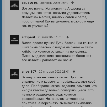
asua09-08
30 июня 2026 06:40
Вот это вилла! Установил на Андроид за
секунды, все четко, незалил удовольствием.
Летает как мафия, никаких лагов и багов,
просто пушка! Как вы думаете, можно ли еще
как-то улучшить?
artipaul
28 мая 2026 18:50
Вилла просто пушка! Тут и бассейн на крыше, и
шикарные спальни с видом на океан — такой
кайф, что хочется остаться на вечеринку.
Плюс, мод залетело зашкаливает, багов нет,
всё летает и работает как часы!
alive1307
29 января 2026 23:01
Затянуло на несколько часов! Простое
управление и красочная графика делают своё
дело. Пробираясь сквозь задания, заметил, что
иногда квесты довольно повторяющиеся. Это
немного раздражает, ведь хочется
разнообразия. Но, в целом, атмосфера
приятная, а персонажи вызывают симпатию.