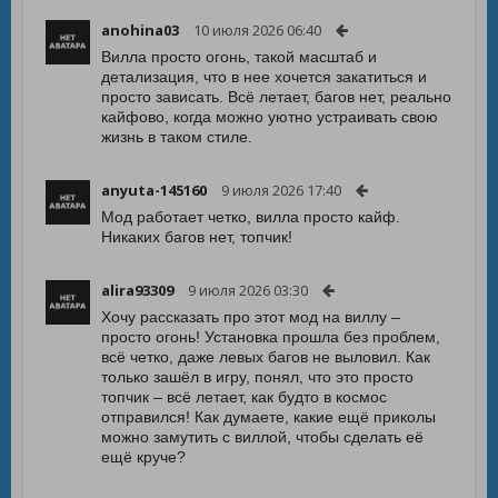
anohina03
10 июля 2026 06:40
Вилла просто огонь, такой масштаб и
детализация, что в нее хочется закатиться и
просто зависать. Всё летает, багов нет, реально
кайфово, когда можно уютно устраивать свою
жизнь в таком стиле.
anyuta-145160
9 июля 2026 17:40
Мод работает четко, вилла просто кайф.
Никаких багов нет, топчик!
alira93309
9 июля 2026 03:30
Хочу рассказать про этот мод на виллу –
просто огонь! Установка прошла без проблем,
всё четко, даже левых багов не выловил. Как
только зашёл в игру, понял, что это просто
топчик – всё летает, как будто в космос
отправился! Как думаете, какие ещё приколы
можно замутить с виллой, чтобы сделать её
ещё круче?