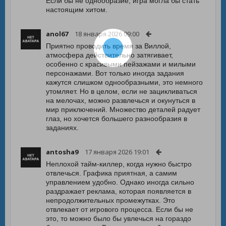
Если бы не однообразие, игра могла бы стать
настоящим хитом.
anol67
18 января 2026 09:00
Приятно проводить время за Виллой,
атмосфера действительно затягивает,
особенно с красивыми пейзажами и милыми
персонажами. Вот только иногда задания
кажутся слишком однообразными, это немного
утомляет. Но в целом, если не зацикливаться
на мелочах, можно развлечься и окунуться в
мир приключений. Множество деталей радует
глаз, но хочется большего разнообразия в
заданиях.
antosha9
17 января 2026 19:01
Неплохой тайм-киллер, когда нужно быстро
отвлечься. Графика приятная, а самим
управлением удобно. Однако иногда сильно
раздражает реклама, которая появляется в
непродолжительных промежутках. Это
отвлекает от игрового процесса. Если бы не
это, то можно было бы увлечься на гораздо