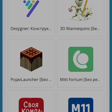
Desygner: Конструктор/редактор графики [Без рекламы]
3D Mannequins [Без рекламы]
PojavLauncher [Без рекламы]
Mitt Fortum [Без рекламы]