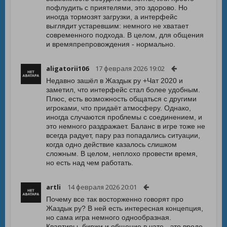
пофлудить с приятелями, это здорово. Но
иногда тормозят загрузки, а интерфейс
выглядит устаревшим: немного не хватает
современного подхода. В целом, для общения
и времяпрепровождения - нормально.
aligatorii106
17 февраля 2026 19:02
Недавно зашёл в Жаздык ру +Чат 2020 и
заметил, что интерфейс стал более удобным.
Плюс, есть возможность общаться с другими
игроками, что придаёт атмосферу. Однако,
иногда случаются проблемы с соединением, и
это немного раздражает. Баланс в игре тоже не
всегда радует, пару раз попадались ситуации,
когда одно действие казалось слишком
сложным. В целом, неплохо провести время,
но есть над чем работать.
artli
14 февраля 2026 20:01
Почему все так восторженно говорят про
Жаздык ру? В ней есть интересная концепция,
но сама игра немного однообразная.
Квартиры, биржи и общение в чате - это вроде