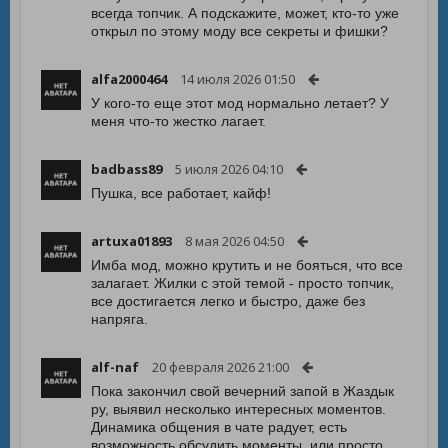
всегда топчик. А подскажите, может, кто-то уже
открыл по этому моду все секреты и фишки?
alfa2000464
14 июля 2026 01:50
У кого-то еще этот мод нормально летает? У
меня что-то жестко лагает.
badbass89
5 июля 2026 04:10
Пушка, все работает, кайф!
artuxa01893
8 мая 2026 04:50
Имба мод, можно крутить и не бояться, что все
залагает. Жилки с этой темой - просто топчик,
все достигается легко и быстро, даже без
напряга.
alf-naf
20 февраля 2026 21:00
Пока закончил свой вечерний запой в Жаздык
ру, выявил несколько интересных моментов.
Динамика общения в чате радует, есть
возможность обсудить моменты, или просто