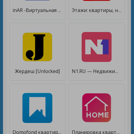
inAR -Виртуальная примерка мебели+Дизайн Квартиры [Полная версия]
Этажи: квартиры, новостройки, ипотека [Полная версия]
Жердеш [Unlocked]
N1.RU — Недвижимость: квартиры, новостройки, жильё [Unlocked]
Domofond квартиры, новостройки [Полная версия]
Планировка квартиры и дизайн [Полная версия]