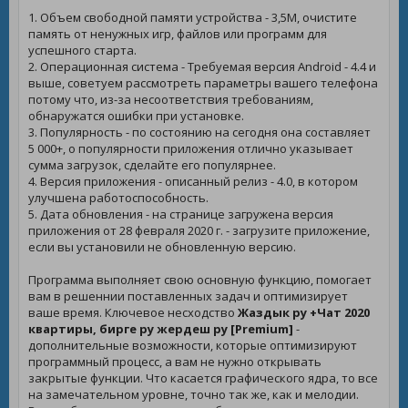
1. Объем свободной памяти устройства - 3,5M, очистите
память от ненужных игр, файлов или программ для
успешного старта.
2. Операционная система - Требуемая версия Android - 4.4 и
выше, советуем рассмотреть параметры вашего телефона
потому что, из-за несоответствия требованиям,
обнаружатся ошибки при установке.
3. Популярность - по состоянию на сегодня она составляет
5 000+, о популярности приложения отлично указывает
сумма загрузок, сделайте его популярнее.
4. Версия приложения - описанный релиз - 4.0, в котором
улучшена работоспособность.
5. Дата обновления - на странице загружена версия
приложения от 28 февраля 2020 г. - загрузите приложение,
если вы установили не обновленную версию.
Программа выполняет свою основную функцию, помогает
вам в решеннии поставленных задач и оптимизирует
ваше время. Ключевое несходство
Жаздык ру +Чат 2020
квартиры, бирге ру жердеш ру [Premium]
-
дополнительные возможности, которые оптимизируют
программный процесс, а вам не нужно открывать
закрытые функции. Что касается графического ядра, то все
на замечательном уровне, точно так же, как и мелодии.