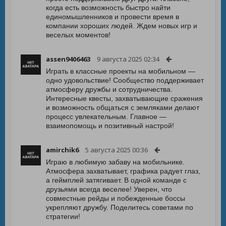
когда есть возможность быстро найти
единомышленников и провести время в
компании хороших людей. Ждем новых игр и
веселых моментов!
assen9406463
9 августа 2025 02:34
Играть в классные проекты на мобильном —
одно удовольствие! Сообщество поддерживает
атмосферу дружбы и сотрудничества.
Интересные квесты, захватывающие сражения
и возможность общаться с земляками делают
процесс увлекательным. Главное —
взаимопомощь и позитивный настрой!
amirchik6
5 августа 2025 00:36
Играю в любимую забаву на мобильнике.
Атмосфера захватывает, графика радует глаз,
а геймплей затягивает. В одной команде с
друзьями всегда веселее! Уверен, что
совместные рейды и побежденные боссы
укрепляют дружбу. Поделитесь советами по
стратегии!