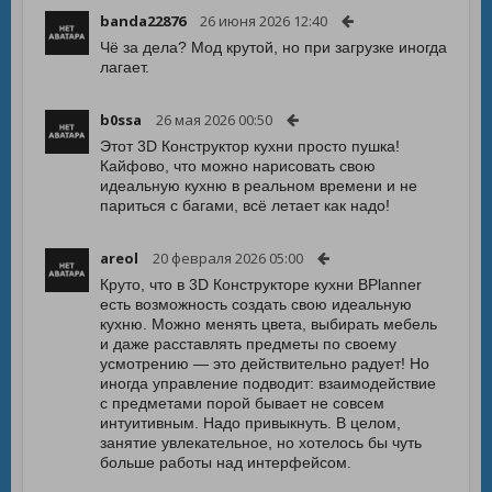
banda22876
26 июня 2026 12:40
Чё за дела? Мод крутой, но при загрузке иногда
лагает.
b0ssa
26 мая 2026 00:50
Этот 3D Конструктор кухни просто пушка!
Кайфово, что можно нарисовать свою
идеальную кухню в реальном времени и не
париться с багами, всё летает как надо!
areol
20 февраля 2026 05:00
Круто, что в 3D Конструкторе кухни BPlanner
есть возможность создать свою идеальную
кухню. Можно менять цвета, выбирать мебель
и даже расставлять предметы по своему
усмотрению — это действительно радует! Но
иногда управление подводит: взаимодействие
с предметами порой бывает не совсем
интуитивным. Надо привыкнуть. В целом,
занятие увлекательное, но хотелось бы чуть
больше работы над интерфейсом.