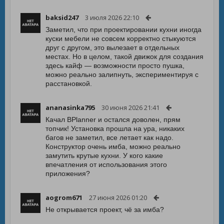
baksid247
3 июля 2026 22:10
Заметил, что при проектировании кухни иногда
куски мебели не совсем корректно стыкуются
друг с другом, это вылезает в отдельных
местах. Но в целом, такой движок для создания
здесь кайф — возможности просто пушка,
можно реально залипнуть, экспериментируя с
расстановкой.
ananasinka795
30 июня 2026 21:41
Качал BPlanner и остался доволен, прям
топчик! Установка прошла на ура, никаких
багов не заметил, все летает как надо.
Конструктор очень имба, можно реально
замутить крутые кухни. У кого какие
впечатления от использования этого
приложения?
aogrom671
27 июня 2026 01:20
Не открывается проект, чё за имба?