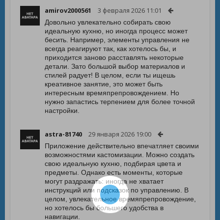
amirov2000561
3 февраля 2026 11:01
Довольно увлекательно собирать свою
идеальную кухню, но иногда процесс может
бесить. Например, элементы управления не
всегда реагируют так, как хотелось бы, и
приходится заново расставлять некоторые
детали. Зато большой выбор материалов и
стилей радует! В целом, если ты ищешь
креативное занятие, это может быть
интересным времяпрепровождением. Но
нужно запастись терпением для более точной
настройки.
astra-81740
29 января 2026 19:00
Приложение действительно впечатляет своими
возможностями кастомизации. Можно создать
свою идеальную кухню, подбирая цвета и
предметы. Однако есть моменты, которые
могут раздражать: иногда не хватает
инструкций или подсказок по управлению. В
целом, увлекательное времяпрепровождение,
но хотелось бы большего удобства в
навигации.