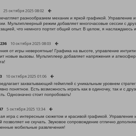
25 октября 2025 08:02
печатляет разнообразием механик и яркой графикой. Управление ин
гии. Мультиплеерный режим добавляет многочасовые сессии с друз
зацией, что немного портит общий опыт. В целом, я наслаждаюсь 
o236
10 октября 2025 08:03
ия от игры невероятные! Графика на высоте, управление интуити
ит новые вызовы. Мультиплеер добавляет напряжения и атмосфер
га!
3
10 октября 2025 01:06
редлагает захватывающий геймплей с уникальным уровнем стратег
ивно понятное. Есть возможность играть как в одиночку, так и с др
ать. Однозначно стоит попробовать!
47
5 октября 2025 13:34
ая игра с интересным сюжетом и красивой графикой. Управление и
й позволяет не скучать. Звуковое сопровождение отлично дополня
венные мобильные развлечения!