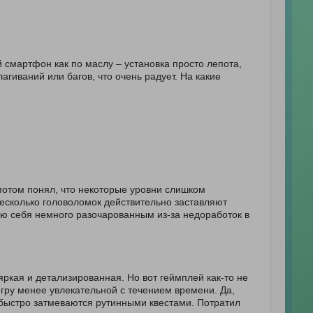
 смартфон как по маслу – установка просто лепота,
гиваний или багов, что очень радует. На какие
потом понял, что некоторые уровни слишком
 несколько головоломок действительно заставляют
ую себя немного разочарованным из-за недоработок в
ркая и детализированная. Но вот геймплей как-то не
гру менее увлекательной с течением времени. Да,
быстро затмеваются рутинными квестами. Потратил