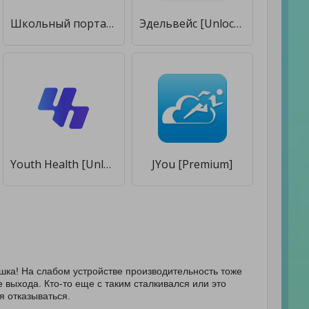
Школьный портал [Unlocked]
Эдельвейс [Unlocked]
Youth Health [Unlocked]
JYou [Premium]
ушка! На слабом устройстве производительность тоже
е выхода. Кто-то еще с таким сталкивался или это
ся отказываться.