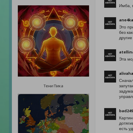
Имба, 
ane4ka
Это пр
без ка
другие
atellin
Эта мо
alivah
Сначал
Тени Пика
запута
задума
управл
bad249
Картин
дотяги
есть у