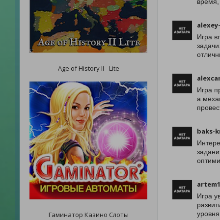
время, 
alexey-
Игра в
задачи
отличн
Age of History II - Lite
alexca
Игра п
а меха
провес
baks-k
Интере
задани
оптими
artem1
Игра у
развит
уровня
Гаминатор Казино Слоты