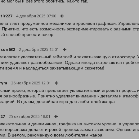
но мог бы и без этого обойтись. Как-то так.
tir227
4 декабря 2025 07:00
печатляет продуманной механикой и красивой графикой. Управлен
. Приятно, что есть возможность экспериментировать с разными ст
ый способ провести вечер!
rson632
2 декабря 2025 12:01
редлагает увлекательный геймплей и захватывающую атмосферу. У
ники удивляют разнообразием. Однако иногда встречаются пробле
ти время и насладиться захватывающим сюжетом!
rym
26 ноября 2025 12:01
сный проект, который предлагает увлекательный игровой процесс 
я разнообразные. Приятно удивляет внимание к деталям и атмосф
зацией. В целом, достойная игра для любителей жанра.
27
25 октября 2025 18:01
влекательная и динамичная, графика на высоком уровне, а управл
ие персонажа делают игровой процесс захватывающим. Однако ино
ми. В целом, рекомендую всем любителям жанра!