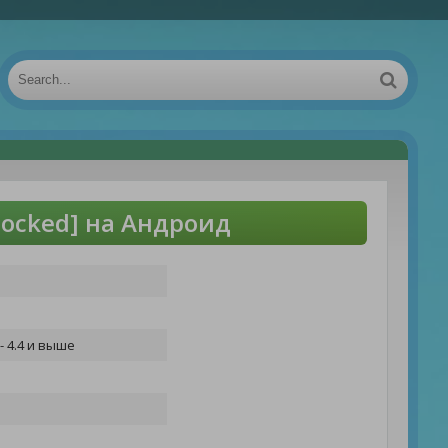
locked] на Андроид
- 4.4 и выше