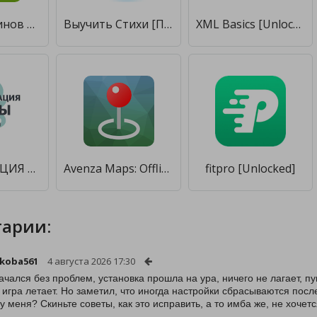
Сеть Магазинов Семья [Unlocked]
Выучить Стихи [Полная версия]
XML Basics [Unlocked]
АККРЕДИТАЦИЯ СПО 2019 [Unlocked]
Avenza Maps: Offline Mapping [Unlocked]
fitpro [Unlocked]
арии:
koba561
4 августа 2026 17:30
ачался без проблем, установка прошла на ура, ничего не лагает, п
 игра летает. Но заметил, что иногда настройки сбрасываются посл
 у меня? Скиньте советы, как это исправить, а то имба же, не хочет