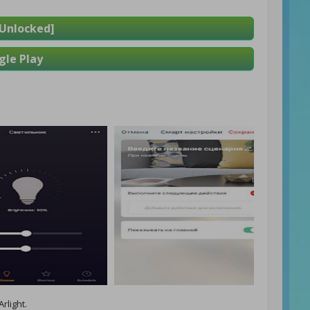
Unlocked]
le Play
light.