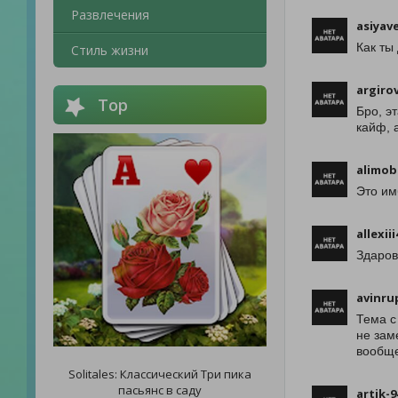
Развлечения
asiyav
Как ты
Стиль жизни
argiro
Top
Бро, э
кайф, 
alimob
Это им
allexii
Здаров
avinru
Тема с
не зам
вообще
Solitales: Классический Три пика
пасьянс в саду
artik-9