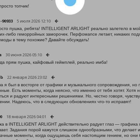
просто топчик!
-90933
5 июля 2026 12:10
осто пушка, ребята! INTELLIGENT ARLIGHT реально залетело в мой
ких-либо геморройных заморочек. Перфомance летает, никаких подла
 моды в тему похожие? Давайте обсуждать!
a
30 июня 2026 05:10
да прям пушка, кайфовый геймплей, реально имба!
ab
22 января 2026 23:02
а я был в восторге от графики и музыкального сопровождения, но 
нные. Есть моменты, когда неясно, что именно от тебя хотят. Хотя
ться и радуют интересными решениями. Но, честно говоря, чувств
ении. Надеюсь, что в следующих обновлениях что-то исправят!
0
18 января 2026 04:01
ка в INTELLIGENT ARLIGHT действительно радует глаз — графика я
вает. Задания порой кажутся слишком однообразными, что делает и
дачные моменты, когда ощущаешь себя настоящим гением, но они 