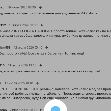
est
19 июля 2026 06:30
 думаешь, а будет ли обновление для улучшения ИА? Имба!
v112
18 июля 2026 03:30
та жиза с INTELLIGENT ARLIGHT просто топчик! Установил как по м
а фишки так вообще залетели на ура, имба! Как думаешь, потянет л
lair933
12 июля 2026 05:40
ба, просто кайф! Все летает, багов нет. Топчик мод!
i415
11 июля 2026 13:10
а, вот это реально имба! Убрал баги, и всё летает как пушка!
p
11 июля 2026 10:10
 INTELLIGENT ARLIGHT реально залетела! Установил мод без пробл
етил, всё работает четко и стабильно. Производительность просто 
 имба. Интересно, будет ли ещё обновление с новой функциональ
4868
7 июля 2026 14:30