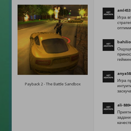
aml453
Игра в
страте
оптими
bahili
Ощущен
принос
геймин
anya58
Игра п
Payback 2 - The Battle Sandbox
интуит
заскуч
ali-889
Приятн
задани
качест