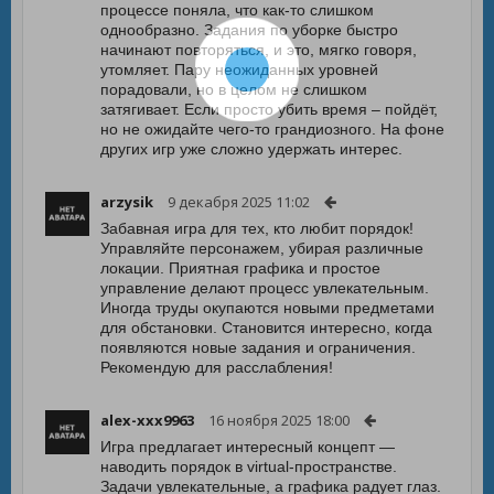
процессе поняла, что как-то слишком
однообразно. Задания по уборке быстро
начинают повторяться, и это, мягко говоря,
утомляет. Пару неожиданных уровней
порадовали, но в целом не слишком
затягивает. Если просто убить время – пойдёт,
но не ожидайте чего-то грандиозного. На фоне
других игр уже сложно удержать интерес.
arzysik
9 декабря 2025 11:02
Забавная игра для тех, кто любит порядок!
Управляйте персонажем, убирая различные
локации. Приятная графика и простое
управление делают процесс увлекательным.
Иногда труды окупаются новыми предметами
для обстановки. Становится интересно, когда
появляются новые задания и ограничения.
Рекомендую для расслабления!
alex-xxx9963
16 ноября 2025 18:00
Игра предлагает интересный концепт —
наводить порядок в virtual-пространстве.
Задачи увлекательные, а графика радует глаз.