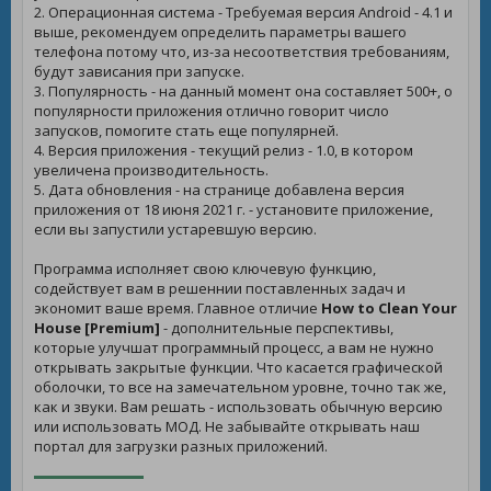
2. Операционная система - Требуемая версия Android - 4.1 и
выше, рекомендуем определить параметры вашего
телефона потому что, из-за несоответствия требованиям,
будут зависания при запуске.
3. Популярность - на данный момент она составляет 500+, о
популярности приложения отлично говорит число
запусков, помогите стать еще популярней.
4. Версия приложения - текущий релиз - 1.0, в котором
увеличена производительность.
5. Дата обновления - на странице добавлена версия
приложения от 18 июня 2021 г. - установите приложение,
если вы запустили устаревшую версию.
Программа исполняет свою ключевую функцию,
содействует вам в решеннии поставленных задач и
экономит ваше время. Главное отличие
How to Clean Your
House [Premium]
- дополнительные перспективы,
которые улучшат программный процесс, а вам не нужно
открывать закрытые функции. Что касается графической
оболочки, то все на замечательном уровне, точно так же,
как и звуки. Вам решать - использовать обычную версию
или использовать МОД. Не забывайте открывать наш
портал для загрузки разных приложений.