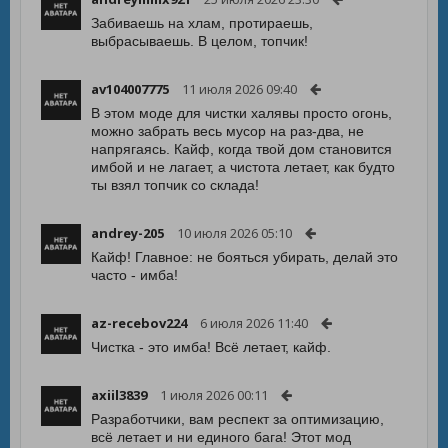
Забиваешь на хлам, протираешь,
выбрасываешь. В целом, топчик!
av104007775
11 июля 2026 09:40
В этом моде для чистки халявы просто огонь,
можно забрать весь мусор на раз-два, не
напрягаясь. Кайф, когда твой дом становится
имбой и не лагает, а чистота летает, как будто
ты взял топчик со склада!
andrey-205
10 июля 2026 05:10
Кайф! Главное: не бояться убирать, делай это
часто - имба!
az-recebov224
6 июля 2026 11:40
Чистка - это имба! Всё летает, кайф.
axiil3839
1 июля 2026 00:11
Разработчики, вам респект за оптимизацию,
всё летает и ни единого бага! Этот мод