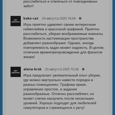
расслабиться и отвлечься от повседневных
забот!
baks-cat
24 августа 2025 16:34
Игра приятно удивляет своим интересным
геймплейем и красочной графикой. Приятно
расслабиться, убирая воображаемые комнаты.
Возможность кастомизации пространства
добавляет разнообразия. Однако, иногда
повторяемость задач может надоесть. В целом,
отличное времяпрепровождение для фанатов
жанра!
alena-krsk
20 августа 2025 15:36
Игра предлагает увлекательный опыт уборки,
где можно виртуально навести порядок в
разных помещениях. Графика яркая,
управление простое, а задания
разнообразные. Отлично расслабляет, но
может слегка наскучить после нескольких
уровней. Хорошо подходит для любителей
симуляторов и стремящихся к уюту!