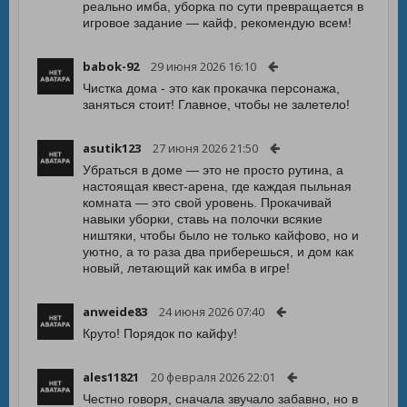
реально имба, уборка по сути превращается в
игровое задание — кайф, рекомендую всем!
babok-92
29 июня 2026 16:10
Чистка дома - это как прокачка персонажа,
заняться стоит! Главное, чтобы не залетело!
asutik123
27 июня 2026 21:50
Убраться в доме — это не просто рутина, а
настоящая квест-арена, где каждая пыльная
комната — это свой уровень. Прокачивай
навыки уборки, ставь на полочки всякие
ништяки, чтобы было не только кайфово, но и
уютно, а то раза два приберешься, и дом как
новый, летающий как имба в игре!
anweide83
24 июня 2026 07:40
Круто! Порядок по кайфу!
ales11821
20 февраля 2026 22:01
Честно говоря, сначала звучало забавно, но в