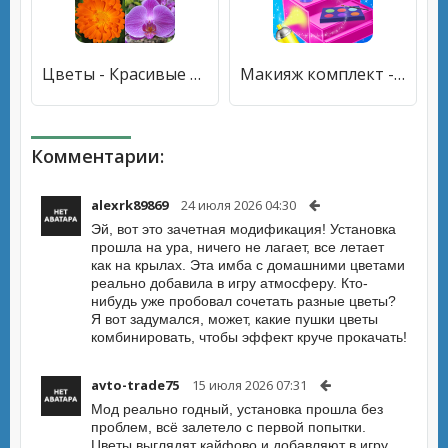
Цветы - Красивые растения: Викторина по ботанике [Много денег]
Макияж комплект - Домашние игры макияж для девочек [Много монет]
Комментарии:
alexrk89869
24 июля 2026 04:30
Эй, вот это зачетная модификация! Установка
прошла на ура, ничего не лагает, все летает
как на крылах. Эта имба с домашними цветами
реально добавила в игру атмосферу. Кто-
нибудь уже пробовал сочетать разные цветы?
Я вот задумался, может, какие пушки цветы
комбинировать, чтобы эффект круче прокачать!
avto-trade75
15 июля 2026 07:31
Мод реально годный, установка прошла без
проблем, всё залетело с первой попытки.
Цветы выглядят кайфово и добавляют в игру