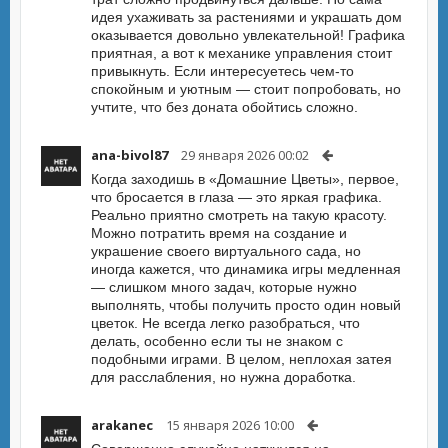
идея ухаживать за растениями и украшать дом
оказывается довольно увлекательной! Графика
приятная, а вот к механике управления стоит
привыкнуть. Если интересуетесь чем-то
спокойным и уютным — стоит попробовать, но
учтите, что без доната обойтись сложно.
ana-bivol87
29 января 2026 00:02
Когда заходишь в «Домашние Цветы», первое,
что бросается в глаза — это яркая графика.
Реально приятно смотреть на такую красоту.
Можно потратить время на создание и
украшение своего виртуального сада, но
иногда кажется, что динамика игры медленная
— слишком много задач, которые нужно
выполнять, чтобы получить просто один новый
цветок. Не всегда легко разобраться, что
делать, особенно если ты не знаком с
подобными играми. В целом, неплохая затея
для расслабления, но нужна доработка.
arakanec
15 января 2026 10:00