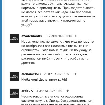
какую-то атмосферу, прям учишься за ними
нормально приглядывать. Производительность
не лагает, всё летает как надо. Кто пробовал,
есть ли у кого-то опыт с другими растениями из
этой темы, изменяются ли параметры по
уходу?
azadehmnus
30 июня 2026 00:40
Норм, конечно, но заметил, что мод почему-то
не отображает все желаемые цветы, как на
скриншотах. Зато новые функции по уходу за
растениями реально кайф, теперь каждое
растение как имба – светит и растёт, как на
дрожжах.
alenam11500
26 июня 2026 19:20
Имба мод! Цветы прям кайф!
ard1977
4 марта 2026 11:49
Честно говоря, меня слегка расстроила
система покупок. Иногда без дополнительных
трат сложно продвинуться дальше. Но сама