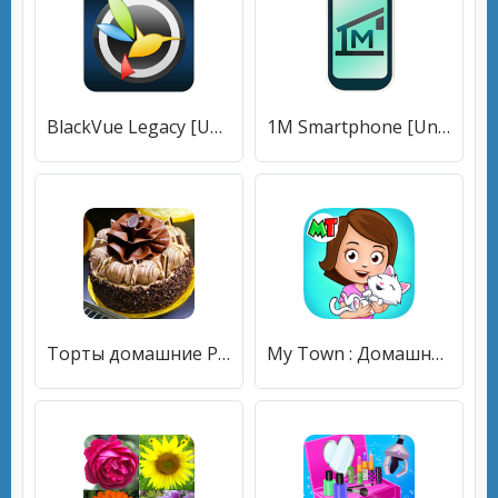
BlackVue Legacy [Unlocked]
1M Smartphone [Unlocked]
Торты домашние Рецепты с фото [Unlocked]
My Town : Домашние питомцы [Много денег]