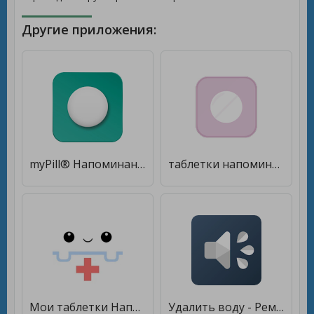
Другие приложения:
myPill® Напоминание [Полная версия]
таблетки напоминание [Premium]
Мои таблетки Напоминание и трекер о лекарствах [Unlocked]
Удалить воду - Ремонт динамика [Unlocked]