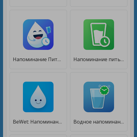
Напоминание Пить Воду: H2O Водный Баланс для Диеты [Premium]
Напоминание пить воду [Полная версия]
BeWet: Напоминание пить воду [Без рекламы]
Водное напоминание - Напомни пить воду [Unlocked]