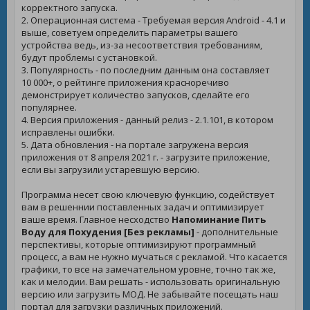
корректного запуска.
2. Операционная система - Требуемая версия Android - 4.1 и
выше, советуем определить параметры вашего
устройства ведь, из-за несоответствия требованиям,
будут проблемы с установкой.
3. Популярность - по последним данным она составляет
10 000+, о рейтинге приложения красноречиво
демонстрирует количество запусков, сделайте его
популярнее.
4. Версия приложения - данный релиз - 2.1.101, в котором
исправлены ошибки.
5. Дата обновления - на портале загружена версия
приложения от 8 апреля 2021 г. - загрузите приложение,
если вы загрузили устаревшую версию.
Программа несет свою ключевую функцию, содействует
вам в решеннии поставленных задач и оптимизирует
ваше время. Главное несходство
Напоминание Пить
Воду для Похудения [Без рекламы]
- дополнительные
перспективы, которые оптимизируют программный
процесс, а вам не нужно мучаться с рекламой. Что касается
графики, то все на замечательном уровне, точно так же,
как и мелодии. Вам решать - использовать оригинальную
версию или загрузить МОД. Не забывайте посещать наш
портал для загрузки различных приложений.