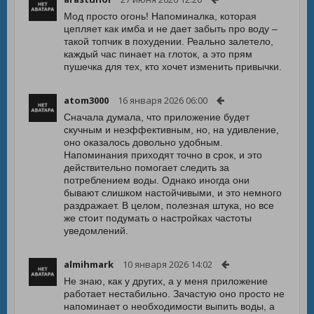
Мод просто огонь! Напоминалка, которая
цепляет как имба и не дает забыть про воду –
такой топчик в похудении. Реально залетело,
каждый час пинает на глоток, а это прям
пушечка для тех, кто хочет изменить привычки.
atom3000
16 января 2026 06:00
Сначала думала, что приложение будет
скучным и неэффективным, но, на удивление,
оно оказалось довольно удобным.
Напоминания приходят точно в срок, и это
действительно помогает следить за
потреблением воды. Однако иногда они
бывают слишком настойчивыми, и это немного
раздражает. В целом, полезная штука, но все
же стоит подумать о настройках частоты
уведомлений.
almihmark
10 января 2026 14:02
Не знаю, как у других, а у меня приложение
работает нестабильно. Зачастую оно просто не
напоминает о необходимости выпить воды, а