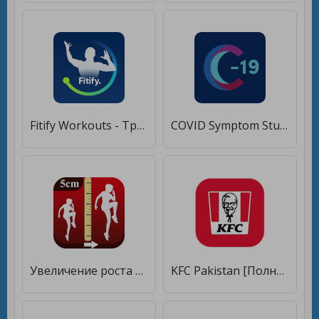
Fitify Workouts - Тренировки и фитнес-планы [Unlocked]
COVID Symptom Study [Полная версия]
Увеличение роста Упражнение [Premium]
KFC Pakistan [Полная версия]