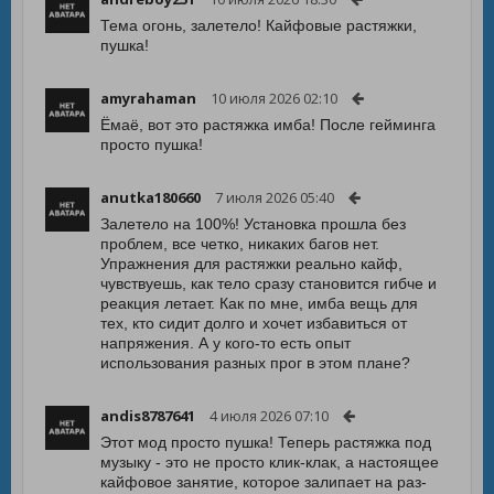
Тема огонь, залетело! Кайфовые растяжки,
пушка!
amyrahaman
10 июля 2026 02:10
Ёмаё, вот это растяжка имба! После гейминга
просто пушка!
anutka180660
7 июля 2026 05:40
Залетело на 100%! Установка прошла без
проблем, все четко, никаких багов нет.
Упражнения для растяжки реально кайф,
чувствуешь, как тело сразу становится гибче и
реакция летает. Как по мне, имба вещь для
тех, кто сидит долго и хочет избавиться от
напряжения. А у кого-то есть опыт
использования разных прог в этом плане?
andis8787641
4 июля 2026 07:10
Этот мод просто пушка! Теперь растяжка под
музыку - это не просто клик-клак, а настоящее
кайфовое занятие, которое залипает на раз-