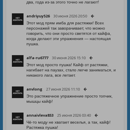
два, года из-за этого точно не лагают!
andriyuy526
30 июня 2026 20:50
Этот мод прям имба для растяжки! Всех
персонажей так заворачивает, что можно
говорить, что они просто светятся от кайфа,
когда делают эти упражнения — настоящая
пушка.
alfa-ru6777
30 июня 2026 15:10
Этот мод просто пушка! Кайф от растяжки,
нагибает на паузах, стало легче заниматься, и
никакого лага, все летает.
anvlong
27 июня 2026 11:10
Это растяжечное упражнение просто топчик,
мышцы кайф!
annaivleva853
25 июня 2026 03:40
Чё-то моду не хватает веселья, а так, кайф!
Растяжка пушка!