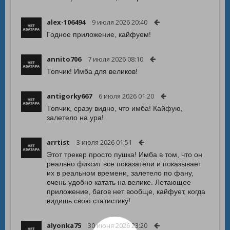
alex-106494
9 июля 2026 20:40
Годное приложение, кайфуем!
annito706
7 июля 2026 08:10
Топчик! Имба для великов!
antigorky667
6 июля 2026 01:20
Топчик, сразу видно, что имба! Кайфую,
залетело на ура!
arrtist
3 июля 2026 01:51
Этот трекер просто пушка! Имба в том, что он
реально фиксит все показатели и показывает
их в реальном времени, залетело по фану,
очень удобно катать на велике. Летающее
приложение, багов нет вообще, кайфует, когда
видишь свою статистику!
alyonka75
30 июня 2026 23:20