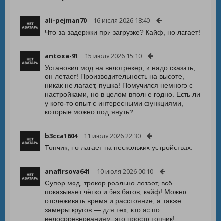
ali-pejman70
16 июля 2026 18:40
Что за задержки при загрузке? Кайф, но лагает!
antoxa-91
15 июля 2026 15:10
Установил мод на велотрекер, и надо сказать,
он летает! Производительность на высоте,
никак не лагает, пушка! Помучился немного с
настройками, но в целом вполне годно. Есть ли
у кого-то опыт с интересными функциями,
которые можно подтянуть?
b3cca1604
11 июля 2026 22:30
Топчик, но лагает на нескольких устройствах.
anafirsova641
10 июля 2026 00:10
Супер мод, трекер реально летает, всё
показывает чётко и без багов, кайф! Можно
отслеживать время и расстояние, а также
замеры кругов — для тех, кто ас по
велосоревнованиям, это просто топчик!