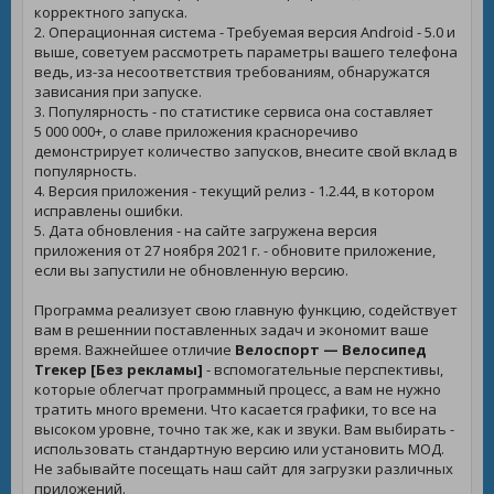
корректного запуска.
2. Операционная система - Требуемая версия Android - 5.0 и
выше, советуем рассмотреть параметры вашего телефона
ведь, из-за несоответствия требованиям, обнаружатся
зависания при запуске.
3. Популярность - по статистике сервиса она составляет
5 000 000+, о славе приложения красноречиво
демонстрирует количество запусков, внесите свой вклад в
популярность.
4. Версия приложения - текущий релиз - 1.2.44, в котором
исправлены ошибки.
5. Дата обновления - на сайте загружена версия
приложения от 27 ноября 2021 г. - обновите приложение,
если вы запустили не обновленную версию.
Программа реализует свою главную функцию, содействует
вам в решеннии поставленных задач и экономит ваше
время. Важнейшее отличие
Велоспорт — Велосипед
Trекер [Без рекламы]
- вспомогательные перспективы,
которые облегчат программный процесс, а вам не нужно
тратить много времени. Что касается графики, то все на
высоком уровне, точно так же, как и звуки. Вам выбирать -
использовать стандартную версию или установить МОД.
Не забывайте посещать наш сайт для загрузки различных
приложений.