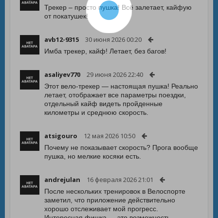
Трекер – просто пушка! Всё залетает, кайфую
от покатушек!
avb12-9315
30 июня 2026 00:20
Имба трекер, кайф! Летает, без багов!
asaliyev770
29 июня 2026 22:40
Этот вело-трекер — настоящая пушка! Реально
летает, отображает все параметры поездки,
отдельный кайф видеть пройденные
километры и среднюю скорость.
atsigouro
12 мая 2026 10:50
Почему не показывает скорость? Прога вообще
пушка, но мелкие косяки есть.
andrejulan
16 февраля 2026 21:01
После нескольких тренировок в Велоспорте
заметил, что приложение действительно
хорошо отслеживает мой прогресс.
Интересная фишка — это возможность