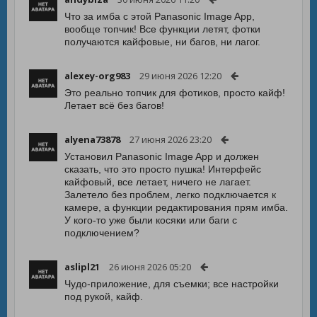
Что за имба с этой Panasonic Image App,
вообще топчик! Все функции летят, фотки
получаются кайфовые, ни багов, ни лагог.
alexey-org983
29 июня 2026 12:20
Это реально топчик для фотиков, просто кайф!
Летает всё без багов!
alyena73878
27 июня 2026 23:20
Установил Panasonic Image App и должен
сказать, что это просто пушка! Интерфейс
кайфовый, все летает, ничего не лагает.
Залетело без проблем, легко подключается к
камере, а функции редактирования прям имба.
У кого-то уже были косяки или баги с
подключением?
aslipl21
26 июня 2026 05:20
Чудо-приложение, для съемки; все настройки
под рукой, кайф.