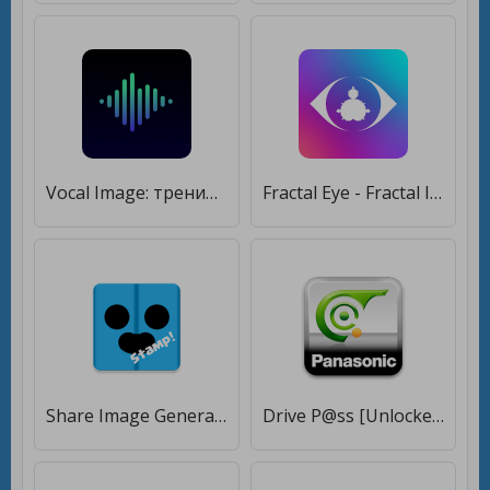
Vocal Image: тренировки голоса [Полная версия]
Fractal Eye - Fractal Image Creation [Premium]
Share Image Generator for Brawl Stars [Unlocked]
Drive P@ss [Unlocked]