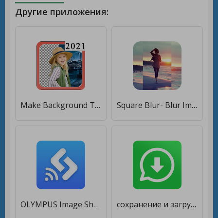
Другие приложения:
Make Background Transparent [Без рекламы]
Square Blur- Blur Image Background Music Video Cut [Unlocked]
OLYMPUS Image Share [Unlocked]
сохранение и загрузка из статуса whatsapp - Saver [Без рекламы]