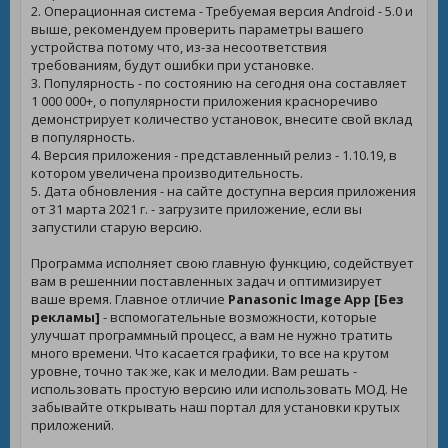
2. Операционная система - Требуемая версия Android - 5.0 и
выше, рекомендуем проверить параметры вашего
устройства потому что, из-за несоответствия
требованиям, будут ошибки при установке.
3. Популярность - по состоянию на сегодня она составляет
1 000 000+, о популярности приложения красноречиво
демонстрирует количество установок, внесите свой вклад
в популярность.
4. Версия приложения - представленный релиз - 1.10.19, в
котором увеличена производительность.
5. Дата обновления - на сайте доступна версия приложения
от 31 марта 2021 г. - загрузите приложение, если вы
запустили старую версию.
Программа исполняет свою главную функцию, содействует
вам в решеннии поставленных задач и оптимизирует
ваше время. Главное отличие
Panasonic Image App [Без
рекламы]
- вспомогательные возможности, которые
улучшат программный процесс, а вам не нужно тратить
много времени. Что касается графики, то все на крутом
уровне, точно так же, как и мелодии. Вам решать -
использовать простую версию или использовать МОД. Не
забывайте открывать наш портал для установки крутых
приложений.