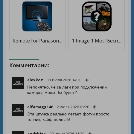
Remote for Panasonic TV [Полная версия]
1 Image 1 Mot [Бесплатные покупки]
Комментарии:
alexkoz
11 июля 2026 14:20
Непонятно, чё за лаги при подключении
камеры, может fix будет?
alfamagg146
2 июля 2026 01:20
Эта штучка реально летает, фотки просто
топчик, кайф полный!
andybiza
30 июня 2026 11:20