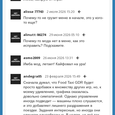
alissa-77743
2 июля 2026 15:20
Почему-то не грузит меню в начале, это у кого-
то еще?
alinutt-86274
29 июня 2026 05:10
Почему-то мода нет в меню, как это
исправить? Подскажите.
asmo2009
26 июня 2026 13:31
Имба мод, летает! Кайфовал на ура!
andegra05
23 февраля 2026 15:49
Сначала думал, что Food Taxi GDR будет
просто вдобавок к множеству других игр, но, к
моему удивлению, графика оказалась
довольно симпатичной. Однако управление
иногда подводит — машины плохо слушаются,
и это добавляет лишнего раздражения в
поездки. Задания интересные, но иногда они
слишком однообразные. В целом, не всё так