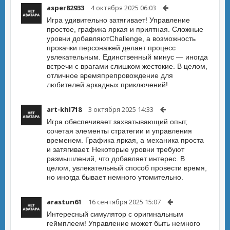
asper82933
4 октября 2025 06:03
Игра удивительно затягивает! Управление
простое, графика яркая и приятная. Сложные
уровни добавляютChallenge, а возможность
прокачки персонажей делает процесс
увлекательным. Единственный минус — иногда
встречи с врагами слишком жестокие. В целом,
отличное времяпрепровождение для
любителей аркадных приключений!
art-khl718
3 октября 2025 14:33
Игра обеспечивает захватывающий опыт,
сочетая элементы стратегии и управления
временем. Графика яркая, а механика проста
и затягивает. Некоторые уровни требуют
размышлений, что добавляет интерес. В
целом, увлекательный способ провести время,
но иногда бывает немного утомительно.
arastun61
16 сентября 2025 15:07
Интересный симулятор с оригинальным
геймплеем! Управление может быть немного