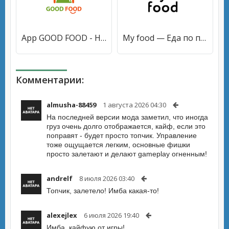
App GOOD FOOD - Home Food [Без рекламы]
My food — Еда по подписке [Premium]
Комментарии:
almusha-88459
1 августа 2026 04:30
На последней версии мода заметил, что иногда
груз очень долго отображается, кайф, если это
поправят - будет просто топчик. Управление
тоже ощущается легким, основные фишки
просто залетают и делают gameplay огненным!
andrelf
8 июля 2026 03:40
Топчик, залетело! Имба какая-то!
alexejlex
6 июля 2026 19:40
Имба, кайфую от игры!