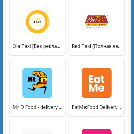
Ola Taxi [Без рекламы]
Red Taxi [Полная версия]
Mr D Food - delivery & takeaway [Premium]
EatMe:Food Delivery & Dine Out [Полная версия]