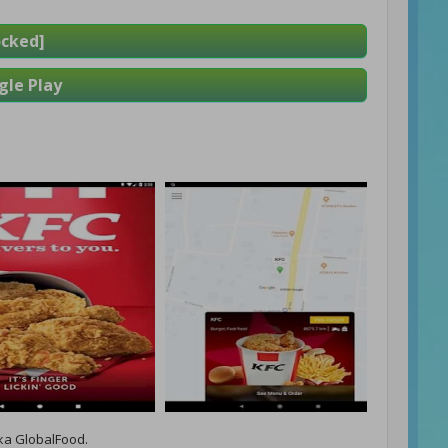
cked]
le Play
а GlobalFood.