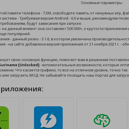
Основные параметры.
той памяти телефона - 7,5M, освободите память от ненужных игр, фа
 система - Требуемая версия Android - 6.0 и выше, рекомендуем пос
требованиям, будут зависания при запуске.
 - на данный момент она составляет 500 000+, о крутости приложени
еще популярней.
жения - данный релиз - 3.1.6, в котором увеличена производительност
ния - на сайте добавлена версия приложения от 21 ноября 2021 г. - 
изует свою основную функцию, помогает вам в решеннии поставлен
Suriname [Unlocked]
- вспомогательные возможности, которые опти
ремени. Что касается графики, то все на отличном уровне, точно так
 или загрузить МОД. Не забывайте посещать наш портал для загруз
приложения: