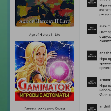
Игра у
захват
ресурс
alex-m
Этот п
Age of History II - Lite
с друз
любите
anash
Игра п
уровне
приклю
armen-
Игра н
неболь
Отличн
andrii
Гаминатор Казино Слоты