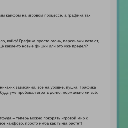
им кайфом на игровом процессе, а графика так
ело, кайф! Графика просто огонь, персонажи летают,
 ещё какие-то новые фишки или это уже предел?
никаких зависаний, всё на уровне, пушка. Графика
ибудь уже пробовал играть долго, нормально ли всё,
стфуда – теперь можно покорять игровой мир с
 всё кайфово, просто имба как тыква растет!