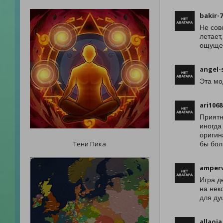
bakir-
Не сов
летает
ощущен
angel-
Эта мо
ari106
Приятн
иногда
оригин
Тени Пика
бы бол
amperv
Игра д
на нек
для ду
allaoja