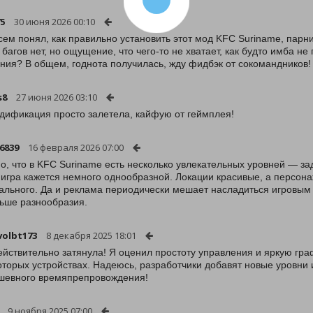
75
30 июня 2026 00:10
сем понял, как правильно установить этот мод KFC Suriname, парни
, багов нет, но ощущение, что чего-то не хватает, как будто имба не
ия? В общем, годнота получилась, жду фидбэк от сокомандников!
s8
27 июня 2026 03:10
дификация просто залетела, кайфую от геймплея!
86839
16 февраля 2026 07:00
о, что в KFC Suriname есть несколько увлекательных уровней — за
 игра кажется немного однообразной. Локации красивые, а персон
ального. Да и реклама периодически мешает насладиться игровым 
ьше разнообразия.
olbt173
8 декабря 2025 18:01
ействительно затянула! Я оценил простоту управления и яркую гр
оторых устройствах. Надеюсь, разработчики добавят новые уровни
шевного времяпрепровождения!
9 ноября 2025 07:00