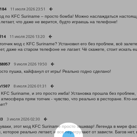
184
11 июля 2026 23:51
од по KFC Suriname – просто бомба! Можно наслаждаться настоящ
 летает, что даже не верится, будто играешь на телефоне!
l14
11 июля 2026 13:20
 топчик мод с KFC Suriname? Установил его без проблем, всё залет
нет, даже на старом телефоне не лагает. Чё скажете, стоит искать
88957
9 июля 2026 19:50
осто пушка, кайфанул от игры! Реально годно сделано!
1507
8 июля 2026 01:31
 KFC Suriname, и это просто имба! Установка прошла без проблем, 
 атмосфера прям топчик - чувство, что реально в ресторане. Кто-н
ает?
33
3 июля 2026 02:30
чуваки, этот мод KFC Suriname просто зашквар! Легенда в мире фа
, которое реально летает, и все перегрузают от зависти. Багов нет,