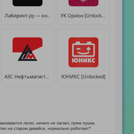
Лабиринт.ру — книжный магазин [Unlocked]
УК Орион [Unlocked]
АЗС Нефтьмагистраль [Unlocked]
ЮНИКС [Unlocked]
вливается легко, ничего не лагает, прям пушка.
стил на старом девайсе, нормально работает?