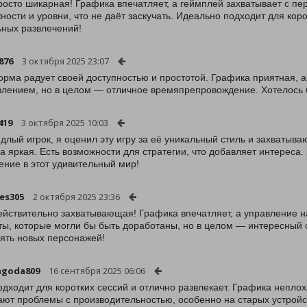
росто шикарная! Графика впечатляет, а геймплей захватывает с п
ности и уровни, что не даёт заскучать. Идеально подходит для ко
ных развлечений!
876
3 октября 2025 23:07
рма радует своей доступностью и простотой. Графика приятная, а 
влением, но в целом — отличное времяпрепровождение. Хотелось 
419
3 октября 2025 10:03
ядлый игрок, я оценил эту игру за её уникальный стиль и захваты
а яркая. Есть возможности для стратегии, что добавляет интереса
ение в этот удивительный мир!
ies305
2 октября 2025 23:36
ействительно захватывающая! Графика впечатляет, а управление н
ы, которые могли бы быть доработаны, но в целом — интересный 
ять новых персонажей!
agoda809
16 сентября 2025 06:06
одходит для коротких сессий и отлично развлекает. Графика непло
ают проблемы с производительностью, особенно на старых устройст