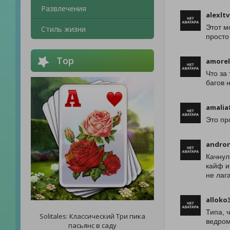
Развлечения
alexltv
Этот м
Стиль жизни
просто
Top
amorel
Что за
багов 
amalia
Это пр
andron
Качнул
кайф и
не лаг
alloko
Типа, 
Solitales: Классический Три пика
ведром
пасьянс в саду