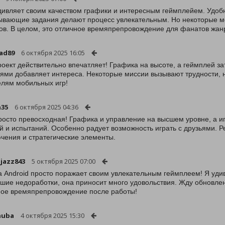
дивляет своим качеством графики и интересным геймплейем. Удоб
ывающие задания делают процесс увлекательным. Но некоторые мо
ов. В целом, это отличное времяпрепровождение для фанатов жан
ad89
6 октября 2025 16:05
роект действительно впечатляет! Графика на высоте, а геймплей за
ьями добавляет интереса. Некоторые миссии вызывают трудности, н
лям мобильных игр!
a35
6 октября 2025 04:36
росто превосходная! Графика и управление на высшем уровне, а иг
й и испытаний. Особенно радует возможность играть с друзьями. 
чения и стратегические элементы.
jazz843
5 октября 2025 07:00
а Android просто поражает своим увлекательным геймплеем! Я уд
шие недоработки, она приносит много удовольствия. Жду обновлен
ое времяпрепровождение после работы!
huba
4 октября 2025 15:30