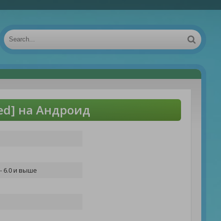
ed] на Андроид
- 6.0 и выше