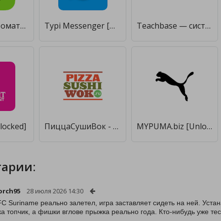
AutoCut: автоматическая обрезка вставки фото [Unlocked]
Typi Messenger [Unlocked]
Teachbase — система дистанционного обучения [Unlocked]
locked]
ПиццаСушиВок - доставка еды [Unlocked]
MYPUMA.biz [Unlocked]
арии:
orch95
28 июля 2026 14:30
C Suriname реально залетел, игра заставляет сидеть на ней. Устана
а топчик, а фишки вглове прыжка реально года. Кто-нибудь уже те