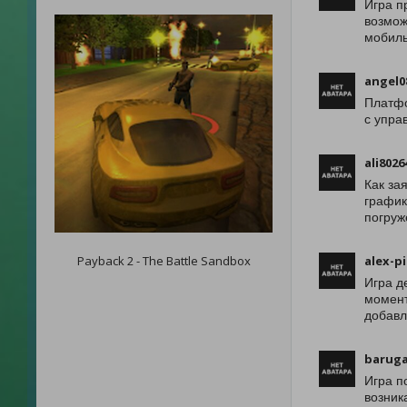
Игра п
возмож
мобиль
angel0
Платфо
с упра
ali8026
Как за
график
погруж
Payback 2 - The Battle Sandbox
alex-p
Игра д
момент
добавл
barug
Игра п
возник