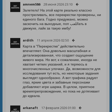
amnem586
28 июня 2026 23:10
Залетело! На этой карте реально классно
простреливать, все перекрестки проверены, ни
единого бага. Годно придумано, можно
заскочить на выходные, поп اللعبать в
движухе, лайк за такую имбу!
ardith
11 апреля 2026 02:50
Карта в "Перекрестке" действительно
впечатляет. Она довольно масштабная и
детализированная, что создает ощущение
живого мира. Но вот, к сожалению, иногда не
хватает четких указаний, и я теряюсь в
многочисленных улочках. Да, возможности для
исследования тут есть, но некоторые задания
выглядят однообразно. А вот графика радует
глаз, яркие цвета и забавные персонажи
добавляют игре шарма. В целом, приятное
времяпрепровождение, но пока не дотягивает
до идеала.
arkanaft
17 февраля 2026 01:00