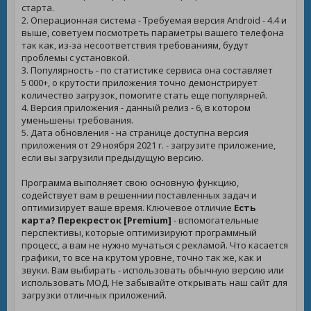
старта.
2. Операционная система - Требуемая версия Android - 4.4 и
выше, советуем посмотреть параметры вашего телефона
так как, из-за несоответствия требованиям, будут
проблемы с установкой.
3. Популярность - по статистике сервиса она составляет
5 000+, о крутости приложения точно демонстрирует
количество загрузок, помогите стать еще популярней.
4. Версия приложения - данный релиз - 6, в котором
уменьшены требования.
5. Дата обновления - на странице доступна версия
приложения от 29 ноября 2021 г. - загрузите приложение,
если вы загрузили предыдущую версию.
Программа выполняет свою основную функцию,
содействует вам в решеннии поставленных задач и
оптимизирует ваше время. Ключевое отличие
Есть
карта? Перекресток [Premium]
- вспомогательные
перспективы, которые оптимизируют программный
процесс, а вам не нужно мучаться с рекламой. Что касается
графики, то все на крутом уровне, точно так же, как и
звуки. Вам выбирать - использовать обычную версию или
использовать МОД. Не забывайте открывать наш сайт для
загрузки отличных приложений.