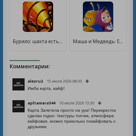
Бурило: шахта есть, стратегия найдётся [Много монет]
Маша и Медведь: Есть контакт! [Бесплатные покупки]
Комментарии:
alexru2
15 июля 2026 08:30
Имба карта, кайф!
apltamara544
10 июля 2026 13:30
Карта Залетела просто на ура! Перекресток
сделан годно: текстуры топчик, атмосфера
кайфовая, можно прикольно покайфовать с
друзьями.