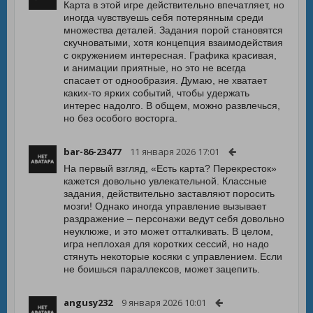
Карта в этой игре действительно впечатляет, но
иногда чувствуешь себя потерянным среди
множества деталей. Задания порой становятся
скучноватыми, хотя концепция взаимодействия
с окружением интересная. Графика красивая,
и анимации приятные, но это не всегда
спасает от однообразия. Думаю, не хватает
каких-то ярких событий, чтобы удержать
интерес надолго. В общем, можно развлечься,
но без особого восторга.
bar-86-23477
11 января 2026 17:01
На первый взгляд, «Есть карта? Перекресток»
кажется довольно увлекательной. Классные
задания, действительно заставляют поросить
мозги! Однако иногда управление вызывает
раздражение – персонажи ведут себя довольно
неуклюже, и это может отталкивать. В целом,
игра неплохая для коротких сессий, но надо
стянуть некоторые косяки с управлением. Если
не боишься параллексов, может зацепить.
angusy232
9 января 2026 10:01