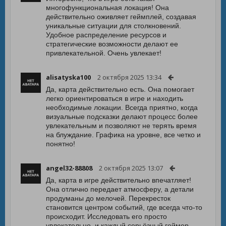
многофункциональная локация! Она
действительно оживляет геймплей, создавая
уникальные ситуации для столкновений.
Удобное распределение ресурсов и
стратегические возможности делают ее
привлекательной. Очень увлекает!
alisatyska100
2 октября 2025 13:34
Да, карта действительно есть. Она помогает
легко ориентироваться в игре и находить
необходимые локации. Всегда приятно, когда
визуальные подсказки делают процесс более
увлекательным и позволяют не терять время
на блуждание. Графика на уровне, все четко и
понятно!
angel32-88808
2 октября 2025 13:07
Да, карта в игре действительно впечатляет!
Она отлично передает атмосферу, а детали
продуманы до мелочей. Перекресток
становится центром событий, где всегда что-то
происходит. Исследовать его просто
увлекательно, и каждый серьёзный геймер