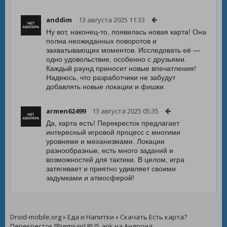
anddim
13 августа 2025 11:33
Ну вот, наконец-то, появилась новая карта! Она
полна неожиданных поворотов и
захватывающих моментов. Исследовать её —
одно удовольствие, особенно с друзьями.
Каждый раунд приносит новые впечатления!
Надеюсь, что разработчики не забудут
добавлять новые локации и фишки.
armen62499
13 августа 2025 05:35
Да, карта есть! Перекресток предлагает
интересный игровой процесс с многими
уровнями и механизмами. Локации
разнообразные, есть много заданий и
возможностей для тактики. В целом, игра
затягивает и приятно удивляет своими
задумками и атмосферой!
Droid-mobile.org
»
Еда и Напитки
» Скачать Есть карта?
Перекресток [Premium] RUS apk на Андроид