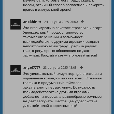
мелкие баги, которые могут раздражать. В
целом, отличный способ развлечься и покорить
врагов в виртуальной арене!
anokhin46
24 августа 2025 01:00
Это игра идеально сочетает стратегию и азарт.
Увлекательный процесс, множество
тактических решений и возможность
взаимодействия с другими игроками создают
неповторимую атмосферу. Графика радует
глаз, а регулярные обновления не дают
заскучать. Каждый матч — это новый вызов!
angel7777
23 августа 2025 13:03
Это увлекательный симулятор, где стратегия и
управление командой важнее всего. Отличная
графика и продуманный геймплей
захватывают с первых минут. Возможность
взаимодействовать с другими игроками
добавляет интереса, а разнообразие режимов
не дает заскучать. Настоящее удовольствие
для любителей спортивных игр!