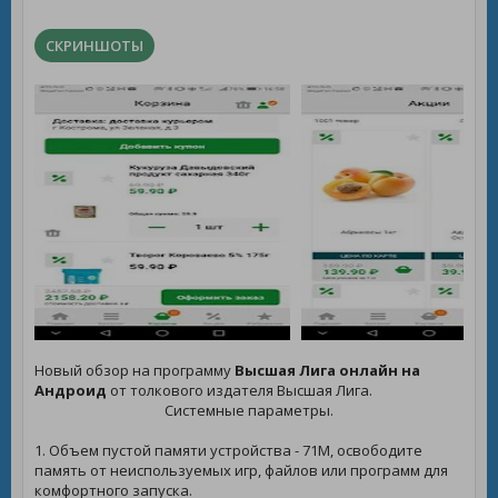
СКРИНШОТЫ
Новый обзор на программу
Высшая Лига онлайн на
Андроид
от толкового издателя Высшая Лига.
Системные параметры.
1. Объем пустой памяти устройства - 71M, освободите
память от неиспользуемых игр, файлов или программ для
комфортного запуска.