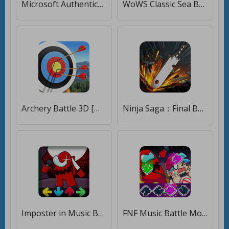
Microsoft Authenticator [Без рекламы]
WoWS Classic Sea Battle [Много монет]
Archery Battle 3D [Мод меню]
Ninja Saga：Final Battle [Много денег]
Imposter in Music Battle [Бесплатные покупки]
FNF Music Battle Mod Among Us [Бесплатные покупки]