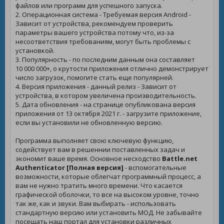
файлов или программ для успешного запуска.
2. Операционная система - Требуемая версия Android -
Зависит от устройства, рекомендуем проверить
параметры вашего устройства потому что, из-за
несоответствия требованиям, могут быть проблемы с
установкой.
3. Популярность - по последним данным она составляет
10 000 000+, о крутости приложения отлично демонстрирует
число загрузок, помогите стать еще популярней.
4. Версия приложения - данный релиз - Зависит от
устройства, в котором увеличена производительность.
5. Дата обновления - на странице опубликована версия
приложения от 13 октября 2021 г. - загрузите приложение,
если вы установили не обновленную версию.
Программа выполняет свою ключевую функцию,
содействует вам в решеннии поставленных задач и
экономит ваше время. Основное несходство
Battle.net
Authenticator [Полная версия]
- вспомогательные
возможности, которые облегчат программный процесс, а
вам не нужно тратить много времени. Что касается
графической оболочки, то все на высоком уровне, точно
так же, как и звуки. Вам выбирать - использовать
стандартную версию или установить МОД. Не забывайте
посещать наш портал для установки различных