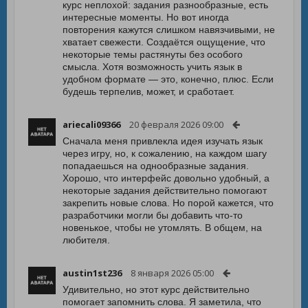
курс неплохой: задания разнообразные, есть
интересные моменты. Но вот иногда
повторения кажутся слишком навязчивыми, не
хватает свежести. Создаётся ощущение, что
некоторые темы растянуты без особого
смысла. Хотя возможность учить язык в
удобном формате — это, конечно, плюс. Если
будешь терпелив, может, и сработает.
ariecali09366
20 февраля 2026 09:00
Сначала меня привлекла идея изучать язык
через игру, но, к сожалению, на каждом шагу
попадаешься на однообразные задания.
Хорошо, что интерфейс довольно удобный, а
некоторые задания действительно помогают
закрепить новые слова. Но порой кажется, что
разработчики могли бы добавить что-то
новенькое, чтобы не утомлять. В общем, на
любителя.
austin1st236
8 января 2026 05:00
Удивительно, но этот курс действительно
помогает запомнить слова. Я заметила, что