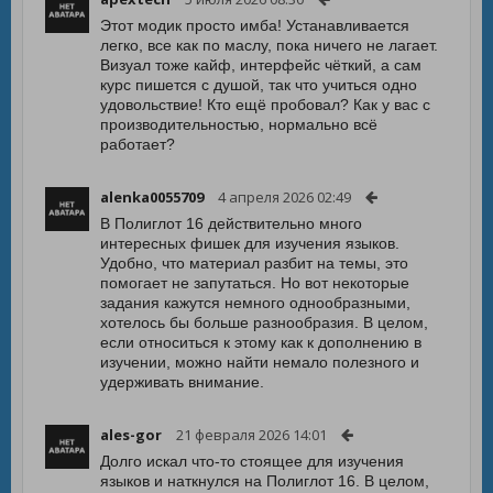
Этот модик просто имба! Устанавливается
легко, все как по маслу, пока ничего не лагает.
Визуал тоже кайф, интерфейс чёткий, а сам
курс пишется с душой, так что учиться одно
удовольствие! Кто ещё пробовал? Как у вас с
производительностью, нормально всё
работает?
alenka0055709
4 апреля 2026 02:49
В Полиглот 16 действительно много
интересных фишек для изучения языков.
Удобно, что материал разбит на темы, это
помогает не запутаться. Но вот некоторые
задания кажутся немного однообразными,
хотелось бы больше разнообразия. В целом,
если относиться к этому как к дополнению в
изучении, можно найти немало полезного и
удерживать внимание.
ales-gor
21 февраля 2026 14:01
Долго искал что-то стоящее для изучения
языков и наткнулся на Полиглот 16. В целом,