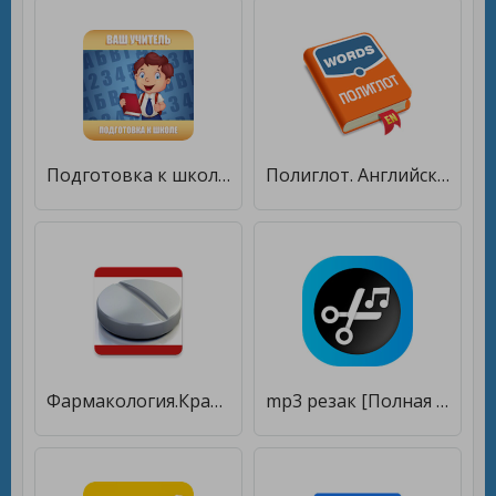
Подготовка к школе: полный курс! [Unlocked]
Полиглот. Английские слова [Premium]
Фармакология.Краткий курс Lite [Unlocked]
mp3 резак [Полная версия]