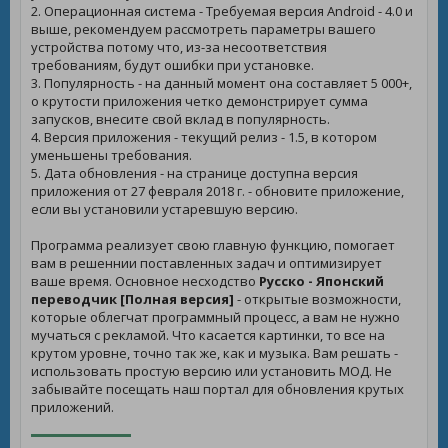
2. Операционная система - Требуемая версия Android - 4.0 и
выше, рекомендуем рассмотреть параметры вашего
устройства потому что, из-за несоответствия
требованиям, будут ошибки при установке.
3. Популярность - на данный момент она составляет 5 000+,
о крутости приложения четко демонстрирует сумма
запусков, внесите свой вклад в популярность.
4. Версия приложения - текущий релиз - 1.5, в котором
уменьшены требования.
5. Дата обновления - на странице доступна версия
приложения от 27 февраля 2018 г. - обновите приложение,
если вы установили устаревшую версию.
Программа реализует свою главную функцию, помогает
вам в решеннии поставленных задач и оптимизирует
ваше время. Основное несходство
Русско - Японский
переводчик [Полная версия]
- открытые возможности,
которые облегчат программный процесс, а вам не нужно
мучаться с рекламой. Что касается картинки, то все на
крутом уровне, точно так же, как и музыка. Вам решать -
использовать простую версию или установить МОД. Не
забывайте посещать наш портал для обновления крутых
приложений.