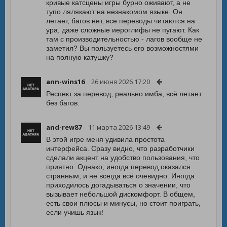
кривые катсцены игры бурно оживают, а не
тупо лялякают на незнакомом языке. Он
летает, багов нет, все переводы читаются на
ура, даже сложные иероглифы не пугают. Как
там с производительностью - лагов вообще не
заметил? Вы пользуетесь его возможностями
на полную катушку?
ann-wins16
26 июня 2026 17:20
Респект за перевод, реально имба, всё летает
без багов.
and-rew87
11 марта 2026 13:49
В этой игре меня удивила простота
интерфейса. Сразу видно, что разработчики
сделали акцент на удобство пользования, что
приятно. Однако, иногда перевод оказался
странным, и не всегда всё очевидно. Иногда
приходилось догадываться о значении, что
вызывает небольшой дискомфорт. В общем,
есть свои плюсы и минусы, но стоит поиграть,
если учишь язык!