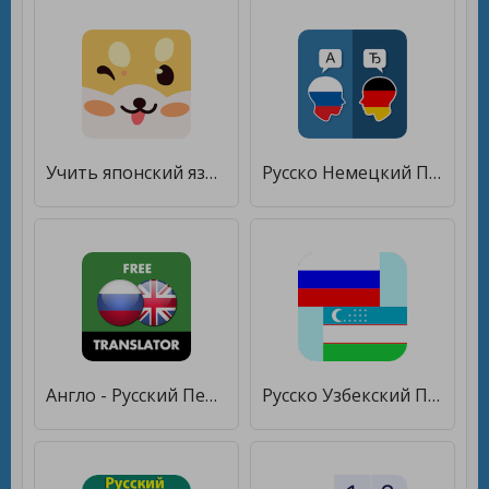
Учить японский язык: HeyJapan [Без рекламы]
Русско Немецкий Переводчик [Unlocked]
Англо - Русский Переводчик [Полная версия]
Русско Узбекский Переводчик [Premium]