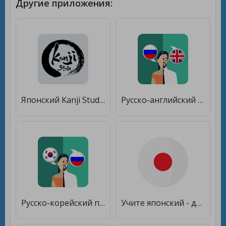
Другие приложения:
Японский Kanji Study [Unlocked]
Русско-английский переводчик [Premium]
Русско-корейский переводчик [Unlocked]
Учите японский - для начинающих [Без рекламы]