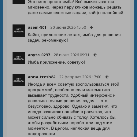
Этот мод просто имба! Всё высчитывается
мгновенно, через пару кликов можешь решать
даже самые сложные задачи, кайф полнейший.
asem-801
30 июня 2026 15:50
Кайф, приложение летает, имба для решения
задач, рекомендую!
anyta-0297
28 июня 2026 09:31
Имба приложение, советую!
anna-tresh82
22 февраля 2026 17:00
Иногда я всем советую воспользоваться этой
программой, особенно если математика
вызывает трудности. Удобный интерфейс и
довольно точные решения задач — это,
безусловно, здорово. Однако я заметил, что
иногда возникают ошибки в расчетах, что
может сильно сбивать с толку. Хотелось бы,
чтобы разработчики поработали над этим
моментом. В целом, неплохая вещь для
подстраховки.