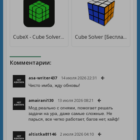
CubeX - Cube Solver, Virtual Cube and Timer [Мод меню]
Cube Solver [Бесплатные покупки]
Комментарии:
asa-writer437
14 июля 2026 22:31
Чисто имба, жду обновы!
amairani130
13 июля 2026 08:21
Мод реально с огнями, помогает решать
задачи на ура, даже самые сложные. Не
парься, все четко работает, багов нет, кайф!
altistka81146
2 июля 2026 04:10