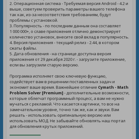
2. Операционная система - Требуемая версия Android - 4.2 и
выше, советуем проверить параметры вашего телефона
так как, из-за несоответствия требованиям, будут
проблемы с установкой.
3. Популярность - по последним данным она составляет
1 000 000+, о славе приложения отлично демонстрирует
количество установок, внесите свой вклад в популярность.
4. Версия приложения - текущий релиз - 2.44, в котором
сжаты файлы.
5. Дата обновления - на странице доступна версия
приложения от 29 декабря 2020 г. - загрузите приложение,
если вы загрузили старую версию.
Программа исполняет свою ключевую функцию,
содействует вам в решеннии поставленных задач и
экономит ваше время. Важнейшее отличие
Cymath - Math
Problem Solver [Premium]
- дополнительные возможности,
которые облегчат программный процесс, а вам не нужно
мучаться с рекламой. Что касается картинки, то все на
замечательном уровне, точно так же, как и звуки. Вам
решать - использовать оригинальную версию или
использовать МОД. Не забывайте обновлять наш портал
для обновления крутых приложений.