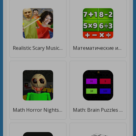
Realistic Scary Musical Math Teacher Edition Mod [Много монет]
Математические игры: Math Game [Много монет]
Math Horror Nightschool Super Extra Scary Mod [Много монет]
Math: Brain Puzzles [Много монет]