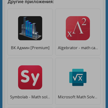
Другие приложения:
ВК Админ [Premium]
Algebrator - math calculator that shows steps [Без рекламы]
Symbolab - Math solver [Полная версия]
Microsoft Math Solver [Premium]