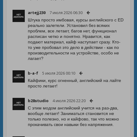
artejj230
7 июля 2026 06:30
Штука просто имбовая, курсы английского с ED
реально залетели. Установил без всяких
проблем, все летает, багов нет, функционал
расписан четко и понятно. Нравится, как
подают материал, кайф наступает сразу. Кто-
то уже пробовал это дело в действии - как по
производительности на устройстве, особо не
лагает?
b-a-f
5 июля 2026 00:10
Кайфики, курс огненный, английский на лайте
просто летает!
b28studio
4 июля 2026 22:20
С этим модом английский учится на раз-два,
вообще летает! Заниматься становится не
только полезно, но и кайфово, так что можно
прокачивать свои навыки без напряжения.