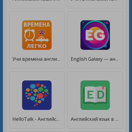
Учи времена английского языка: грамматика полиглот [Premium]
English Galaxy — английский язык бесплатно [Без рекламы]
HelloTalk - Английский язык [Без рекламы]
Английский язык в ED Words [Premium]