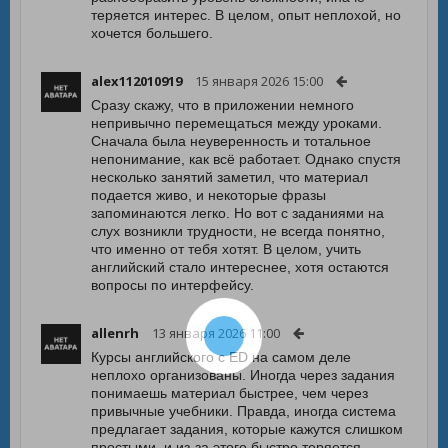
теряется интерес. В целом, опыт неплохой, но
хочется большего.
alex112010919
15 января 2026 15:00
Сразу скажу, что в приложении немного
непривычно перемещаться между уроками.
Сначала была неуверенность и тотальное
непонимание, как всё работает. Однако спустя
несколько занятий заметил, что материал
подается живо, и некоторые фразы
запоминаются легко. Но вот с заданиями на
слух возникли трудности, не всегда понятно,
что именно от тебя хотят. В целом, учить
английский стало интереснее, хотя остаются
вопросы по интерфейсу.
allenrh
13 января 2026 11:00
Курсы английского с ED на самом деле
неплохо организованы. Иногда через задания
понимаешь материал быстрее, чем через
привычные учебники. Правда, иногда система
предлагает задания, которые кажутся слишком
простыми, и из-за этого быстро теряется