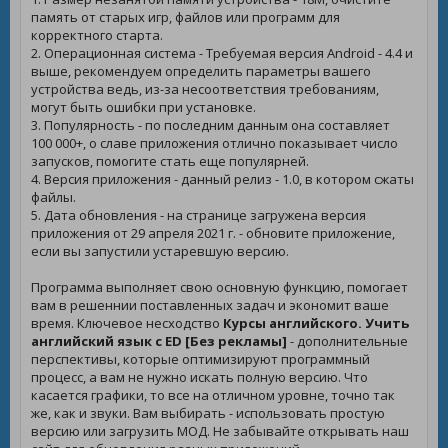
память от старых игр, файлов или программ для
корректного старта.
2. Операционная система - Требуемая версия Android - 4.4 и
выше, рекомендуем определить параметры вашего
устройства ведь, из-за несоответствия требованиям,
могут быть ошибки при установке.
3. Популярность - по последним данным она составляет
100 000+, о славе приложения отлично показывает число
запусков, помогите стать еще популярней.
4. Версия приложения - данный релиз - 1.0, в котором сжаты
файлы.
5. Дата обновления - на странице загружена версия
приложения от 29 апреля 2021 г. - обновите приложение,
если вы запустили устаревшую версию.
Программа выполняет свою основную функцию, помогает
вам в решеннии поставленных задач и экономит ваше
время. Ключевое несходство
Курсы английского. Учить
английский язык с ED [Без рекламы]
- дополнительные
перспективы, которые оптимизируют программный
процесс, а вам не нужно искать полную версию. Что
касается графики, то все на отличном уровне, точно так
же, как и звуки. Вам выбирать - использовать простую
версию или загрузить МОД. Не забывайте открывать наш