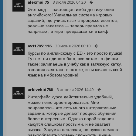
alexmail75
3 июля 2026 04:20
Этот мод — настоящая имба для изучения
английского! Уникальная система игровых
заданий, где учишь язык в процессе ивентов,
реально залетела — теперь правила не
напрягают, а игра превращается в кайф!
av117851116
30 июня 2026 00:10
Курсы по английскому с ED - это просто пушка!
Тут нет ни единого бага, все летает, а фишки
такие: залипаешь в учебу как в затяжную катку,
а знания залетают в потоке, и ты качаешь свой
язык на имбовом уровне!
arkivekid788
3 апреля 2026 14:49
Интерфейс курсa действительно удобный,
можно легко ориентироваться. Мне
понравилось, что есть много интерактивных
заданий, которые делают процесс обучения
более интересным. Однако порой задания
кажутся слишком простыми, и не хватает
вызова. Задумка неплохая, но нужно немного
разнообразить уровень сложности, иначе