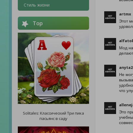
Стиль жизни
artmx
Этот м
Top
удовол
alfato
Мод на
делают
anyta2
Не мог
вызыва
удобно
что ул
allenej
Это пр
Solitales: Классический Три пика
учебны
пасьянс в саду
совмес