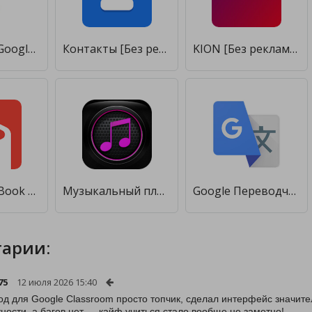
Wear OS by Google [Без рекламы]
Контакты [Без рекламы]
KION [Без рекламы]
Smart AudioBook Player [Без рекламы]
Музыкальный плеер [Без рекламы]
Google Переводчик [Без рекламы]
арии:
75
12 июля 2026 15:40
од для Google Classroom просто топчик, сделал интерфейс значит
ности, а багов нет — кайф учиться стало вообще не заметно!