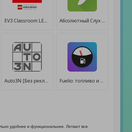
EV3 Classroom LEGO® Education [Без рекламы]
Абсолютный Слух - Тренировка Слуха и Ритма [Без рекламы]
Auto3N [Без рекламы]
Fuelio: топливо и расходы [Без рекламы]
ельно удобнее и функциональнее. Летают все