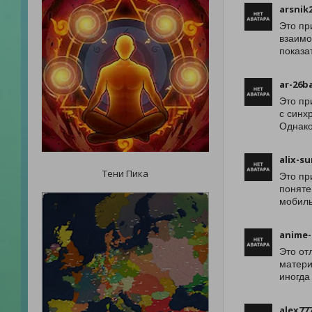
arsnik
Это пр
взаимо
показа
ar-26b
Это пр
с синх
Однако
alix-s
Тени Пика
Это пр
поняте
мобиль
anime-
Это от
матери
иногда
alex77