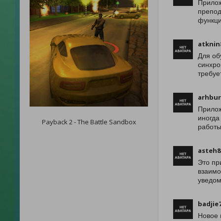
Прилож
препод
функци
atknin
Для об
синхро
требуе
arhbur
Прилож
иногда
Payback 2 - The Battle Sandbox
работы
asteh8
Это пр
взаимо
уведом
badjie
Новое 