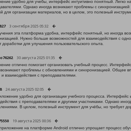
ение удобно для учебы, интерфейс интуитивно понятный. Легко на
авателями. Однако иногда возникают проблемы с синхронизацией 
й для организации материалов, но в целом, это полезный инструм
827
3 сентября 2025 05:32
учения эта платформа удобна, интерфейс понятный, но иногда воз
низацией. Нужно больше возможностей для взаимодействия с однок
т доработки для улучшения пользовательского опыта.
o76262
30 августа 2025 01:35
ение отлично помогает организовать учебный процесс. Интерфейс
 возникают проблемы с обновлениями и синхронизацией. Общее в
 и взаимодействия с преподавателями.
8
24 августа 2025 02:05
иложение удобно для организации учебного процесса. Интерфейс и
действия с преподавателями и другими участниками. Однако иногд
лениями. В целом, полезный инструмент для учёбы, но требует до
75550
19 августа 2025 00:36
приложение на платформе Android отлично упрощает процесс обу