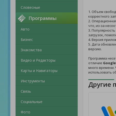
Словесные
1. Объем свобод
корректного зап
Программы
2. Операционная
что, из-за несо
Авто
3. Популярность
загрузок, помог
Бизнес
4. Версия прило
5. Дата обновле
версию.
Знакомства
Программа несе
Видео и Редакторы
отличие
Google
много времени. 
Карты и Навигаторы
использовать о
Инструменты
Другие 
Связь
Социальные
Фото