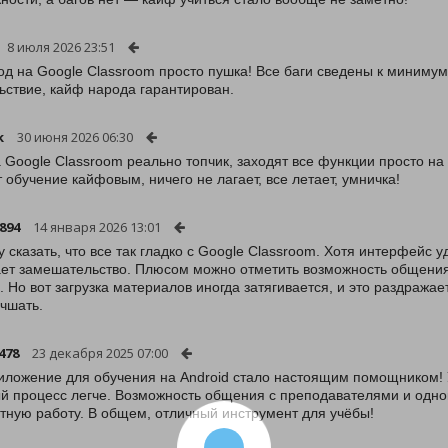
8 июля 2026 23:51
од на Google Classroom просто пушка! Все баги сведены к минимуму
ьствие, кайф народа гарантирован.
k
30 июня 2026 06:30
 Google Classroom реально топчик, заходят все функции просто н
 обучение кайфовым, ничего не лагает, все летает, умничка!
894
14 января 2026 13:01
у сказать, что все так гладко с Google Classroom. Хотя интерфейс 
ет замешательство. Плюсом можно отметить возможность общения
. Но вот загрузка материалов иногда затягивается, и это раздражае
учшать.
478
23 декабря 2025 07:00
иложение для обучения на Android стало настоящим помощником!
й процесс легче. Возможность общения с преподавателями и одно
тную работу. В общем, отличный инструмент для учёбы!