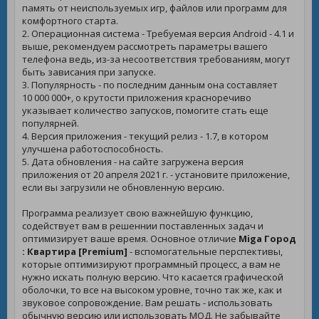
память от неиспользуемых игр, файлов или программ для
комфортного старта.
2. Операционная система - Требуемая версия Android - 4.1 и
выше, рекомендуем рассмотреть параметры вашего
телефона ведь, из-за несоответствия требованиям, могут
быть зависания при запуске.
3. Популярность - по последним данным она составляет
10 000 000+, о крутости приложения красноречиво
указывает количество запусков, помогите стать еще
популярней.
4. Версия приложения - текущий релиз - 1.7, в котором
улучшена работоспособность.
5. Дата обновления - на сайте загружена версия
приложения от 20 апреля 2021 г. - установите приложение,
если вы загрузили не обновленную версию.
Программа реализует свою важнейшую функцию,
содействует вам в решеннии поставленных задач и
оптимизирует ваше время. Основное отличие
Miga Город
: Квартира [Premium]
- вспомогательные перспективы,
которые оптимизируют программный процесс, а вам не
нужно искать полную версию. Что касается графической
оболочки, то все на высоком уровне, точно так же, как и
звуковое сопровождение. Вам решать - использовать
обычную версию или использовать МОД. Не забывайте