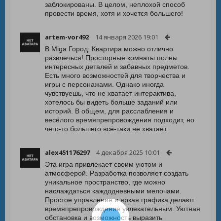
заблокированы. В целом, неплохой способ
провести время, хотя и хочется большего!
artem-vor492
14 января 2026 19:01
В Miga Город: Квартира можно отлично
развлечься! Просторные комнаты полны
интересных деталей и забавных предметов.
Есть много возможностей для творчества и
игры с персонажами. Однако иногда
чувствуешь, что не хватает интерактива,
хотелось бы видеть больше заданий или
историй. В общем, для расслабления и
весёлого времяпрепровождения подходит, но
чего-то большего всё-таки не хватает.
alex451176297
4 декабря 2025 10:01
Эта игра привлекает своим уютом и
атмосферой. Разработка позволяет создать
уникальное пространство, где можно
наслаждаться каждодневными мелочами.
Простое управление и яркая графика делают
времяпрепровождение увлекательным. Уютная
обстановка и возможность выразить