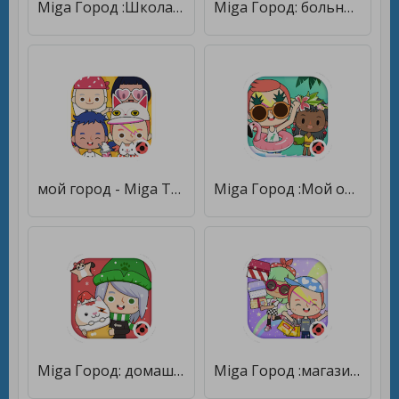
Miga Город :Школа [Полная версия]
Miga Город: больница [Без рекламы]
мой город - Miga Town [Unlocked]
Miga Город :Мой отпуск [Premium]
Miga Город: домашнее животное [Unlocked]
Miga Город :магазин [Unlocked]