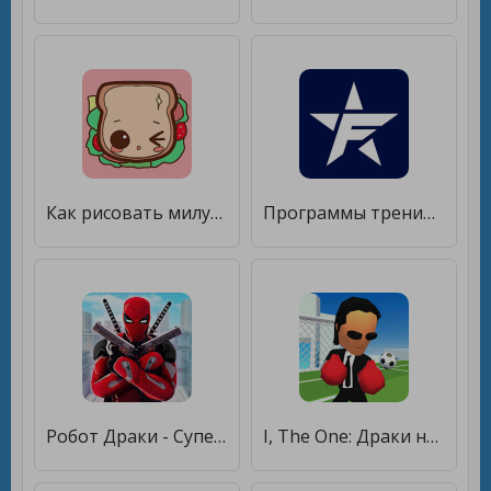
Как рисовать милую еду, напитки пошагово, уроки [Без рекламы]
Программы тренировок для зала от звёзд FitStars [Полная версия]
Робот Драки - Супергерои Драка [Много монет]
I, The One: Драки на Выживание [Мод меню]