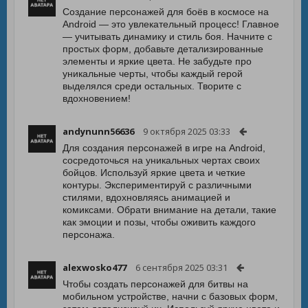
Создание персонажей для боёв в космосе на
Android — это увлекательный процесс! Главное
— учитывать динамику и стиль боя. Начните с
простых форм, добавьте детализированные
элементы и яркие цвета. Не забудьте про
уникальные черты, чтобы каждый герой
выделялся среди остальных. Творите с
вдохновением!
andynunn56636
9 октября 2025 03:33
Для создания персонажей в игре на Android,
сосредоточься на уникальных чертах своих
бойцов. Используй яркие цвета и четкие
контуры. Экспериментируй с различными
стилями, вдохновляясь анимацией и
комиксами. Обрати внимание на детали, такие
как эмоции и позы, чтобы оживить каждого
персонажа.
alexwosko477
6 сентября 2025 03:31
Чтобы создать персонажей для битвы на
мобильном устройстве, начни с базовых форм,