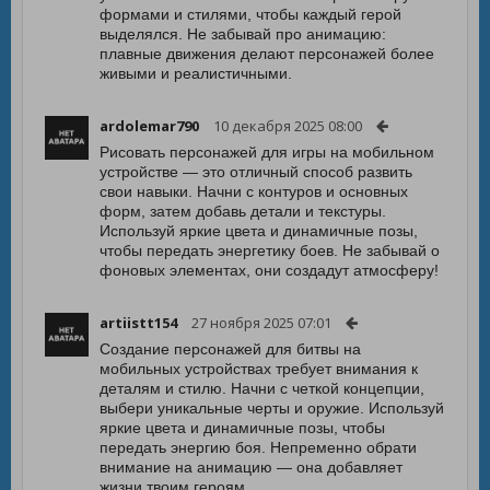
формами и стилями, чтобы каждый герой
выделялся. Не забывай про анимацию:
плавные движения делают персонажей более
живыми и реалистичными.
ardolemar790
10 декабря 2025 08:00
Рисовать персонажей для игры на мобильном
устройстве — это отличный способ развить
свои навыки. Начни с контуров и основных
форм, затем добавь детали и текстуры.
Используй яркие цвета и динамичные позы,
чтобы передать энергетику боев. Не забывай о
фоновых элементах, они создадут атмосферу!
artiistt154
27 ноября 2025 07:01
Создание персонажей для битвы на
мобильных устройствах требует внимания к
деталям и стилю. Начни с четкой концепции,
выбери уникальные черты и оружие. Используй
яркие цвета и динамичные позы, чтобы
передать энергию боя. Непременно обрати
внимание на анимацию — она добавляет
жизни твоим героям.