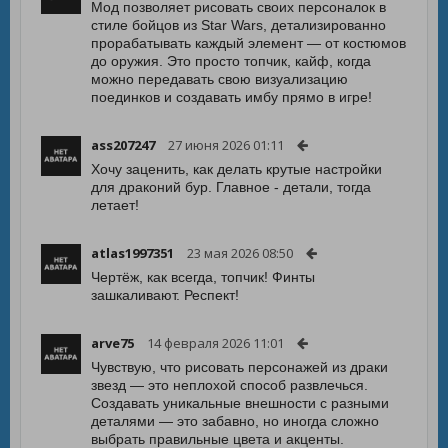
Мод позволяет рисовать своих персоналок в
стиле бойцов из Star Wars, детализированно
прорабатывать каждый элемент — от костюмов
до оружия. Это просто топчик, кайф, когда
можно передавать свою визуализацию
поединков и создавать имбу прямо в игре!
ass207247
27 июня 2026 01:11
Хочу заценить, как делать крутые настройки
для драконий бур. Главное - детали, тогда
летает!
atlas1997351
23 мая 2026 08:50
Чертёж, как всегда, топчик! Финты
зашкаливают. Респект!
arve75
14 февраля 2026 11:01
Чувствую, что рисовать персонажей из драки
звезд — это неплохой способ развлечься.
Создавать уникальные внешности с разными
деталями — это забавно, но иногда сложно
выбрать правильные цвета и акценты.