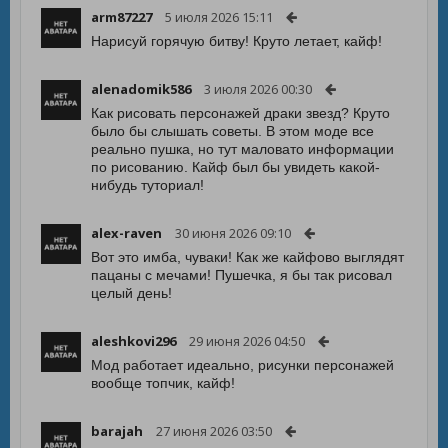
arm87227
5 июля 2026 15:11
Нарисуй горячую битву! Круто летает, кайф!
alenadomik586
3 июля 2026 00:30
Как рисовать персонажей драки звезд? Круто
было бы слышать советы. В этом моде все
реально пушка, но тут маловато информации
по рисованию. Кайф был бы увидеть какой-
нибудь туториал!
alex-raven
30 июня 2026 09:10
Вот это имба, чуваки! Как же кайфово выглядят
пацаны с мечами! Пушечка, я бы так рисовал
целый день!
aleshkovi296
29 июня 2026 04:50
Мод работает идеально, рисунки персонажей
вообще топчик, кайф!
barajah
27 июня 2026 03:50