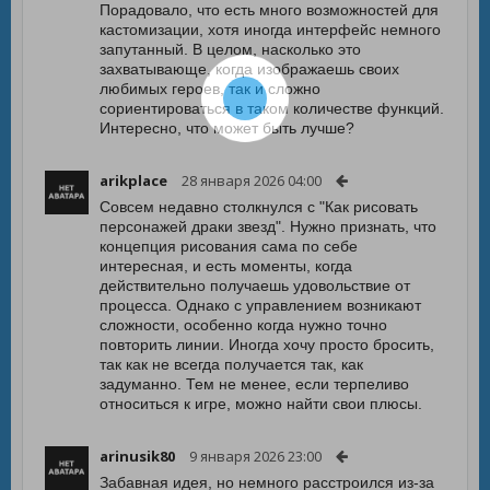
Порадовало, что есть много возможностей для
кастомизации, хотя иногда интерфейс немного
запутанный. В целом, насколько это
захватывающе, когда изображаешь своих
любимых героев, так и сложно
сориентироваться в таком количестве функций.
Интересно, что может быть лучше?
arikplace
28 января 2026 04:00
Совсем недавно столкнулся с "Как рисовать
персонажей драки звезд". Нужно признать, что
концепция рисования сама по себе
интересная, и есть моменты, когда
действительно получаешь удовольствие от
процесса. Однако с управлением возникают
сложности, особенно когда нужно точно
повторить линии. Иногда хочу просто бросить,
так как не всегда получается так, как
задуманно. Тем не менее, если терпеливо
относиться к игре, можно найти свои плюсы.
arinusik80
9 января 2026 23:00
Забавная идея, но немного расстроился из-за