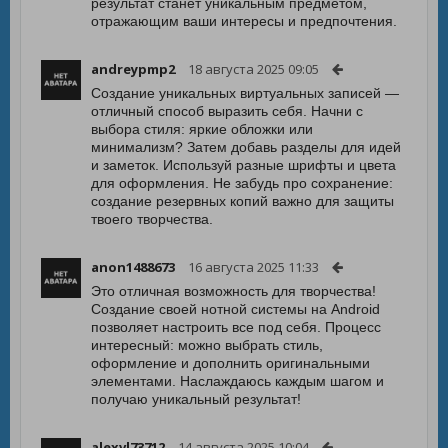
результат станет уникальным предметом,
отражающим ваши интересы и предпочтения.
andreypmp2
18 августа 2025 09:05
Создание уникальных виртуальных записей —
отличный способ выразить себя. Начни с
выбора стиля: яркие обложки или
минимализм? Затем добавь разделы для идей
и заметок. Используй разные шрифты и цвета
для оформления. Не забудь про сохранение:
создание резервных копий важно для защиты
твоего творчества.
anon1488673
16 августа 2025 11:33
Это отличная возможность для творчества!
Создание своей нотной системы на Android
позволяет настроить все под себя. Процесс
интересный: можно выбрать стиль,
оформление и дополнить оригинальными
элементами. Наслаждаюсь каждым шагом и
получаю уникальный результат!
alexvl73712
14 августа 2025 10:04