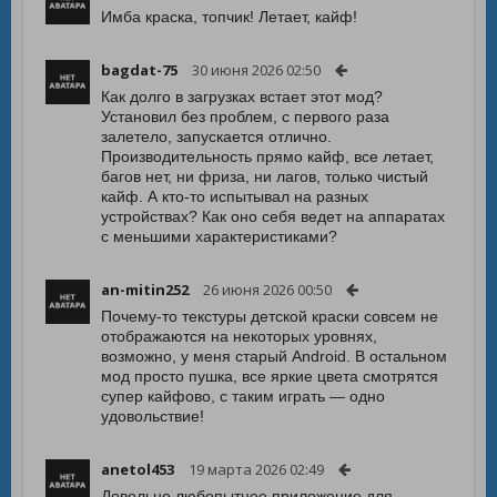
Имба краска, топчик! Летает, кайф!
bagdat-75
30 июня 2026 02:50
Как долго в загрузках встает этот мод?
Установил без проблем, с первого раза
залетело, запускается отлично.
Производительность прямо кайф, все летает,
багов нет, ни фриза, ни лагов, только чистый
кайф. А кто-то испытывал на разных
устройствах? Как оно себя ведет на аппаратах
с меньшими характеристиками?
an-mitin252
26 июня 2026 00:50
Почему-то текстуры детской краски совсем не
отображаются на некоторых уровнях,
возможно, у меня старый Android. В остальном
мод просто пушка, все яркие цвета смотрятся
супер кайфово, с таким играть — одно
удовольствие!
anetol453
19 марта 2026 02:49
Довольно любопытное приложение для