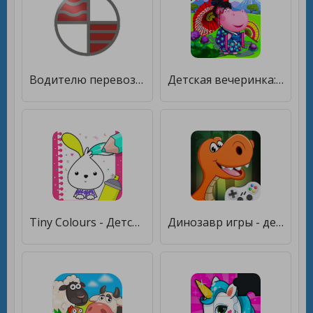
Водителю перевозчика НУТЭП [Unlocked]
Детская вечеринка: Готовь суши [Много монет]
Tiny Colours - Детская раскраска [Много монет]
Динозавр игры - детская игра [Бесплатные покупки]