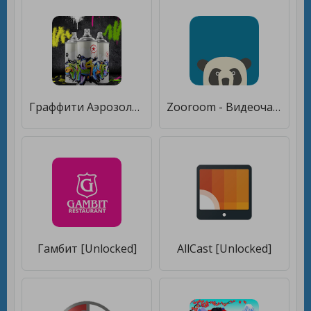
Граффити Аэрозольная - Краска Редактор [Полная версия]
Zooroom - Видеочат для друзей и семьи! [Unlocked]
Гамбит [Unlocked]
AllCast [Unlocked]