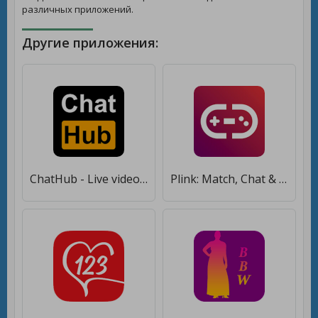
различных приложений.
Другие приложения:
ChatHub - Live video chat & Match & Meet me [Unlocked]
Plink: Match, Chat & Find Friends to Play with [Без рекламы]