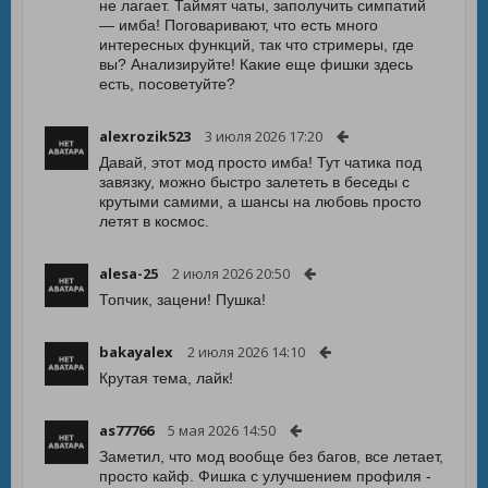
не лагает. Таймят чаты, заполучить симпатий
— имба! Поговаривают, что есть много
интересных функций, так что стримеры, где
вы? Анализируйте! Какие еще фишки здесь
есть, посоветуйте?
alexrozik523
3 июля 2026 17:20
Давай, этот мод просто имба! Тут чатика под
завязку, можно быстро залететь в беседы с
крутыми самими, а шансы на любовь просто
летят в космос.
alesa-25
2 июля 2026 20:50
Топчик, зацени! Пушка!
bakayalex
2 июля 2026 14:10
Крутая тема, лайк!
as77766
5 мая 2026 14:50
Заметил, что мод вообще без багов, все летает,
просто кайф. Фишка с улучшением профиля -