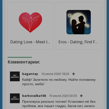
Dating Love - Meet love girls [Unlocked]
Eros - Dating, Find Friends and Meet New People [Unlocked]
Комментарии:
bagantay
16 июля 2026 18:20
Кайф! Залетело по-любому. Найти половинку
просто, имба!
barbovalka108
16 июля 2026 00:30
Приложуха реально топчик! Установил её без
проблем, все пашет гладко, багов нет, ничего