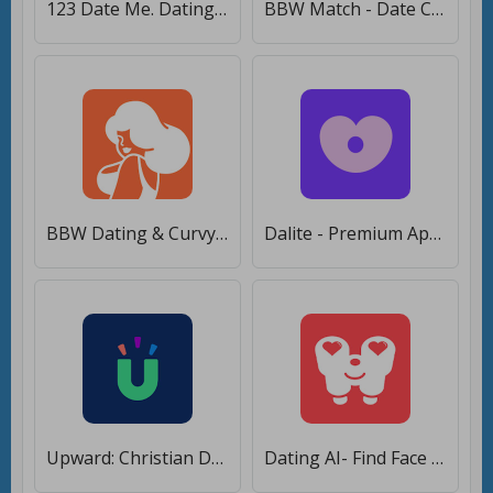
123 Date Me. Dating and Chat Online [Полная версия]
BBW Match - Date Curvy Singles [Premium]
BBW Dating & Curvy Hookup, match, chat - Pluser [Premium]
Dalite - Premium App to Date, Chat, & Meet People [Без рекламы]
Upward: Christian Dating - Meet Christian Singles [Полная версия]
Dating AI- Find Face Date Meet [Без рекламы]