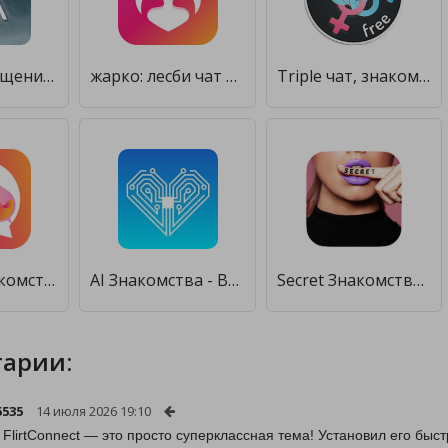
Аноним - общение, онлайн знакомства, анонимный чат [Premium]
жарко: лесби чат и свидания [Unlocked]
Triple чат, знакомства онлайн [Полная версия]
Firstep - знакомства, чат, свидания [Полная версия]
AI Знакомства - Встречи, Общайся, Флиртуй онлайн [Premium]
Secret Знакомства онлайн, чат [Unlocked]
арии:
5535
14 июля 2026 19:10
, FlirtConnect — это просто суперклассная тема! Установил его быст