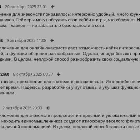
4
20 октября 2025 23:01
ение для знакомств понравилось: интерфейс удобный, много функ
дников. Геймеры могут обсудить свои хобби и игры, что сближает.
ым. Главное — не забывать о безопасности в сети.
68
9 октября 2025 11:08
иложение для онлайн-знакомств дает возможность найти интересн
й, а функции общения разнообразные. Однако, иногда бывают про
дники. В целом, неплохой способ разнообразить свою социальную 
72668
8 октября 2025 00:37
 говоря, приложение для знакомств разочаровало. Интерфейс не о
ет время. Надеюсь, разработчики учтут отзывы и улучшат функцио
венным.
2 октября 2025 23:33
иложение для знакомств предлагает интересный и увлекательный 
 находить единомышленников создают атмосферу веселого флирта.
ся личной информацией. В целом, неплохой способ завести новые 