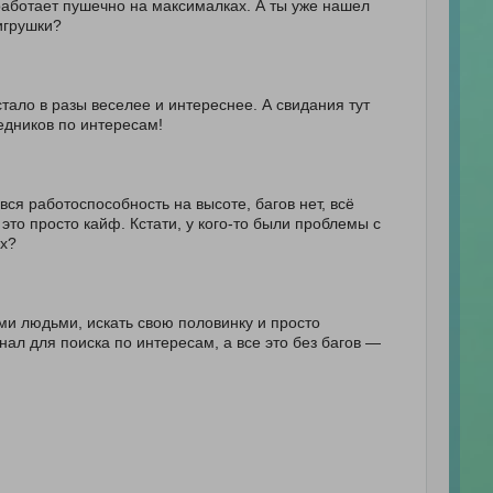
 работает пушечно на максималках. А ты уже нашел
 игрушки?
тало в разы веселее и интереснее. А свидания тут
едников по интересам!
вся работоспособность на высоте, багов нет, всё
 это просто кайф. Кстати, у кого-то были проблемы с
ах?
ыми людьми, искать свою половинку и просто
ал для поиска по интересам, а все это без багов —