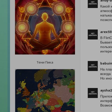
andy-
Какой 
атмосф
натыка
поэксп
arex55
В Flir
Бывает
пользо
интере
Тени Пика
babuin
На пла
всегда
Но ино
aysha2
Прилож
интерф
Возмож