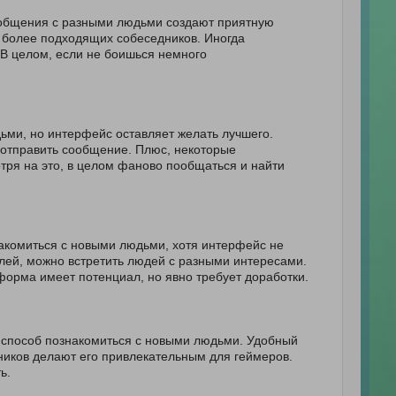
 общения с разными людьми создают приятную
ь более подходящих собеседников. Иногда
 В целом, если не боишься немного
дьми, но интерфейс оставляет желать лучшего.
ы отправить сообщение. Плюс, некоторые
отря на это, в целом фаново пообщаться и найти
накомиться с новыми людьми, хотя интерфейс не
лей, можно встретить людей с разными интересами.
тформа имеет потенциал, но явно требует доработки.
 способ познакомиться с новыми людьми. Удобный
ников делают его привлекательным для геймеров.
ь.