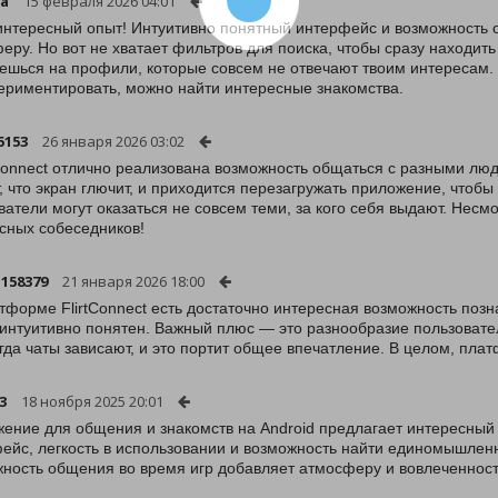
ba
15 февраля 2026 04:01
интересный опыт! Интуитивно понятный интерфейс и возможность
еру. Но вот не хватает фильтров для поиска, чтобы сразу находит
ешься на профили, которые совсем не отвечают твоим интересам.
ериментировать, можно найти интересные знакомства.
5153
26 января 2026 03:02
tConnect отлично реализована возможность общаться с разными лю
, что экран глючит, и приходится перезагружать приложение, чтоб
ватели могут оказаться не совсем теми, за кого себя выдают. Несм
сных собеседников!
158379
21 января 2026 18:00
тформе FlirtConnect есть достаточно интересная возможность поз
 интуитивно понятен. Важный плюс — это разнообразие пользовате
гда чаты зависают, и это портит общее впечатление. В целом, пла
3
18 ноября 2025 20:01
ение для общения и знакомств на Android предлагает интересный
ейс, легкость в использовании и возможность найти единомышлен
ность общения во время игр добавляет атмосферу и вовлеченност