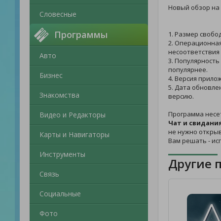
Новый обзор на
Словесные
Программы
1. Размер свобо
2. Операционная
несоответствия 
Авто
3. Популярность
популярнее.
Бизнес
4. Версия прило
5. Дата обновле
Знакомства
версию.
Программа несе
Видео и Редакторы
Чат и свидания
не нужно открыв
Карты и Навигаторы
Вам решать - и
Инструменты
Другие 
Связь
Социальные
Фото