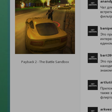
anand
Чат дл
встрет
фильтр
banip
Это пр
интере
едином
bart39
Это пр
Payback 2 - The Battle Sandbox
находи
знаком
artluti
Прилож
также 
флирта
arkves