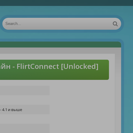
н - FlirtConnect [Unlocked]
- 4.1 и выше