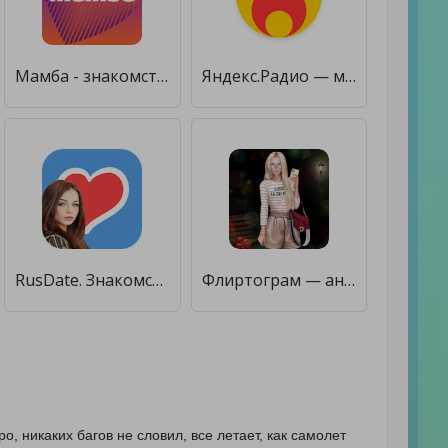
Мамба - знакомства, общение, чат онлайн [Unlocked]
Яндекс.Радио — музыка онлайн [Unlocked]
RusDate. Знакомства Чат Онлайн [Без рекламы]
Флиртограм — анонимные знакомства, онлайн чат [Без рекламы]
ро, никаких багов не словил, все летает, как самолет