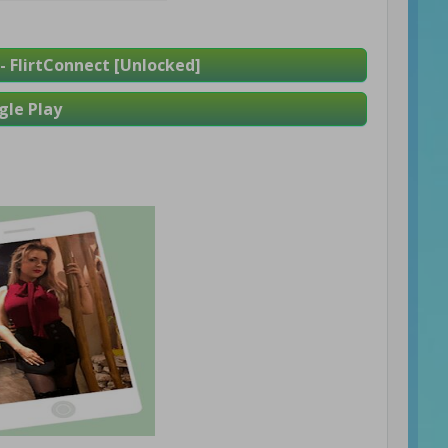
FlirtConnect [Unlocked]
le Play