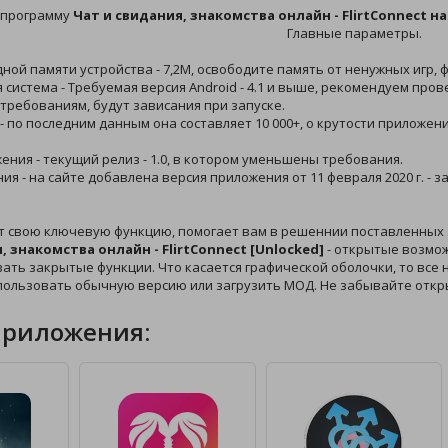
 программу
Чат и свидания, знакомства онлайн - FlirtConnect н
Главные параметры.
дной памяти устройства - 7,2M, освободите память от ненужных игр,
 система - Требуемая версия Android - 4.1 и выше, рекомендуем про
требованиям, будут зависания при запуске.
 - по последним данным она составляет 10 000+, о крутости приложен
жения - текущий релиз - 1.0, в котором уменьшены требования.
ния - на сайте добавлена версия приложения от 11 февраля 2020 г. - 
т свою ключевую функцию, помогает вам в решеннии поставленных 
, знакомства онлайн - FlirtConnect [Unlocked]
- открытые возмож
ать закрытые функции. Что касается графической оболочки, то все н
спользовать обычную версию или загрузить МОД. Не забывайте откр
приложения: