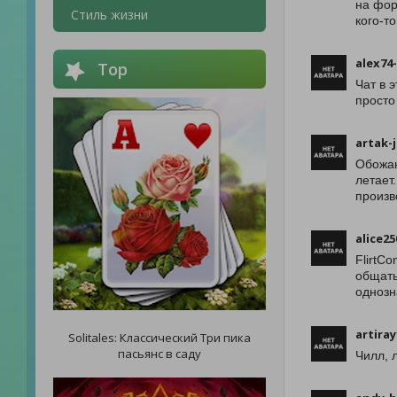
на фор
Стиль жизни
кого-т
alex74
Top
Чат в 
просто
artak-
Обожаю
летает
произв
alice25
FlirtC
общать
однозн
artiray
Solitales: Классический Три пика
пасьянс в саду
Чилл, 