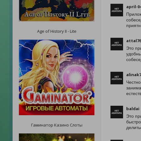
april-0
Прилож
собесе
приятн
Age of History II - Lite
attal7
Это пр
удобны
собесе
alinak
Честно
занима
естест
baldai
Это пр
быстро
Гаминатор Казино Слоты
делить