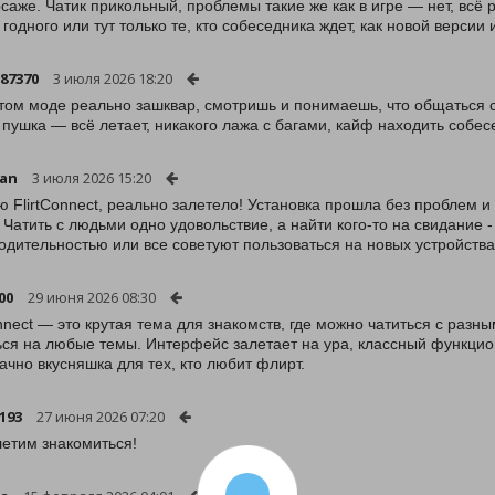
саже. Чатик прикольный, проблемы такие же как в игре — нет, всё
о годного или тут только те, кто собеседника ждет, как новой версии
-87370
3 июля 2026 18:20
этом моде реально зашквар, смотришь и понимаешь, что общаться с
 пушка — всё летает, никакого лажа с багами, кайф находить собес
jan
3 июля 2026 15:20
 FlirtConnect, реально залетело! Установка прошла без проблем и 
. Чатить с людьми одно удовольствие, а найти кого-то на свидание -
одительностью или все советуют пользоваться на новых устройств
00
29 июня 2026 08:30
onnect — это крутая тема для знакомств, где можно чатиться с разн
ся на любые темы. Интерфейс залетает на ура, классный функцион
ачно вкусняшка для тех, кто любит флирт.
193
27 июня 2026 07:20
летим знакомиться!