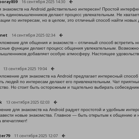
poray859
16 сентября 2025 14:30
я знакомств на Android действительно интересен! Простой интерф
ить единомышленников делают процесс увлекательным. Не хватает
ации по интересам, но в целом, это отличный способ найти новых 
enet
14 сентября 2025 02:34
иложение для общения и знакомств – отличный способ встретить 
сные функции делают процесс общения увлекательным. Возможнос
ышленников добавляет особую атмосферу. Настоящее удовольствие
13 сентября 2025 19:04
иложение для знакомств на Android предлагает интересный спосо
ть людей по интересам делают его привлекательным. Чат приятны
ство. Но стоит быть осторожным и тщательно выбирать собеседник
k
13 сентября 2025 02:03
ение для знакомств на Android радует простотой и удобным интер
завести новые знакомства. Главное — быть открытым к общению и 
 впечатляют!
ter79
11 сентября 2025 12:07