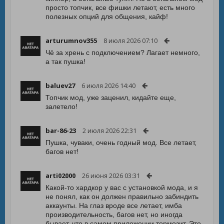
просто топчик, все фишки летают, есть много
полезных опций для общения, кайф!
arturumnov355
8 июля 2026 07:10
Чё за хрень с подключением? Лагает немного,
а так пушка!
baluev27
6 июля 2026 14:40
Топчик мод, уже заценил, кидайте еще,
залетело!
bar-86-23
2 июля 2026 22:31
Пушка, чуваки, очень годный мод. Все летает,
багов нет!
arti02000
26 июня 2026 03:31
Какой-то хардкор у вас с установкой мода, и я
не понял, как он должен правильно забиндить
аккаунты. На глаз вроде все летает, имба
производительность, багов нет, но иногда
бывает, что в самом приложении тормозит. Это