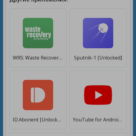
WRS: Waste Recovery Systems [Unlocked]
Sputnik-1 [Unlocked]
ID.Abonent [Unlocked]
YouTube for Android TV [Unlocked]