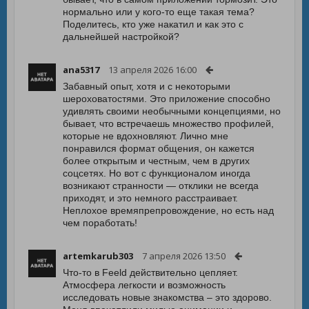
нормально или у кого-то еще такая тема?
Поделитесь, кто уже накатил и как это с
дальнейшей настройкой?
ana5317
13 апреля 2026 16:00
Забавный опыт, хотя и с некоторыми
шероховатостями. Это приложение способно
удивлять своими необычными концепциями, но
бывает, что встречаешь множество профилей,
которые не вдохновляют. Лично мне
понравился формат общения, он кажется
более открытым и честным, чем в других
соцсетях. Но вот с функционалом иногда
возникают странности — отклики не всегда
приходят, и это немного расстраивает.
Неплохое времяпрепровождение, но есть над
чем поработать!
artemkarub303
7 апреля 2026 13:50
Что-то в Feeld действительно цепляет.
Атмосфера легкости и возможность
исследовать новые знакомства – это здорово.