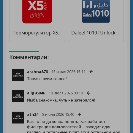
Терморегулятор X5 Daewoo Enertec [Unlocked]
Daleel 1010 [Unlocked]
Комментарии:
arahna876
13 июля 2026 15:11
Топчик, всем зашло!
alig95946
10 июля 2026 00:10
Имба знакомка, чуть не затерялся!
ath24
8 июля 2026 15:40
Как-то не до конца понять, как работает
фильтрация пользователей – заходит один
киллер, а остальные тупят. Но в остальном мод