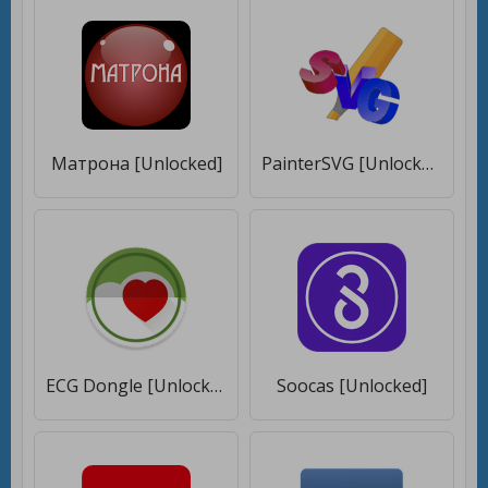
Матрона [Unlocked]
PainterSVG [Unlocked]
ECG Dongle [Unlocked]
Soocas [Unlocked]