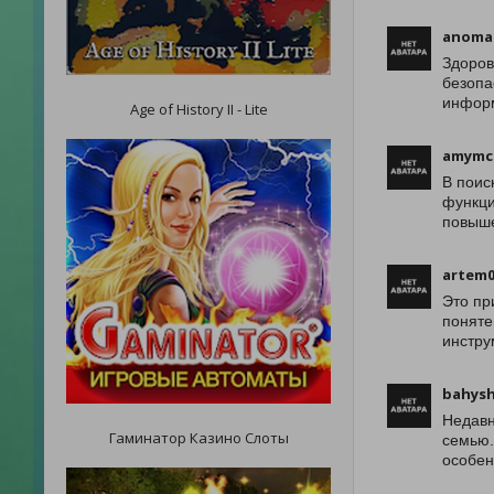
anoma
Здоров
безопа
информ
Age of History II - Lite
amymc
В поис
функци
повыше
artem
Это пр
поняте
инстру
bahysh
Недавн
Гаминатор Казино Слоты
семью.
особен