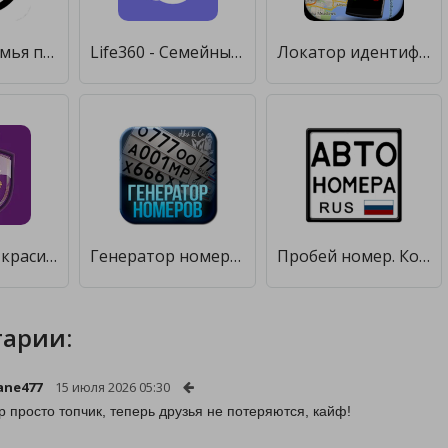
Локатор: Семья под присмотром [Полная версия]
Life360 - Семейный локатор, GPS трекер [Без рекламы]
Локатор идентификатора вызывающего абонента [Unlocked]
Store! - Мир красивых номеров в твоем кармане [Полная версия]
Генератор номеров [Premium]
Пробей номер. Коды гос. номеров автомобилей. [Premium]
арии:
ane477
15 июля 2026 05:30
р просто топчик, теперь друзья не потеряются, кайф!