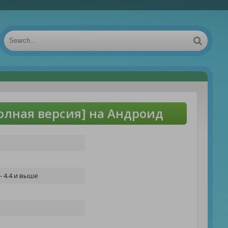
олная версия] на Андроид
- 4.4 и выше