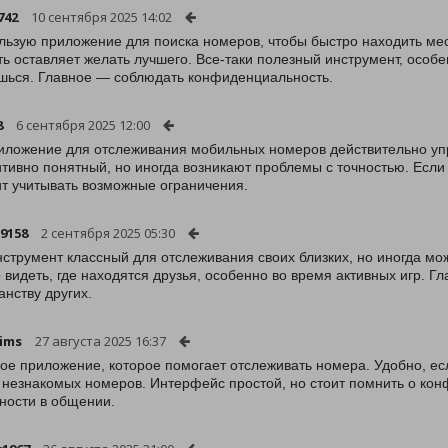
742
10 сентября 2025 14:02
льзую приложение для поиска номеров, чтобы быстро находить ме
ть оставляет желать лучшего. Все-таки полезный инструмент, особен
ься. Главное — соблюдать конфиденциальность.
8
6 сентября 2025 12:00
иложение для отслеживания мобильных номеров действительно упр
итивно понятный, но иногда возникают проблемы с точностью. Если 
ит учитывать возможные ограничения.
19158
2 сентября 2025 05:30
нструмент классный для отслеживания своих близких, но иногда м
 видеть, где находятся друзья, особенно во время активных игр. Г
анству других.
ims
27 августа 2025 16:37
ое приложение, которое помогает отслеживать номера. Удобно, есл
 незнакомых номеров. Интерфейс простой, но стоит помнить о ко
ности в общении.