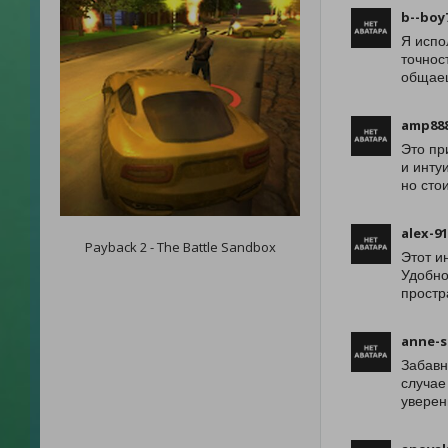
b--boy
Я испо
точнос
общаеш
amp88
Это пр
и инту
но сто
alex-9
Payback 2 - The Battle Sandbox
Этот и
Удобно
простр
anne-s
Забавн
случае
уверен