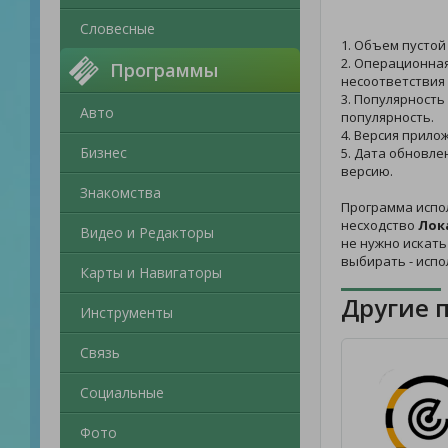
Словесные
1. Объем пустой
2. Операционная
Программы
несоответствия 
3. Популярность
Авто
популярность.
4. Версия прилож
Бизнес
5. Дата обновле
версию.
Знакомства
Программа испо
несходство
Лок
Видео и Редакторы
не нужно искать
выбирать - исп
Карты и Навигаторы
Другие 
Инструменты
Связь
Социальные
Фото