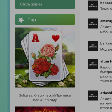
babaa
Стиль жизни
Тема о
Top
amsvu
Локато
работа
bartra
Мод ре
altair1
Как-то
быстро
разоча
таких 
atlash
Solitales: Классический Три пика
Локато
пасьянс в саду
наткну
итоге 