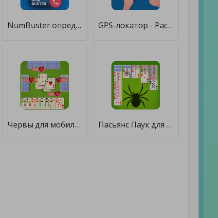
NumBuster определитель номеров [Unlocked]
GPS-локатор - Расположение местоположения [Полная версия]
Червы для мобильных [Бесплатные покупки]
Пасьянс Паук для мобильных [Бесплатные покупки]