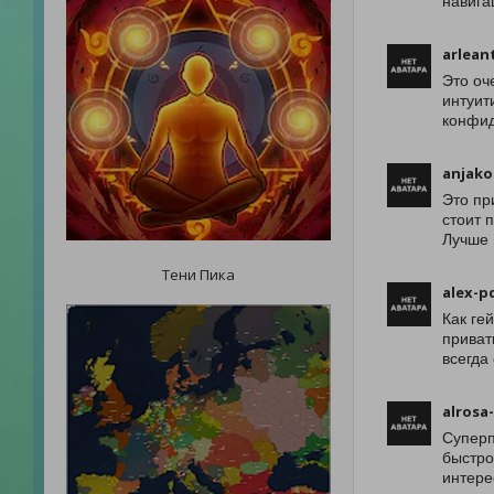
навига
arlean
Это оч
интуит
конфид
anjako
Это пр
стоит 
Лучше 
Тени Пика
alex-p
Как ге
приват
всегда
alrosa
Суперп
быстро
интере