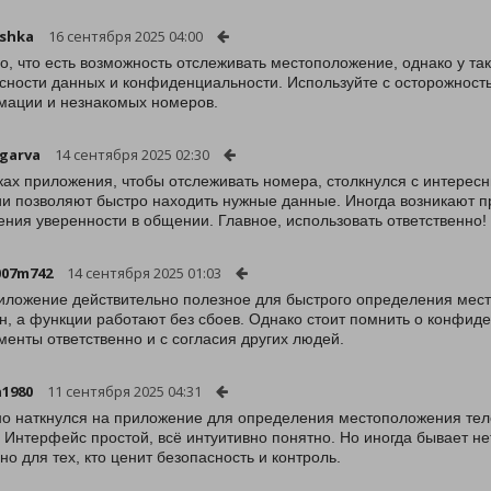
shka
16 сентября 2025 04:00
о, что есть возможность отслеживать местоположение, однако у та
сности данных и конфиденциальности. Используйте с осторожность
ации и незнакомых номеров.
garva
14 сентября 2025 02:30
ках приложения, чтобы отслеживать номера, столкнулся с интерес
и позволяют быстро находить нужные данные. Иногда возникают пр
ния уверенности в общении. Главное, использовать ответственно!
007m742
14 сентября 2025 01:03
иложение действительно полезное для быстрого определения мес
н, а функции работают без сбоев. Однако стоит помнить о конфид
менты ответственно и с согласия других людей.
1980
11 сентября 2025 04:31
о наткнулся на приложение для определения местоположения теле
 Интерфейс простой, всё интуитивно понятно. Но иногда бывает н
но для тех, кто ценит безопасность и контроль.