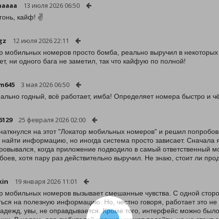
aaaaa
13 июля 2026 06:50
гонь, кайф! ✌️
gz
12 июля 2026 22:11
р мобильных номеров просто бомба, реально выручил в некоторых
ет, ни одного бага не заметил, так что кайфую по полной!
m645
3 мая 2026 06:50
ально годный, всё работает, имба! Определяет номера быстро и чё
6129
25 февраля 2026 02:00
 наткнулся на этот "Локатор мобильных номеров" и решил попробо
 найти информацию, но иногда система просто зависает. Сначала я
ровывался, когда приложение подводило в самый ответственный мо
сбоев, хотя пару раз действительно выручил. Не знаю, стоит ли про
kin
19 января 2026 11:01
р мобильных номеров вызывает смешанные чувства. С одной сторо
ться на полезную информацию. Но, честно говоря, работает это не в
надежд, увы, не оправдывается. Кроме того, интерфейс можно был