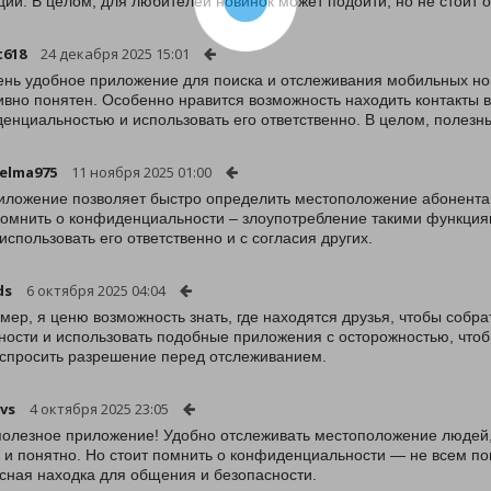
ции. В целом, для любителей новинок может подойти, но не стоит о
t618
24 декабря 2025 15:01
ень удобное приложение для поиска и отслеживания мобильных но
ивно понятен. Особенно нравится возможность находить контакты 
енциальностью и использовать его ответственно. В целом, полезн
elma975
11 ноября 2025 01:00
иложение позволяет быстро определить местоположение абонента, 
помнить о конфиденциальности – злоупотребление такими функция
использовать его ответственно и с согласия других.
ds
6 октября 2025 04:04
ймер, я ценю возможность знать, где находятся друзья, чтобы собра
ности и использовать подобные приложения с осторожностью, что
 спросить разрешение перед отслеживанием.
-vs
4 октября 2025 23:05
олезное приложение! Удобно отслеживать местоположение людей, 
 и понятно. Но стоит помнить о конфиденциальности — не всем пон
сная находка для общения и безопасности.