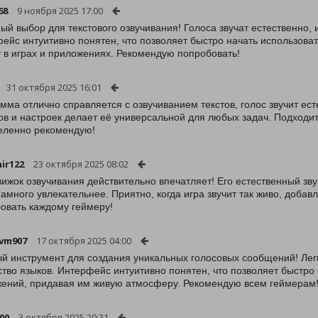
68
9 ноября 2025 17:00
ый выбор для текстового озвучивания! Голоса звучат естественно, 
ейс интуитивно понятен, что позволяет быстро начать использова
у в играх и приложениях. Рекомендую попробовать!
31 октября 2025 16:01
мма отлично справляется с озвучиванием текстов, голос звучит ес
ов и настроек делает её универсальной для любых задач. Подходит 
еленно рекомендую!
ir122
23 октября 2025 08:02
вижок озвучивания действительно впечатляет! Его естественный зву
намного увлекательнее. Приятно, когда игра звучит так живо, доб
овать каждому геймеру!
vm907
17 октября 2025 04:00
 инструмент для создания уникальных голосовых сообщений! Легк
тво языков. Интерфейс интуитивно понятен, что позволяет быстро
ений, придавая им живую атмосферу. Рекомендую всем геймерам
00
3 октября 2025 20:31