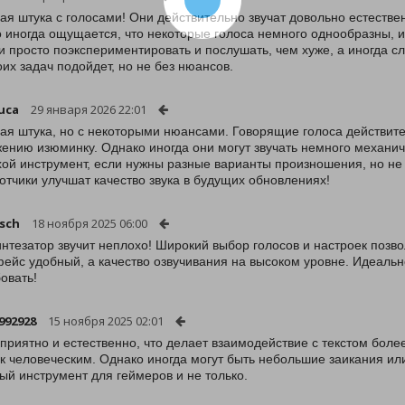
ая штука с голосами! Они действительно звучат довольно естестве
 иногда ощущается, что некоторые голоса немного однообразны, и
и просто поэкспериментировать и послушать, чем хуже, а иногда 
оих задач подойдет, но не без нюансов.
luca
29 января 2026 22:01
ая штука, но с некоторыми нюансами. Говорящие голоса действите
ению изюминку. Однако иногда они могут звучать немного механиче
ой инструмент, если нужны разные варианты произношения, но не
отчики улучшат качество звука в будущих обновлениях!
sch
18 ноября 2025 06:00
интезатор звучит неплохо! Широкий выбор голосов и настроек позв
ейс удобный, а качество озвучивания на высоком уровне. Идеально
овать!
992928
15 ноября 2025 02:01
 приятно и естественно, что делает взаимодействие с текстом бол
 к человеческим. Однако иногда могут быть небольшие заикания ил
ый инструмент для геймеров и не только.