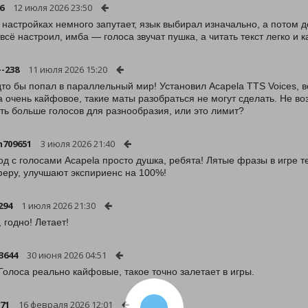
6
12 июля 2026 23:50
в настройках немного запутает, язык выбирал изначально, а потом д
 всё настроил, имба — голоса звучат пушка, а читать текст легко и 
--238
11 июля 2026 15:20
дто бы попал в параллельный мир! Установил Acapela TTS Voices, вс
а очень кайфовое, такие маты разобраться не могут сделать. Не воз
ть больше голосов для разнообразия, или это лимит?
709651
3 июля 2026 21:40
од с голосами Acapela просто душка, ребята! Лятые фразы в игре т
еру, улучшают экспириенс на 100%!
294
1 июля 2026 21:30
 годно! Летает!
3644
30 июня 2026 04:51
Голоса реально кайфовые, такое точно залетает в игры.
71
16 февраля 2026 12:01