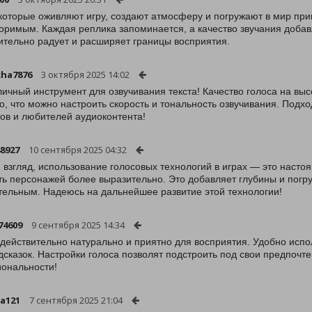
 которые оживляют игру, создают атмосферу и погружают в мир пр
оримым. Каждая реплика запоминается, а качество звучания доба
ительно радует и расширяет границы восприятия.
ha7876
3 октября 2025 14:02
личный инструмент для озвучивания текста! Качество голоса на вы
о, что можно настроить скорость и тональность озвучивания. Подхо
ов и любителей аудиоконтента!
8927
10 сентября 2025 04:32
 взгляд, использование голосовых технологий в играх — это насто
ь персонажей более выразительно. Это добавляет глубины и погру
тельным. Надеюсь на дальнейшее развитие этой технологии!
74609
9 сентября 2025 14:34
 действительно натурально и приятно для восприятия. Удобно испо
дсказок. Настройки голоса позволят подстроить под свои предпочте
ональности!
na121
7 сентября 2025 21:04