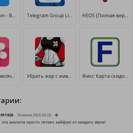
Membersgram - Boost Channel and group members [Полная версия]
Telegram Group Links App [Полная версия]
HEOS [Полная версия]
Календарь месячных - овуляция и беременность [Полная версия]
Убрать жир с живота за 30 дней [Полная версия]
Фикс: Карта скидок [Полная версия]
арии:
e911928
16 июля 2026 03:20
, эта акапела просто летает, кайфую от каждого звука!