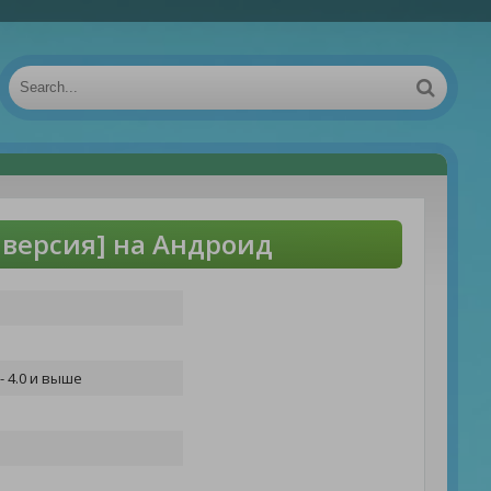
я версия] на Андроид
- 4.0 и выше