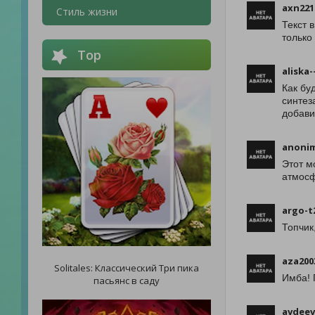
axn221
Стиль жизни
Текст 
только
Top
aliska-
Как бу
синтез
добави
anonim
Этот м
атмосф
argo-t
Топчик,
aza200
Solitales: Классический Три пика
Имба! 
пасьянс в саду
avdeev