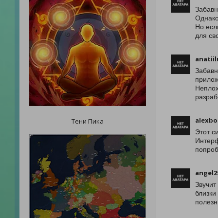
Забавн
Однако
Но есл
для св
anatii
Забавн
прилож
Неплох
разраб
alexbo
Тени Пика
Этот с
Интерф
попроб
angel2
Звучит
близки
полезн