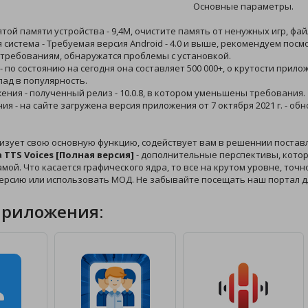
Основные параметры.
ятой памяти устройства - 9,4M, очистите память от ненужных игр, фа
 система - Требуемая версия Android - 4.0 и выше, рекомендуем пос
 требованиям, обнаружатся проблемы с установкой.
 - по состоянию на сегодня она составляет 500 000+, о крутости при
лад в популярность.
жения - полученный релиз - 10.0.8, в котором уменьшены требования.
ния - на сайте загружена версия приложения от 7 октября 2021 г. - 
изует свою основную функцию, содействует вам в решеннии постав
a TTS Voices [Полная версия]
- дополнительные перспективы, котор
амой. Что касается графического ядра, то все на крутом уровне, точн
ерсию или использовать МОД. Не забывайте посещать наш портал д
приложения: