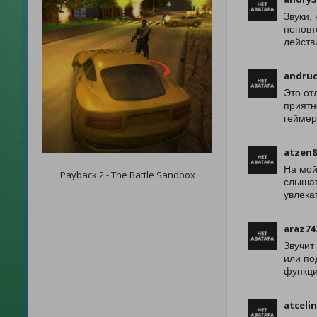
Звуки,
неповт
действ
andruc
Это от
приятн
геймер
atzen8
На мой
Payback 2 - The Battle Sandbox
слышат
увлека
araz74
Звучит
или по
функци
atceli