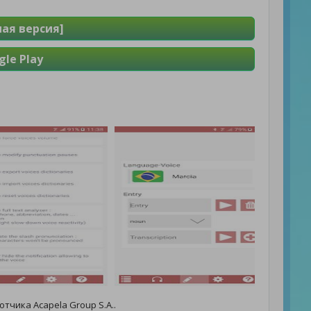
ная версия]
le Play
тчика Acapela Group S.A..