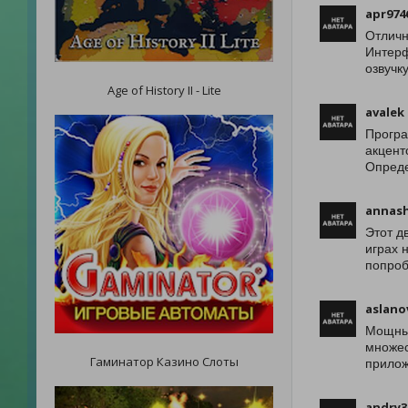
apr974
Отличн
Интерф
озвучк
Age of History II - Lite
avalek
Програ
акцент
Опред
annash
Этот д
играх 
попроб
aslano
Мощный
множес
Гаминатор Казино Слоты
прилож
andry3