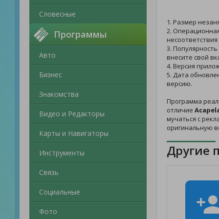
Словесные
1. Размер незан
2. Операционная
Программы
несоответствия
3. Популярность
Авто
внесите свой вк
4. Версия прило
Бизнес
5. Дата обновле
версию.
Знакомства
Программа реал
отличие
Acapel
Видео и Редакторы
мучаться с рекл
оригинальную в
Карты и Навигаторы
Другие 
Инструменты
Связь
Социальные
Фото