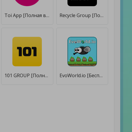
Toi App [Полная версия]
Recycle Group [Полная версия]
101 GROUP [Полная версия]
EvoWorld.io [Бесплатные покупки]