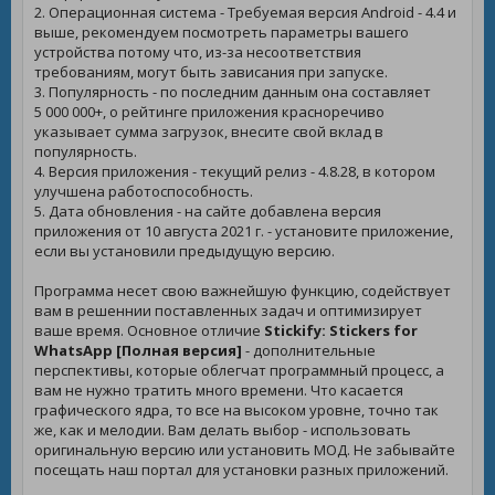
2. Операционная система - Требуемая версия Android - 4.4 и
выше, рекомендуем посмотреть параметры вашего
устройства потому что, из-за несоответствия
требованиям, могут быть зависания при запуске.
3. Популярность - по последним данным она составляет
5 000 000+, о рейтинге приложения красноречиво
указывает сумма загрузок, внесите свой вклад в
популярность.
4. Версия приложения - текущий релиз - 4.8.28, в котором
улучшена работоспособность.
5. Дата обновления - на сайте добавлена версия
приложения от 10 августа 2021 г. - установите приложение,
если вы установили предыдущую версию.
Программа несет свою важнейшую функцию, содействует
вам в решеннии поставленных задач и оптимизирует
ваше время. Основное отличие
Stickify: Stickers for
WhatsApp [Полная версия]
- дополнительные
перспективы, которые облегчат программный процесс, а
вам не нужно тратить много времени. Что касается
графического ядра, то все на высоком уровне, точно так
же, как и мелодии. Вам делать выбор - использовать
оригинальную версию или установить МОД. Не забывайте
посещать наш портал для установки разных приложений.