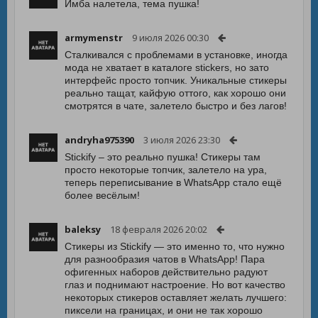
Имба налетела, тема пушка!
armymenstr
9 июля 2026 00:30
Сталкивался с проблемами в установке, иногда
мода не хватает в каталоге stickers, но зато
интерфейс просто топчик. Уникальные стикеры
реально тащат, кайфую оттого, как хорошо они
смотрятся в чате, залетело быстро и без лагов!
andryha975390
3 июля 2026 23:30
Stickify – это реально пушка! Стикеры там
просто некоторые топчик, залетело на ура,
теперь переписывание в WhatsApp стало ещё
более весёлым!
baleksy
18 февраля 2026 20:02
Стикеры из Stickify — это именно то, что нужно
для разнообразия чатов в WhatsApp! Пара
офигенных наборов действительно радуют
глаз и поднимают настроение. Но вот качество
некоторых стикеров оставляет желать лучшего:
пиксели на границах, и они не так хорошо