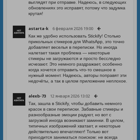
выглядят при отправке. Надеюсь, в следующих
обновлениях это исправят, потому что задумка
крутая!
astarta-k
6 февраля 2026 19:00
Как же удобно использовать Stickify! Столько
прикольных стикеров для WhatsApp, это точно
добавляет веселья в переписки. Но иногда
налетает такая проблема — некоторые
стикеры не загружаются и просто бесследно
исчезают. Это немного раздражает, особенно
когда хочется отправить что-то смешное в
нужный момент. Надеюсь, авторы поправят эти
недочёты, а так в целом приложение неплохое.
alexb-73
12 января 2026 13:02
Так, зашла в Stickify, чтобы добавить немного
красок в свои переписки. Забавные стикеры и
разнообразные эмоции радуют, но вот с
загрузкой иногда возникают заминки. В целом,
типичных изображений хватает, и некоторые
действительно впечатляют! Только вот
приходится заниматься поиском: не всегда