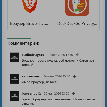
Браузер Brave: быстрый и конфиденциальный браузер [Premium]
DuckDuckGo Privacy Browser [Premium]
Комментарии:
audiodrugs10
1 июля 2026 17:30
Браузер просто пушка, всё летает и багов нет,
топчик!
azureusnez
6 июня 2026 15:50
Имба браузер, летает!
bargenov12
20 мая 2026 23:50
Браво, браузер реально летает! Никаких лагов,
отвал));