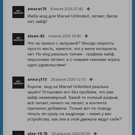
amarat75
8 июля 2026 07:40
Имба мод для Marvel Unlimited, летает, багов
нет, кайф!
alxan-82
4 июля 2026 16:40
Что за прикол с загрузкой? Иногда скорость
просто жесть, кажется, что у меня интернета
нет. Но мод реально топчик - графика кайф,
персонажи летают, а с новыми скинами играть
одно удовольствие!
anna-j115
28 июня 2026 12:10
Короче, мод на Marvel Unlimited реально
зашёл! Установил его без проблем, что уже
кайф неимоверный. Какой-то полный разрыв,
всё летает, ничего не лагает, а контента
прилично добавили. Только вот по поводу
тянуть ли сразу на андроиде – какие у вас
устройства, как они в этой движухе ведут себя?
alex-19-70
28 апреля 2026 05:50