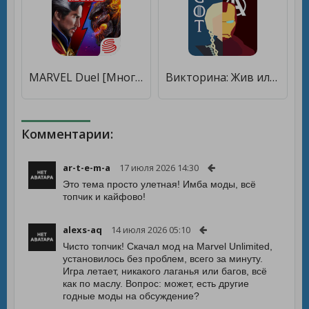
MARVEL Duel [Много денег]
Викторина: Жив или Мертв? Marvel Игра Престолов [Много денег]
Комментарии:
ar-t-e-m-a
17 июля 2026 14:30
Это тема просто улетная! Имба моды, всё
топчик и кайфово!
alexs-aq
14 июля 2026 05:10
Чисто топчик! Скачал мод на Marvel Unlimited,
установилось без проблем, всего за минуту.
Игра летает, никакого лаганья или багов, всё
как по маслу. Вопрос: может, есть другие
годные моды на обсуждение?