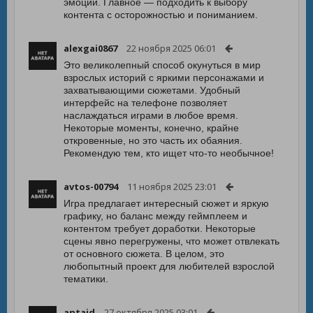
эмоции. Главное — подходить к выбору
контента с осторожностью и пониманием.
alexgai0867
22 ноября 2025 06:01
Это великолепный способ окунуться в мир
взрослых историй с яркими персонажами и
захватывающими сюжетами. Удобный
интерфейс на телефоне позволяет
наслаждаться играми в любое время.
Некоторые моменты, конечно, крайне
откровенные, но это часть их обаяния.
Рекомендую тем, кто ищет что-то необычное!
avtos-00794
11 ноября 2025 23:01
Игра предлагает интересный сюжет и яркую
графику, но баланс между геймплеем и
контентом требует доработки. Некоторые
сцены явно перегружены, что может отвлекать
от основного сюжета. В целом, это
любопытный проект для любителей взрослой
тематики.
antaid
27 октября 2025 03:01