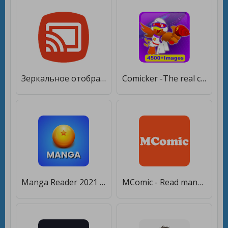
Зеркальное отображение экрана [Premium]
Comicker -The real comic maker [Premium]
Manga Reader 2021 [Полная версия]
MComic - Read manga free [Полная версия]