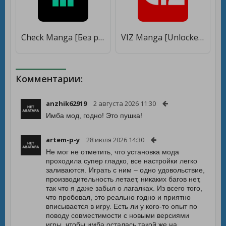
Check Manga [Без рекламы]
VIZ Manga [Unlocked]
Комментарии:
anzhik62919
2 августа 2026 11:30
Имба мод, годно! Это пушка!
artem-p-y
28 июля 2026 14:30
Не мог не отметить, что установка мода
проходила супер гладко, все настройки легко
заливаются. Играть с ним – одно удовольствие,
производительность летает, никаких багов нет,
так что я даже забыл о лагалках. Из всего того,
что пробовал, это реально годно и приятно
вписывается в игру. Есть ли у кого-то опыт по
поводу совместимости с новыми версиями
игры, чтобы имба осталась такой же на