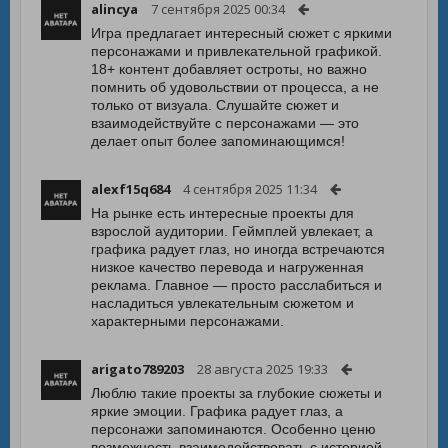
alincya
7 сентября 2025 00:34
Игра предлагает интересный сюжет с яркими
персонажами и привлекательной графикой.
18+ контент добавляет остроты, но важно
помнить об удовольствии от процесса, а не
только от визуала. Слушайте сюжет и
взаимодействуйте с персонажами — это
делает опыт более запоминающимся!
alexf15q684
4 сентября 2025 11:34
На рынке есть интересные проекты для
взрослой аудитории. Геймплей увлекает, а
графика радует глаз, но иногда встречаются
низкое качество перевода и нагруженная
реклама. Главное — просто расслабиться и
насладиться увлекательным сюжетом и
характерными персонажами.
arigato789203
28 августа 2025 19:33
Люблю такие проекты за глубокие сюжеты и
яркие эмоции. Графика радует глаз, а
персонажи запоминаются. Особенно ценю
возможность взаимодействовать с историей,