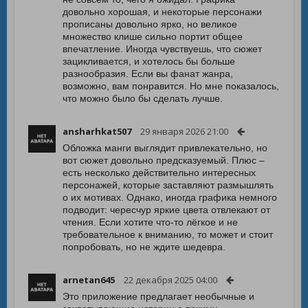
довольно хорошая, и некоторые персонажи
прописаны довольно ярко, но великое
множество клише сильно портит общее
впечатление. Иногда чувствуешь, что сюжет
зацикливается, и хотелось бы больше
разнообразия. Если вы фанат жанра,
возможно, вам понравится. Но мне показалось,
что можно было бы сделать лучше.
ansharhkat507
29 января 2026 21:00
Обложка манги выглядит привлекательно, но
вот сюжет довольно предсказуемый. Плюс –
есть несколько действительно интересных
персонажей, которые заставляют размышлять
о их мотивах. Однако, иногда графика немного
подводит: чересчур яркие цвета отвлекают от
чтения. Если хотите что-то лёгкое и не
требовательное к вниманию, то может и стоит
попробовать, но не ждите шедевра.
arnetan645
22 декабря 2025 04:00
Это приложение предлагает необычные и