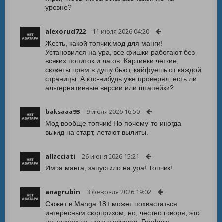
уровне?
alexorud722
11 июля 2026 04:20
Жесть, какой топчик мод для манги!
Установился на ура, все фишки работают без
всяких попиток и лагов. Картинки четкие,
сюжеты прям в душу бьют, кайфуешь от каждой
страницы. А кто-нибудь уже проверял, есть ли
альтернативные версии или штапейки?
baksaaa93
9 июля 2026 16:50
Мод вообще топчик! Но почему-то иногда
выкид на старт, летают вылиты.
allacciati
26 июня 2026 15:21
Имба манга, запустило на ура! Топчик!
anagrubin
3 февраля 2026 19:02
Сюжет в Manga 18+ может похвастаться
интересным сюрпризом, но, честно говоря, это
не совсем то, чего я ожидал. Графика