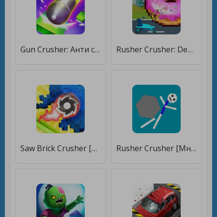
Gun Crusher: Aнти стресс игра [Много монет]
Rusher Crusher: Demolition! [Мод меню]
Saw Brick Crusher [Бесплатные покупки]
Rusher Crusher [Много монет]