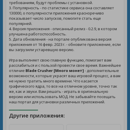
требованиям, будут проблемы с установкой.
3. Популярность - по статистике сервиса она составляет
130000, о популярности приложения красноречиво
показывает число запусков, помогите стать еще
популярней.
4. Версия приложения - описанный релиз - 0.2.9, в котором
улучшена работоспособность.
5. Дата обновления - на портале опубликована версия
приложения от 16 февр. 2023 г. - обновите приложение, если
вы загрузили устаревшую версию.
Игра выполняет свою главную функцию, помогает вам
расслабиться и с пользой провести свое время. Важнейшее
отличие
Blade Crusher [Много монет]
- дополнительные
возможности, которые украсят ваш игровой процесс, а вам
не нужно тратить много времени. Что касается
графического ядра, то все на отличном уровне, точно так
же, как и звуки. Вам решать - играть в оригинальную
версию или использовать МОД. Не забывайте посещать
наш портал для установки различных приложений.
Другие приложения: