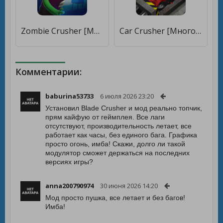
Zombie Crusher [Мод меню]
Car Crusher [Много монет]
Комментарии:
baburina53733
6 июля 2026 23:20
Установил Blade Crusher и мод реально топчик,
прям кайфую от геймплея. Все лаги
отсутствуют, производительность летает, все
работает как часы, без единого бага. Графика
просто огонь, имба! Скажи, долго ли такой
модулятор сможет держаться на последних
версиях игры?
anna200790974
30 июня 2026 14:20
Мод просто пушка, все летает и без багов!
Имба!