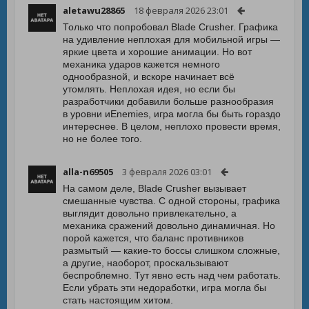
aletawu28865
18 февраля 2026 23:01
Только что попробовал Blade Crusher. Графика
на удивление неплохая для мобильной игры —
яркие цвета и хорошие анимации. Но вот
механика ударов кажется немного
однообразной, и вскоре начинает всё
утомлять. Неплохая идея, но если бы
разработчики добавили больше разнообразия
в уровни иEnemies, игра могла бы быть гораздо
интереснее. В целом, неплохо провести время,
но не более того.
alla-n69505
3 февраля 2026 03:01
На самом деле, Blade Crusher вызывает
смешанные чувства. С одной стороны, графика
выглядит довольно привлекательно, а
механика сражений довольно динамичная. Но
порой кажется, что баланс противников
размытый — какие-то боссы слишком сложные,
а другие, наоборот, проскальзывают
беспроблемно. Тут явно есть над чем работать.
Если убрать эти недоработки, игра могла бы
стать настоящим хитом.