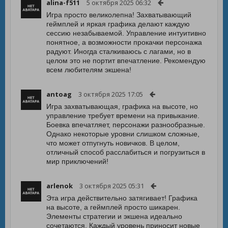
alina-f511
5 октября 2025 06:32
Игра просто великолепна! Захватывающий
геймплей и яркая графика делают каждую
сессию незабываемой. Управление интуитивно
понятное, а возможности прокачки персонажа
радуют. Иногда сталкиваюсь с лагами, но в
целом это не портит впечатление. Рекомендую
всем любителям экшена!
antoag
3 октября 2025 17:05
Игра захватывающая, графика на высоте, но
управление требует времени на привыкание.
Боевка впечатляет, персонажи разнообразные.
Однако некоторые уровни слишком сложные,
что может отпугнуть новичков. В целом,
отличный способ расслабиться и погрузиться в
мир приключений!
arlenok
3 октября 2025 05:31
Эта игра действительно затягивает! Графика
на высоте, а геймплей просто шикарен.
Элементы стратегии и экшена идеально
сочетаются. Каждый уровень приносит новые