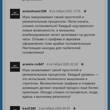
anmolnasir538
8 октября 2025 17:35
Игра завораживает своей простотой и
увлекательным процессом. Легко начать,
сложно остановиться! Каждый ход приносит
новые возможности, а механика
комбинирования чисел затягивает на долгие
часы. Отзывы о графике и звуковом
оформлении тоже крайне положительные.
Настоящая находка для любителей
головоломок!
aramis-ru847
4 октября 2025 02:30
Игра захватывает своей простотой и
увлекательным процессом. Каждый уровень —
это испытание логического мышления и
стратегии. Великолепная графика и плавная
анимация делают игровой процесс ещё более
приятным. Иногда сложно остановиться, когда
идёшь к высокому результату!
bad1583
3 октября 2025 03:35