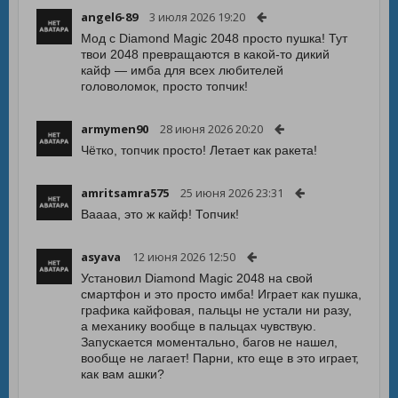
angel6-89
3 июля 2026 19:20
Мод с Diamond Magic 2048 просто пушка! Тут
твои 2048 превращаются в какой-то дикий
кайф — имба для всех любителей
головоломок, просто топчик!
armymen90
28 июня 2026 20:20
Чётко, топчик просто! Летает как ракета!
amritsamra575
25 июня 2026 23:31
Ваааа, это ж кайф! Топчик!
asyava
12 июня 2026 12:50
Установил Diamond Magic 2048 на свой
смартфон и это просто имба! Играет как пушка,
графика кайфовая, пальцы не устали ни разу,
а механику вообще в пальцах чувствую.
Запускается моментально, багов не нашел,
вообще не лагает! Парни, кто еще в это играет,
как вам ашки?