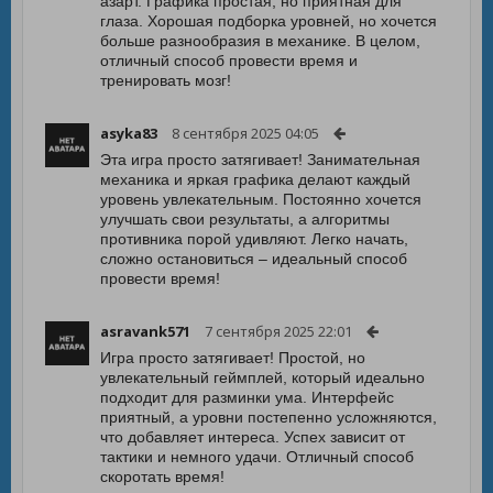
азарт. Графика простая, но приятная для
глаза. Хорошая подборка уровней, но хочется
больше разнообразия в механике. В целом,
отличный способ провести время и
тренировать мозг!
asyka83
8 сентября 2025 04:05
Эта игра просто затягивает! Занимательная
механика и яркая графика делают каждый
уровень увлекательным. Постоянно хочется
улучшать свои результаты, а алгоритмы
противника порой удивляют. Легко начать,
сложно остановиться – идеальный способ
провести время!
asravank571
7 сентября 2025 22:01
Игра просто затягивает! Простой, но
увлекательный геймплей, который идеально
подходит для разминки ума. Интерфейс
приятный, а уровни постепенно усложняются,
что добавляет интереса. Успех зависит от
тактики и немного удачи. Отличный способ
скоротать время!