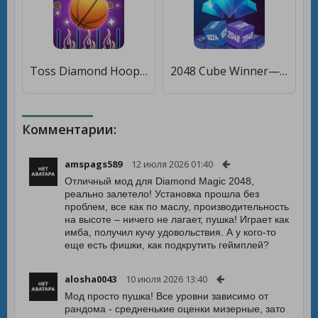
Toss Diamond Hoop [Много денег]
2048 Cube Winner—Aim To Win Diamond [Много монет]
Комментарии:
amspags589
12 июля 2026 01:40
Отличный мод для Diamond Magic 2048,
реально залетело! Установка прошла без
проблем, все как по маслу, производительность
на высоте – ничего не лагает, пушка! Играет как
имба, получил кучу удовольствия. А у кого-то
еще есть фишки, как подкрутить геймплей?
alosha0043
10 июля 2026 13:40
Мод просто пушка! Все уровни зависимо от
рандома - средненькие оценки мизерные, зато