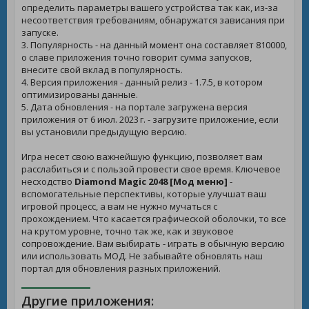
определить параметры вашего устройства так как, из-за
несоответствия требованиям, обнаружатся зависания при
запуске.
3. Популярность - на данный момент она составляет 810000,
о славе приложения точно говорит сумма запусков,
внесите свой вклад в популярность.
4. Версия приложения - данный релиз - 1.7.5, в котором
оптимизированы данные.
5. Дата обновления - на портале загружена версия
приложения от 6 июл. 2023 г. - загрузите приложение, если
вы установили предыдущую версию.
Игра несет свою важнейшую функцию, позволяет вам
расслабиться и с пользой провести свое время. Ключевое
несходство
Diamond Magic 2048 [Мод меню]
-
вспомогательные перспективы, которые улучшат ваш
игровой процесс, а вам не нужно мучаться с
прохождением. Что касается графической оболочки, то все
на крутом уровне, точно так же, как и звуковое
сопровождение. Вам выбирать - играть в обычную версию
или использовать МОД. Не забывайте обновлять наш
портал для обновления разных приложений.
Другие приложения: