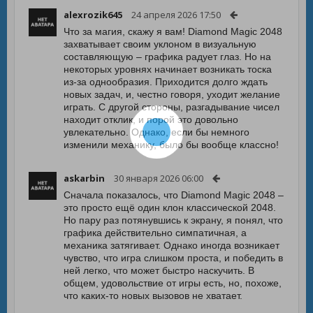
alexrozik645
24 апреля 2026 17:50
Что за магия, скажу я вам! Diamond Magic 2048
захватывает своим уклоном в визуальную
составляющую – графика радует глаз. Но на
некоторых уровнях начинает возникать тоска
из-за однообразия. Приходится долго ждать
новых задач, и, честно говоря, уходит желание
играть. С другой стороны, разгадывание чисел
находит отклик, и порой это довольно
увлекательно. Однако, если бы немного
изменили механику, было бы вообще классно!
askarbin
30 января 2026 06:00
Сначала показалось, что Diamond Magic 2048 –
это просто ещё один клон классической 2048.
Но пару раз потянувшись к экрану, я понял, что
графика действительно симпатичная, а
механика затягивает. Однако иногда возникает
чувство, что игра слишком проста, и победить в
ней легко, что может быстро наскучить. В
общем, удовольствие от игры есть, но, похоже,
что каких-то новых вызовов не хватает.