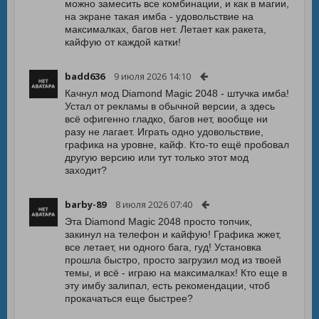
можно замесить все комбинации, и как в магии,
на экране такая имба - удовольствие на
максималках, багов нет. Летает как ракета,
кайфую от каждой катки!
badd636
9 июля 2026 14:10
Качнул мод Diamond Magic 2048 - штучка имба!
Устал от рекламы в обычной версии, а здесь
всё офигенно гладко, багов нет, вообще ни
разу не лагает. Играть одно удовольствие,
графика на уровне, кайф. Кто-то ещё пробовал
другую версию или тут только этот мод
заходит?
barby-89
8 июля 2026 07:40
Эта Diamond Magic 2048 просто топчик,
закинул на телефон и кайфую! Графика жжет,
все летает, ни одного бага, гуд! Установка
прошла быстро, просто загрузил мод из твоей
темы, и всё - играю на максималках! Кто еще в
эту имбу залипал, есть рекомендации, чтоб
прокачаться еще быстрее?