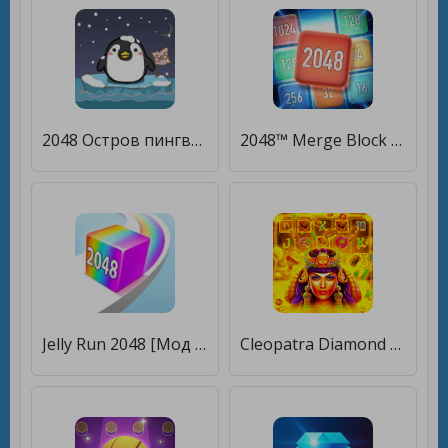
2048 Остров пингвин [Мод меню]
2048™ Merge Block Puzzle [Мод меню]
Jelly Run 2048 [Мод меню]
Cleopatra Diamond [Мод меню]