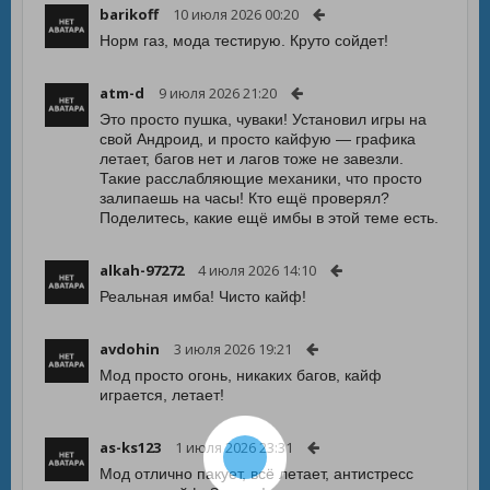
barikoff
10 июля 2026 00:20
Норм газ, мода тестирую. Круто сойдет!
atm-d
9 июля 2026 21:20
Это просто пушка, чуваки! Установил игры на
свой Андроид, и просто кайфую — графика
летает, багов нет и лагов тоже не завезли.
Такие расслабляющие механики, что просто
залипаешь на часы! Кто ещё проверял?
Поделитесь, какие ещё имбы в этой теме есть.
alkah-97272
4 июля 2026 14:10
Реальная имба! Чисто кайф!
avdohin
3 июля 2026 19:21
Мод просто огонь, никаких багов, кайф
играется, летает!
as-ks123
1 июля 2026 23:31
Мод отлично пакует, всё летает, антистресс