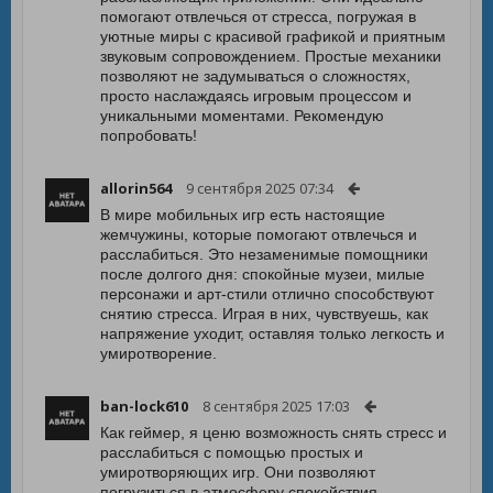
помогают отвлечься от стресса, погружая в
уютные миры с красивой графикой и приятным
звуковым сопровождением. Простые механики
позволяют не задумываться о сложностях,
просто наслаждаясь игровым процессом и
уникальными моментами. Рекомендую
попробовать!
allorin564
9 сентября 2025 07:34
В мире мобильных игр есть настоящие
жемчужины, которые помогают отвлечься и
расслабиться. Это незаменимые помощники
после долгого дня: спокойные музеи, милые
персонажи и арт-стили отлично способствуют
снятию стресса. Играя в них, чувствуешь, как
напряжение уходит, оставляя только легкость и
умиротворение.
ban-lock610
8 сентября 2025 17:03
Как геймер, я ценю возможность снять стресс и
расслабиться с помощью простых и
умиротворяющих игр. Они позволяют
погрузиться в атмосферу спокойствия,