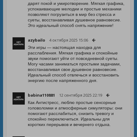
дарят покой и умиротворение. Мягкая графика,
успокаивающие мелодии и простые механики
позволяют погрузиться в мир без стресса и
суеты, восстанавливая душевное равновесие.
Это идеальный способ снять напряжение!
azybailo
4 октября 2025 15:06
Эти игры — настоящая находка для
расслабления. Мягкая графика и спокойные
звуки помогают уйти от повседневной суеты.
Могу часами заниматься простыми задачами,
восстанавливая свое душевное равновесие.
Идеальный способ отвлечься и восстановить
энергию после напряженного дня.
babina110881
12 сентября 2025 22:19
Как Антистресс, люблю простые сенсорные
головоломки и атмосферные симуляторы: они
помогают расслабиться, снизить тревогу и
спокойно переключиться. Идеальны для
коротких перерывов и вечернего отдыха.