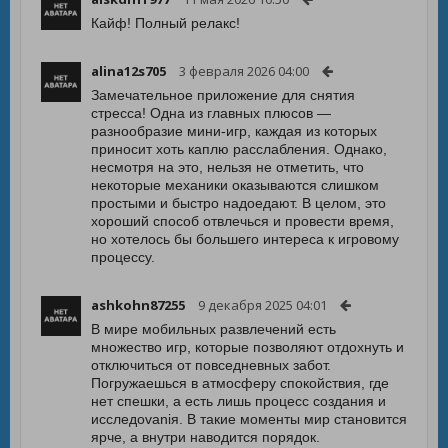
Кайф! Полный релакс!
alina12s705
3 февраля 2026 04:00
Замечательное приложение для снятия
стресса! Одна из главных плюсов —
разнообразие мини-игр, каждая из которых
приносит хоть каплю расслабления. Однако,
несмотря на это, нельзя не отметить, что
некоторые механики оказываются слишком
простыми и быстро надоедают. В целом, это
хороший способ отвлечься и провести время,
но хотелось бы большего интереса к игровому
процессу.
ashkohn87255
9 декабря 2025 04:01
В мире мобильных развлечений есть
множество игр, которые позволяют отдохнуть и
отключиться от повседневных забот.
Погружаешься в атмосферу спокойствия, где
нет спешки, а есть лишь процесс создания и
исследovaniя. В такие моменты мир становится
ярче, а внутри наводится порядок.