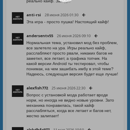
реально кайф. Заходи!
anti-rsi
28 июня 2026 01:30
Эта игра - просто пушка! Настоящий кайф!
andersentv55
26 июня 2026 09:10
Нормальная тема, установил мод без проблем,
все залетело на ура. Игры реально кайф,
расслабляют просто рвали, никаких багов не
заметил, все летает, а графика топчик. На
какой версии Android ты тестировал, чтобы
понимак, на чем зашибать имбу в этой теме?
Надеюсь, следующая версия будет еще лучше!
alexfish772
25 июня 2026 22:30
Вопрос с установкой мода работает вроде
норм, но иногда не видно новые уровни. Зато
механика понравилась, такой кайф
расслабляться, когда все летает и багов нет,
жестко залипает!
alskdhfr977
11 мая 2026 10:50