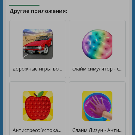
Другие приложения:
дорожные игры: вождение [Бесплатные покупки]
слайм симулятор - слаймы АСМР антистресс slime [Без рекламы]
Антистресс: Успокаивающие Игры [Unlocked]
Слайм Лизун - Антистресс АСМР [Unlocked]