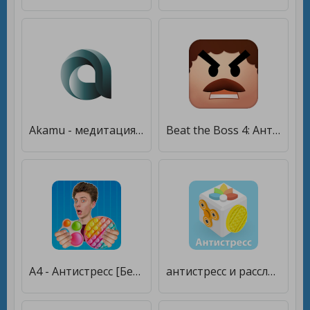
Akamu - медитация, сон и антистресс [Без рекламы]
Beat the Boss 4: Антистресс игры. Экшен, стрелялки [Бесплатные покупки]
А4 - Антистресс [Бесплатные покупки]
антистресс и расслабляющие игры - Antistress [Много денег]