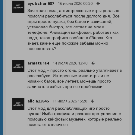
ayubzhan687
16 июля 2026 00:50
Зачетная тема, антистрессовые игры реально
помогли расслабиться после долгого дня. Все
игры просто пушка, без багов и зависаний,
установил быстро, все летает на моем
телефоне. Анимация кайфовая, работает как
надо, такая графика вообще в đấupaк. Кто
знает, какие еще похожие забавы можно
посоветовать?
armatura4
14 июля 2026 13:40
Этот мод – просто огонь, реально утапливает в
расслабухе. Интересные мини-игры и нет
никаких багов, всё летает, можешь просто
залипать и забыть про все проблемки!
alicia23846
11 июля 2026 15:20
Этот мод для расслабляющих игр просто
пушка! Имба графика и разгони протупление с
помощью кайфовых музычек, которые реально
помогают отвлечься.