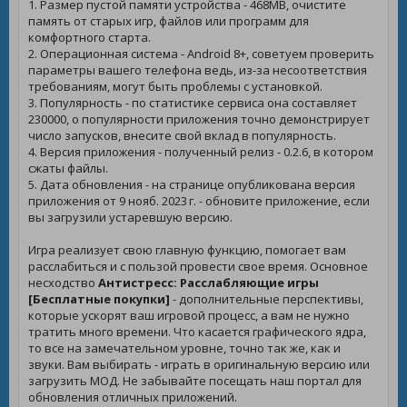
1. Размер пустой памяти устройства - 468MB, очистите
память от старых игр, файлов или программ для
комфортного старта.
2. Операционная система - Android 8+, советуем проверить
параметры вашего телефона ведь, из-за несоответствия
требованиям, могут быть проблемы с установкой.
3. Популярность - по статистике сервиса она составляет
230000, о популярности приложения точно демонстрирует
число запусков, внесите свой вклад в популярность.
4. Версия приложения - полученный релиз - 0.2.6, в котором
сжаты файлы.
5. Дата обновления - на странице опубликована версия
приложения от 9 нояб. 2023 г. - обновите приложение, если
вы загрузили устаревшую версию.
Игра реализует свою главную функцию, помогает вам
расслабиться и с пользой провести свое время. Основное
несходство
Антистресс: Расслабляющие игры
[Бесплатные покупки]
- дополнительные перспективы,
которые ускорят ваш игровой процесс, а вам не нужно
тратить много времени. Что касается графического ядра,
то все на замечательном уровне, точно так же, как и
звуки. Вам выбирать - играть в оригинальную версию или
загрузить МОД. Не забывайте посещать наш портал для
обновления отличных приложений.