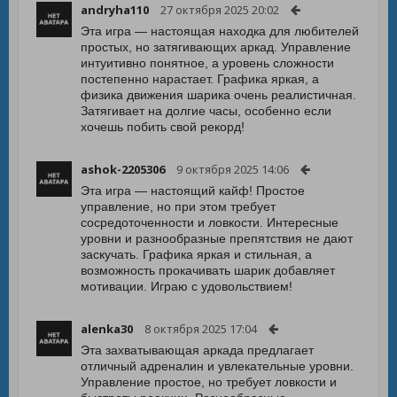
andryha110
27 октября 2025 20:02
Эта игра — настоящая находка для любителей
простых, но затягивающих аркад. Управление
интуитивно понятное, а уровень сложности
постепенно нарастает. Графика яркая, а
физика движения шарика очень реалистичная.
Затягивает на долгие часы, особенно если
хочешь побить свой рекорд!
ashok-2205306
9 октября 2025 14:06
Эта игра — настоящий кайф! Простое
управление, но при этом требует
сосредоточенности и ловкости. Интересные
уровни и разнообразные препятствия не дают
заскучать. Графика яркая и стильная, а
возможность прокачивать шарик добавляет
мотивации. Играю с удовольствием!
alenka30
8 октября 2025 17:04
Эта захватывающая аркада предлагает
отличный адреналин и увлекательные уровни.
Управление простое, но требует ловкости и