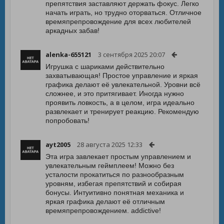
препятствия заставляют держать фокус. Легко
начать играть, но трудно оторваться. Отличное
времяпрепровождение для всех любителей
аркадных забав!
alenka-655121
3 сентября 2025 20:07
Игрушка с шариками действительно
захватывающая! Простое управление и яркая
графика делают её увлекательной. Уровни всё
сложнее, и это притягивает. Иногда нужно
проявить ловкость, а в целом, игра идеально
развлекает и тренирует реакцию. Рекомендую
попробовать!
ayt2005
28 августа 2025 12:33
Эта игра завлекает простым управлением и
увлекательным геймплеем! Можно без
усталости прокатиться по разнообразным
уровням, избегая препятствий и собирая
бонусы. Интуитивно понятная механика и
яркая графика делают её отличным
времяпрепровождением. addictive!