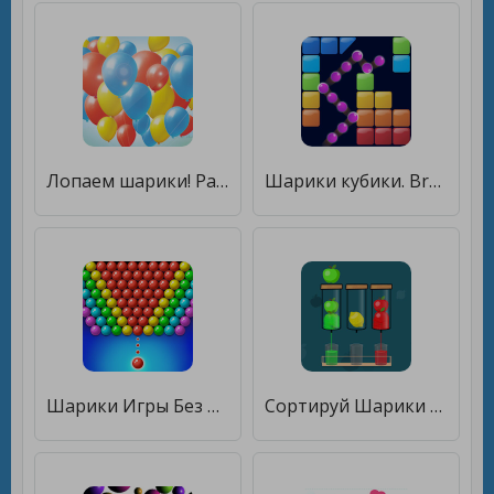
Лопаем шарики! Развивающие игры для детей [Мод меню]
Шарики кубики. Break Bricks Balls. Arcade Block. [Много монет]
Шарики Игры Без Интернета [Мод меню]
Сортируй Шарики [Много денег]