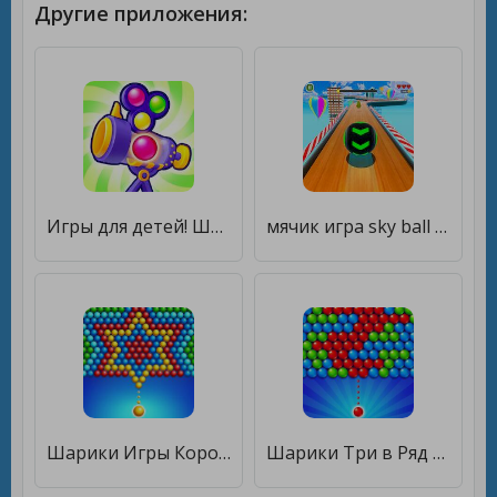
Другие приложения:
Игры для детей! Шарики детям 3 [Мод меню]
мячик игра sky ball game 3D [Мод меню]
Шарики Игры Королевские [Мод меню]
Шарики Три в Ряд без интернета [Мод меню]