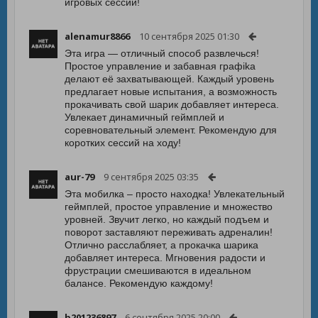
игровых сессий!
alenamur8866
10 сентября 2025 01:30
Эта игра — отличный способ развлечься!
Простое управление и забавная графika
делают её захватывающей. Каждый уровень
предлагает новые испытания, а возможность
прокачивать свой шарик добавляет интереса.
Увлекает динамичный геймплей и
соревновательный элемент. Рекомендую для
коротких сессий на ходу!
aur-79
9 сентября 2025 03:35
Эта мобилка – просто находка! Увлекательный
геймплей, простое управление и множество
уровней. Звучит легко, но каждый подъем и
поворот заставляют переживать адреналин!
Отлично расслабляет, а прокачка шарика
добавляет интереса. Мгновения радости и
фрустрации смешиваются в идеальном
балансе. Рекомендую каждому!
b201236897
6 сентября 2025 20:00