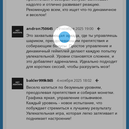
надолго и отлично развивает реакцию.
Рекомендую всем, кто ищет что-то динамичное
и веселое!
andron750645
29 ноября 2025 19:00
Это захватывающая аркада, где ты управляешь
шариком, преодолевающим препятствия и
собирающим бонусы. Простое управление и
динамичный геймплей делают каждую попытку
увлекательной. Уровни становятся сложнее, и
это добавляет адреналина. Идеально подходит
для коротких сессий, чтобы разгрузить мозг!
bakler999k865
4 ноября 2025 18:02
Весело катиться по безумным уровням,
преодолевая препятствия и собирая монетки.
Графика яркая, управление отзывчивое.
Каждый уровень - новое испытание, что
побуждает стремиться к лучшему результату.
Увлекательная игра, которая легко затягивает и
поднимает настроение!