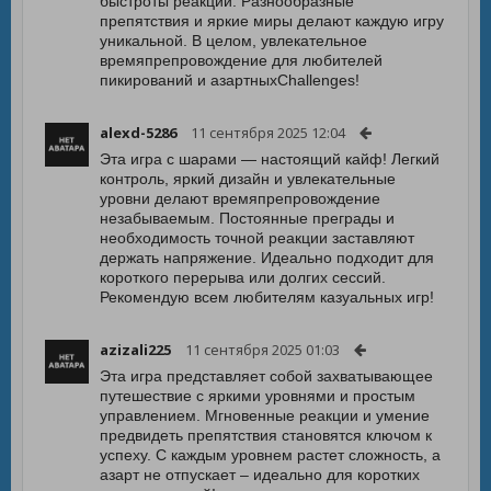
быстроты реакции. Разнообразные
препятствия и яркие миры делают каждую игру
уникальной. В целом, увлекательное
времяпрепровождение для любителей
пикирований и азартныхChallenges!
alexd-5286
11 сентября 2025 12:04
Эта игра с шарами — настоящий кайф! Легкий
контроль, яркий дизайн и увлекательные
уровни делают времяпрепровождение
незабываемым. Постоянные преграды и
необходимость точной реакции заставляют
держать напряжение. Идеально подходит для
короткого перерыва или долгих сессий.
Рекомендую всем любителям казуальных игр!
azizali225
11 сентября 2025 01:03
Эта игра представляет собой захватывающее
путешествие с яркими уровнями и простым
управлением. Мгновенные реакции и умение
предвидеть препятствия становятся ключом к
успеху. С каждым уровнем растет сложность, а
азарт не отпускает – идеально для коротких