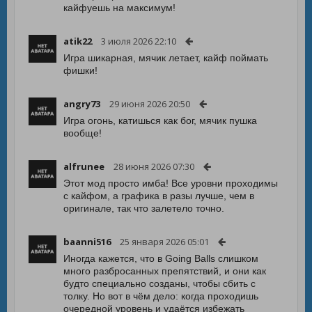
кайфуешь на максимум!
atik22
3 июля 2026 22:10
Игра шикарная, мячик летает, кайф поймать
фишки!
angry73
29 июня 2026 20:50
Игра огонь, катишься как бог, мячик пушка
вообще!
alfrunee
28 июня 2026 07:30
Этот мод просто имба! Все уровни проходимы
с кайфом, а графика в разы лучше, чем в
оригинале, так что залетело точно.
baanni516
25 января 2026 05:01
Иногда кажется, что в Going Balls слишком
много разбросанных препятствий, и они как
будто специально созданы, чтобы сбить с
толку. Но вот в чём дело: когда проходишь
очередной уровень и удаётся избежать