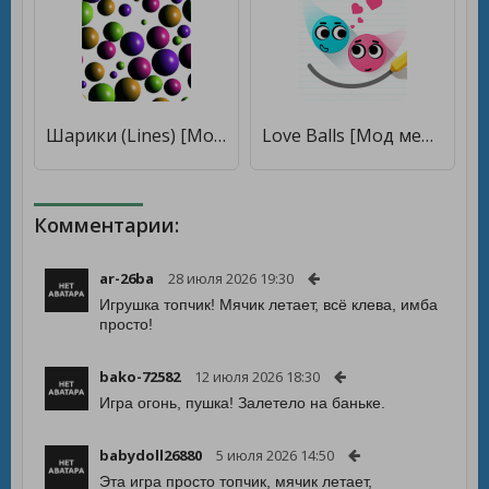
Шарики (Lines) [Мод меню]
Love Balls [Мод меню]
Комментарии:
ar-26ba
28 июля 2026 19:30
Игрушка топчик! Мячик летает, всё клева, имба
просто!
bako-72582
12 июля 2026 18:30
Игра огонь, пушка! Залетело на баньке.
babydoll26880
5 июля 2026 14:50
Эта игра просто топчик, мячик летает,