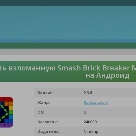
ть взломанную Smash Brick Breaker 
на Андроид
Версия:
2.9.6
Жанр:
Казуальные
OS:
6+
Загрузок:
240000
Издатель:
Ninetap