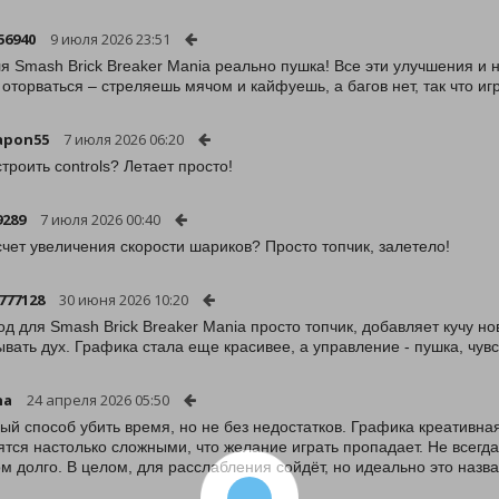
56940
9 июля 2026 23:51
я Smash Brick Breaker Mania реально пушка! Все эти улучшения и 
 оторваться – стреляешь мячом и кайфуешь, а багов нет, так что игр
apon55
7 июля 2026 06:20
строить controls? Летает просто!
9289
7 июля 2026 00:40
счет увеличения скорости шариков? Просто топчик, залетело!
777128
30 июня 2026 10:20
од для Smash Brick Breaker Mania просто топчик, добавляет кучу 
ывать дух. Графика стала еще красивее, а управление - пушка, чув
na
24 апреля 2026 05:50
ый способ убить время, но не без недостатков. Графика креативная
ятся настолько сложными, что желание играть пропадает. Не всегда
м долго. В целом, для расслабления сойдёт, но идеально это назва