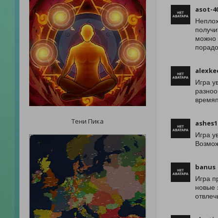
asot-4
Неплох
получи
можно 
порадо
alexke
Игра у
разноо
времяп
Тени Пика
ashes1
Игра у
Возмож
banus
Игра п
новые 
отвлеч