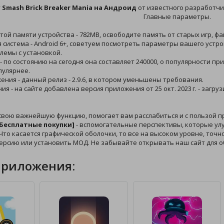
у
Smash Brick Breaker Mania на Андроид
от известного разработчик
Главные параметры.
той памяти устройства - 782MB, освободите память от старых игр, фа
 система - Android 6+, советуем посмотреть параметры вашего устро
лемы с установкой.
 - по состоянию на сегодня она составляет 240000, о популярности п
пулярнее.
жения - данный релиз - 2.9.6, в котором уменьшены требования.
ния - на сайте добавлена версия приложения от 25 окт. 2023 г. - заг
свою важнейшую функцию, помогает вам расслабиться и с пользой п
[Бесплатные покупки]
- вспомогательные перспективы, которые улу
Что касается графической оболочки, то все на высоком уровне, точно 
ерсию или установить МОД. Не забывайте открывать наш сайт для 
приложения: