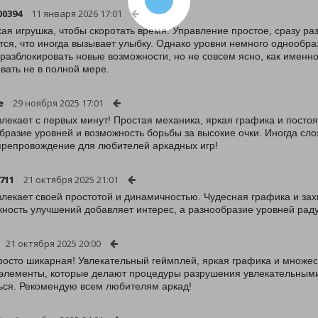
00394
11 января 2026 17:01
ая игрушка, чтобы скоротать время. Управление простое, сразу раз
тся, что иногда вызывает улыбку. Однако уровни немного однообра
разблокировать новые возможности, но не совсем ясно, как именно
вать не в полной мере.
e
29 ноября 2025 17:01
влекает с первых минут! Простая механика, яркая графика и посто
бразие уровней и возможность борьбы за высокие очки. Иногда сло
репровождение для любителей аркадных игр!
711
21 октября 2025 21:01
влекает своей простотой и динамичностью. Чудесная графика и за
ность улучшений добавляет интерес, а разнообразие уровней раду
21 октября 2025 20:00
росто шикарная! Увлекательный геймплей, яркая графика и множес
элементы, которые делают процедуры разрушения увлекательными.
ься. Рекомендую всем любителям аркад!