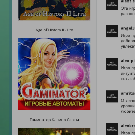
alextis
Эта иг
разноо
angel3
Age of History II - Lite
Игра п
добавл
увлека
alex-p
Игра п
интуит
кто лю
amrits
Отличн
уровни
любите
Гаминатор Казино Слоты
alexkr
Игра п