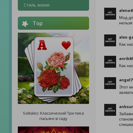
Стиль жизни
alena4
Мод дл
Top
нельзя
alex-g
Как на
anrik8
Как на
angel7
Этот м
захват
anksu
Solitales: Классический Три пика
Забавн
пасьянс в саду
станов
слишко