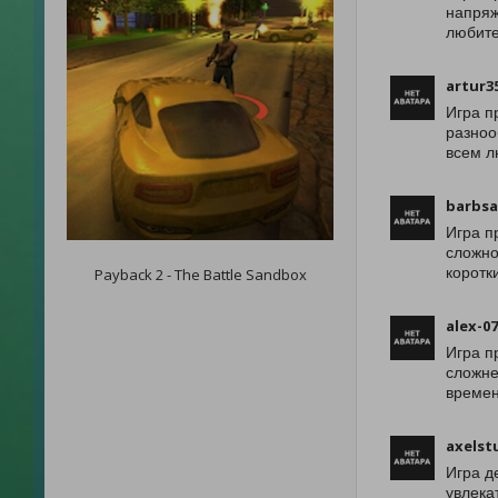
напряж
любите
artur3
Игра п
разноо
всем л
barbsa
Игра п
сложно
коротк
Payback 2 - The Battle Sandbox
alex-0
Игра п
сложне
времен
axelst
Игра д
увлека