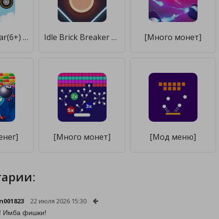
Labo Brick Car(6+) [Бесплатные покупки]
Idle Brick Breaker [Много монет]
[Много монет]
енег]
[Много монет]
[Мод меню]
арии:
n001823
22 июля 2026 15:30
! Имба фишки!