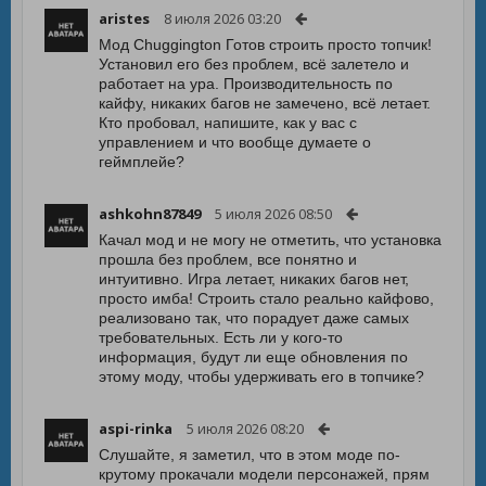
aristes
8 июля 2026 03:20
Мод Chuggington Готов строить просто топчик!
Установил его без проблем, всё залетело и
работает на ура. Производительность по
кайфу, никаких багов не замечено, всё летает.
Кто пробовал, напишите, как у вас с
управлением и что вообще думаете о
геймплейе?
ashkohn87849
5 июля 2026 08:50
Качал мод и не могу не отметить, что установка
прошла без проблем, все понятно и
интуитивно. Игра летает, никаких багов нет,
просто имба! Строить стало реально кайфово,
реализовано так, что порадует даже самых
требовательных. Есть ли у кого-то
информация, будут ли еще обновления по
этому моду, чтобы удерживать его в топчике?
aspi-rinka
5 июля 2026 08:20
Слушайте, я заметил, что в этом моде по-
крутому прокачали модели персонажей, прям