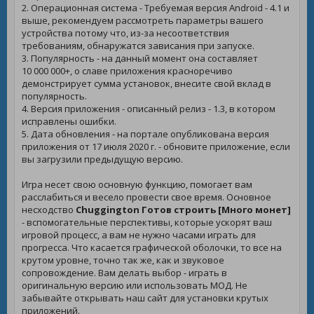
2. Операционная система - Требуемая версия Android - 4.1 и
выше, рекомендуем рассмотреть параметры вашего
устройства потому что, из-за несоответствия
требованиям, обнаружатся зависания при запуске.
3. Популярность - на данный момент она составляет
10 000 000+, о славе приложения красноречиво
демонстрирует сумма установок, внесите свой вклад в
популярность.
4. Версия приложения - описанный релиз - 1.3, в котором
исправлены ошибки.
5. Дата обновления - на портале опубликована версия
приложения от 17 июля 2020 г. - обновите приложение, если
вы загрузили предыдущую версию.
Игра несет свою основную функцию, помогает вам
расслабиться и весело провести свое время. Основное
несходство
Chuggington Готов строить [Много монет]
- вспомогательные перспективы, которые ускорят ваш
игровой процесс, а вам не нужно часами играть для
прогресса. Что касается графической оболочки, то все на
крутом уровне, точно так же, как и звуковое
сопровождение. Вам делать выбор - играть в
оригинальную версию или использовать МОД. Не
забывайте открывать наш сайт для установки крутых
приложений.