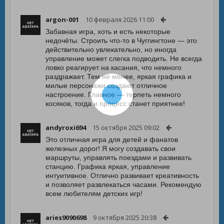
argon-001
10 февраля 2026 11:00
Забавная игра, хоть и есть некоторые
недочёты. Строить что-то в Чуггингтоне — это
действительно увлекательно, но иногда
управление может слегка подводить. Не всегда
ловко реагирует на касания, что немного
раздражает. Тем не менее, яркая графика и
милые персонажи создают отличное
настроение. Главное — терпеть немного
косяков, тогда и процесс станет приятнее!
andyroxi694
15 октября 2025 09:02
Это отличная игра для детей и фанатов
железных дорог! Я могу создавать свои
маршруты, управлять поездами и развивать
станцию. Графика яркая, управление
интуитивное. Отлично развивает креативность
и позволяет развлекаться часами. Рекомендую
всем любителям детских игр!
aries9090698
9 октября 2025 20:38