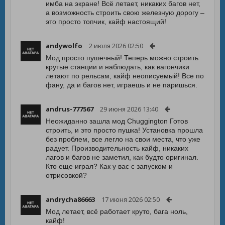
имба на экране! Всё летает, никаких багов нет,
а возможность строить свою железную дорогу –
это просто топчик, кайф настоящий!
andywolfo
2 июля 2026 02:50
Мод просто пушечный! Теперь можно строить
крутые станции и наблюдать, как вагончики
летают по рельсам, кайф неописуемый! Все по
фану, да и багов нет, играешь и не паришься.
andrus-777567
29 июня 2026 13:40
Неожиданно зашла мод Chuggington Готов
строить, и это просто пушка! Установка прошла
без проблем, все легло на свои места, что уже
радует. Производительность кайф, никаких
лагов и багов не заметил, как будто оригинал.
Кто еще играл? Как у вас с запуском и
отрисовкой?
andrycha86663
17 июня 2026 02:50
Мод летает, всё работает круто, бага ноль,
кайф!