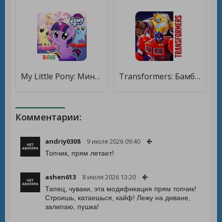
My Little Pony: Мини-пони [Много монет]
Transformers: Бамблби Форсаж [Много монет]
Комментарии:
andriy0308
9 июля 2026 09:40
Топчик, прям летает!
ashen613
8 июля 2026 13:20
Тапец, чуваки, эта модификация прям топчик!
Строишь, катаешься, кайф! Лежу на диване,
залипаю, пушка!