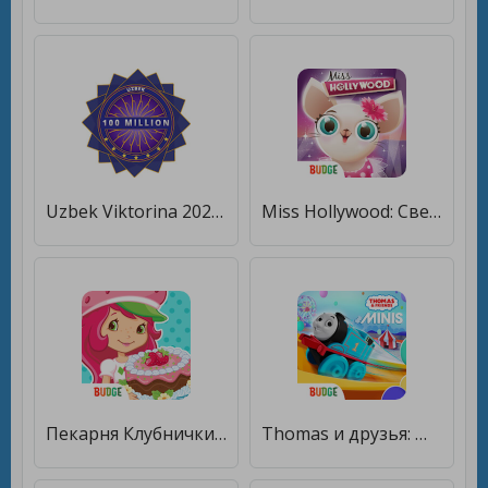
Uzbek Viktorina 2020 - 100 Million [Много монет]
Miss Hollywood: Свет, камера, мода! [Много монет]
Пекарня Клубнички [Много монет]
Thomas и друзья: Minis [Много монет]