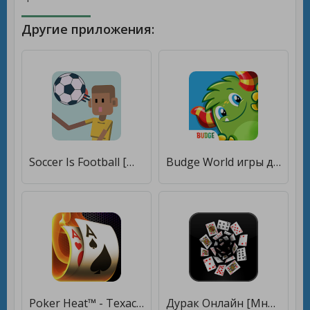
Другие приложения:
Soccer Is Football [Много монет]
Budge World игры для детей [Много монет]
Poker Heat™ - Техасский Холдем [Много монет]
Дурак Онлайн [Много монет]