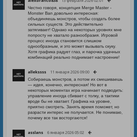
alexbranco838
13 февраля 2026 02:01
Честно говоря, концепция Merge Master -
Monster Ban довольно интересная:
объединяешь монстров, чтобы создать более
сильных существ. Это действительно
затягивает! Однако на некоторых уровнях мне
попросту не хватало разнообразия. Игровой
процесс иногда становится слишком
однообразным, и это может вызывать скуку.
Хотя графика радует глаз, и парочка удачных
комбинаций реально поднимает настроение!
allekssss
11 января 2026 09:00
Собираешь монстров, а потом их смешиваешь
— идея, конечно, интересная! Но вот в
некоторых моментах игра начинает подводить:
управление иногда сбивает с толку, а тактики
вроде бы не хватает. Графика на уровне,
приятно смотреть. Занять время поможет, но
разрасти интерес не получается. Не понимаю,
почему все так восторгаются!
asslans
6 января 2026 05:02