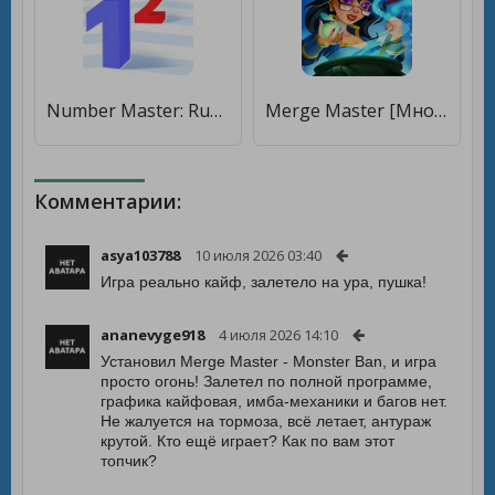
Number Master: Run and merge [Много денег]
Merge Master [Много монет]
Комментарии:
asya103788
10 июля 2026 03:40
Игра реально кайф, залетело на ура, пушка!
ananevyge918
4 июля 2026 14:10
Установил Merge Master - Monster Ban, и игра
просто огонь! Залетел по полной программе,
графика кайфовая, имба-механики и багов нет.
Не жалуется на тормоза, всё летает, антураж
крутой. Кто ещё играет? Как по вам этот
топчик?