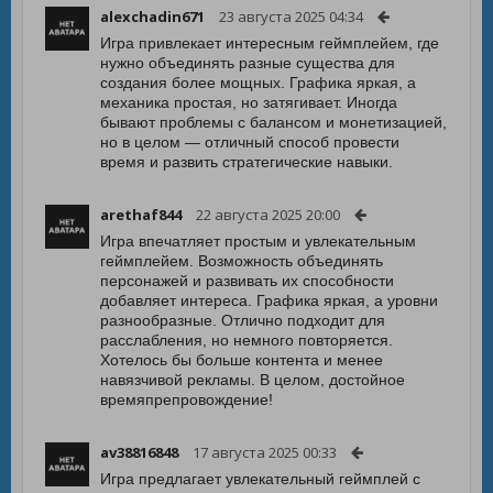
alexchadin671
23 августа 2025 04:34
Игра привлекает интересным геймплейем, где
нужно объединять разные существа для
создания более мощных. Графика яркая, а
механика простая, но затягивает. Иногда
бывают проблемы с балансом и монетизацией,
но в целом — отличный способ провести
время и развить стратегические навыки.
arethaf844
22 августа 2025 20:00
Игра впечатляет простым и увлекательным
геймплейем. Возможность объединять
персонажей и развивать их способности
добавляет интереса. Графика яркая, а уровни
разнообразные. Отлично подходит для
расслабления, но немного повторяется.
Хотелось бы больше контента и менее
навязчивой рекламы. В целом, достойное
времяпрепровождение!
av38816848
17 августа 2025 00:33
Игра предлагает увлекательный геймплей с