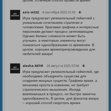
целом, отличный способ провести время!
aziz-m522
4 сентября 2025 01:30
Игра предлагает увлекательный геймплей с
уникальным сочетанием стратегии и
головоломки. Красивая графика и интересные
персонажи делают процесс затягивающим.
Однако баланс сложности может быть
улучшен, а некоторые элементы могут
показаться однообразными со временем. В
целом, хорошее времяпрепровождение для
любителей жанра!
alesha-84741
26 августа 2025 07:06
Игра предлагает увлекательный геймплей, где
необходимо объединять существа для
создания мощных существ. Графика яркая, а
механика проста в освоении, но требует
стратегического мышления. Иногда
вовлекаешься в процесс, но быстро заметна
однообразность. В целом, для фанатов жанра
– хороший способ скоротать время.