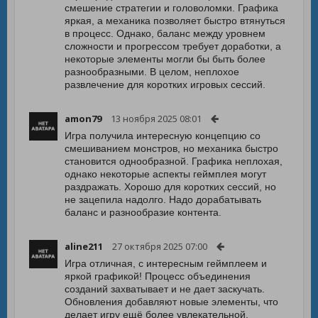
смешение стратегии и головоломки. Графика
яркая, а механика позволяет быстро втянуться
в процесс. Однако, баланс между уровнем
сложности и прогрессом требует доработки, а
некоторые элементы могли бы быть более
разнообразными. В целом, неплохое
развлечение для коротких игровых сессий.
amon79
13 ноября 2025 08:01
Игра получила интересную концепцию со
смешиванием монстров, но механика быстро
становится однообразной. Графика неплохая,
однако некоторые аспекты геймплея могут
раздражать. Хорошо для коротких сессий, но
не зацепила надолго. Надо дорабатывать
баланс и разнообразие контента.
aline211
27 октября 2025 07:00
Игра отличная, с интересным геймплеем и
яркой графикой! Процесс объединения
созданий захватывает и не дает заскучать.
Обновления добавляют новые элементы, что
делает игру ещё более увлекательной.