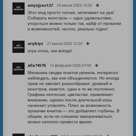
amysjyau127
29 июня 2026 13:30
Этот мод просто топчик, затягивает на ура!
Собирать монстров — одно удовольствие,
упороться можно только так, кайф от прокачки
и возможностей, честно, реально годно!
anybiys
27 июня 2026 12:20
игра огонь, как всегда!
alla74576
13 февраля 2026 07:00
Механика сводки юнитов увлекла, интересно
наблюдать, как они объединяются. Но иногда
прям не хватает разнообразия: уровней и
монстров, кажется, одни и те же постоянно.
Графика неплохая, цветастая, привлекает
внимание, однако после длительной игры
начинает утомлять. Плюс за возможность
прокачки юнитов — это добавляет глубины. В
общем, если не слишком заморачиваться,
можно неплохо провести время.