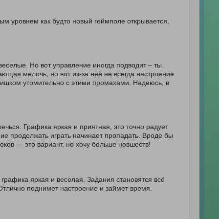
дым уровнем как будто новый геймполе открывается,
и веселые. Но вот управление иногда подводит – ты
ающая мелочь, но вот из-за неё не всегда настроение
слишком утомительно с этими промахами. Надеюсь, в
чься. Графика яркая и приятная, это точно радует
ние продолжать играть начинает пропадать. Вроде бы
роков — это вариант, но хочу больше новшеств!
графика яркая и веселая. Задания становятся всё
 Отлично поднимет настроение и займет время.