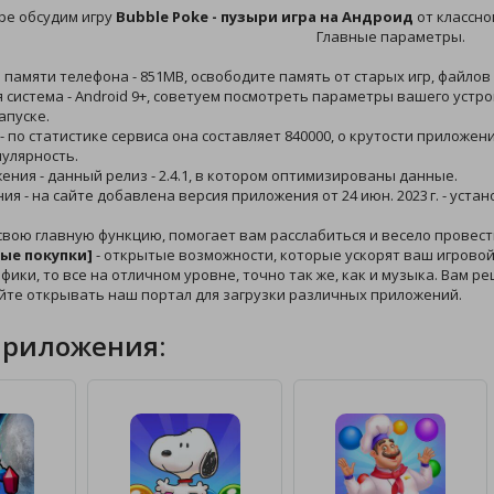
ре обсудим игру
Bubble Poke - пузыри игра на Андроид
от классно
Главные параметры.
й памяти телефона - 851MB, освободите память от старых игр, файлов
 система - Android 9+, советуем посмотреть параметры вашего устро
апуске.
 - по статистике сервиса она составляет 840000, о крутости приложе
пулярность.
жения - данный релиз - 2.4.1, в котором оптимизированы данные.
ния - на сайте добавлена версия приложения от 24 июн. 2023 г. - уст
свою главную функцию, помогает вам расслабиться и весело провест
ые покупки]
- открытые возможности, которые ускорят ваш игровой 
афики, то все на отличном уровне, точно так же, как и музыка. Вам 
йте открывать наш портал для загрузки различных приложений.
приложения: