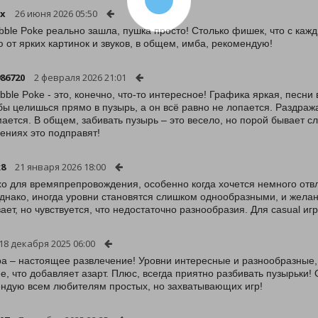
x
26 июня 2026 05:50
bble Poke реально зашла, пушка просто! Столько фишек, что с каж
 от ярких картинок и звуков, в общем, имба, рекомендую!
986720
2 февраля 2026 21:01
ubble Poke - это, конечно, что-то интересное! Графика яркая, песн
бы целишься прямо в пузырь, а он всё равно не лопается. Раздраж
ается. В общем, забивать пузырь – это весело, но порой бывает 
ениях это подправят!
k8
21 января 2026 18:00
о для времяпрепровождения, особенно когда хочется немного отвле
Однако, иногда уровни становятся слишком однообразными, и жела
вает, но чувствуется, что недостаточно разнообразия. Для casual иг
18 декабря 2025 06:00
ра – настоящее развлечение! Уровни интересные и разнообразные, 
е, что добавляет азарт. Плюс, всегда приятно разбивать пузырьки!
ндую всем любителям простых, но захватывающих игр!