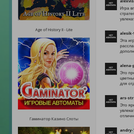
alexvis
Игра в
страте
увлека
Age of History II - Lite
alesik-
Эта иг
рассла
дополн
alena-
Это пр
цветны
для от
ars-str
Это яр
увлека
отличн
Гаминатор Казино Слоты
andry-