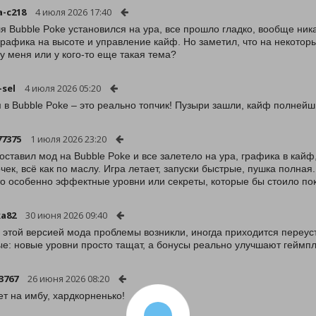
a-c218
4 июля 2026 17:40
я Bubble Poke установился на ура, все прошло гладко, вообще никак
графика на высоте и управление кайф. Но заметил, что на некотор
 у меня или у кого-то еще такая тема?
-sel
4 июля 2026 05:20
 в Bubble Poke – это реально топчик! Пузыри зашли, кайф полнейш
77375
1 июля 2026 23:20
поставил мод на Bubble Poke и все залетело на ура, графика в кайф
чек, всё как по маслу. Игра летает, запуски быстрые, пушка полная
то особенно эффектные уровни или секреты, которые бы стоило по
a82
30 июня 2026 09:40
с этой версией мода проблемы возникли, иногда приходится переус
е: новые уровни просто тащат, а бонусы реально улучшают геймпле
3767
26 июня 2026 08:20
ет на имбу, хардкорненько!