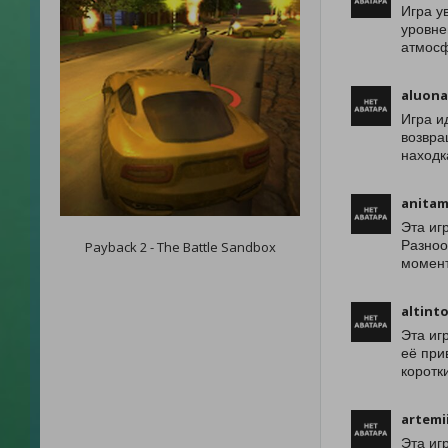
Игра у
уровне
атмосф
aluona
Игра и
возвра
находк
anitam
Эта иг
Разноо
Payback 2 - The Battle Sandbox
момент
altint
Эта иг
её при
коротк
artemi
Эта иг