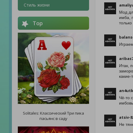
Стиль жизни
amaliy
Мод дл
имба, 
Top
только
balans
Играем
aribas
Итак, 
заморо
какие-
an4utk
Чё-то 
имбовы
Solitales: Классический Три пика
atsiv-8
пасьянс в саду
Не тян