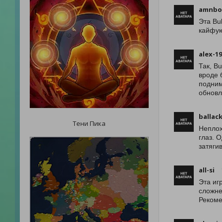
amnbo
Эта Bu
кайфую
alex-1
Так, B
вроде 
подним
обновл
ballac
Тени Пика
Неплох
глаз. 
затяги
all-si
Эта иг
сложне
Рекоме