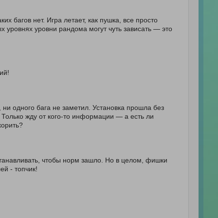
их багов нет. Игра летает, как пушка, все просто
ых уровнях уровни рандома могут чуть зависать — это
ий!
, ни одного бага не заметил. Установка прошла без
. Только жду от кого-то информации — а есть ли
корить?
танавливать, чтобы норм зашло. Но в целом, фишки
й - топчик!