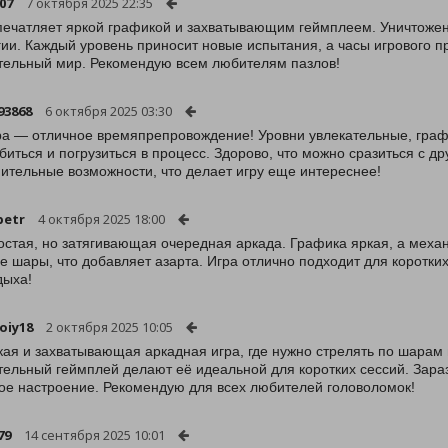
07
7 октября 2025 22:35
печатляет яркой графикой и захватывающим геймплеем. Уничтожени
гии. Каждый уровень приносит новые испытания, а часы игрового пр
тельный мир. Рекомендую всем любителям пазлов!
93868
6 октября 2025 03:30
ра — отличное времяпрепровождение! Уровни увлекательные, графи
биться и погрузиться в процесс. Здорово, что можно сразиться с д
ительные возможности, что делает игру еще интереснее!
petr
4 октября 2025 18:00
остая, но затягивающая очередная аркада. Графика яркая, а механ
е шары, что добавляет азарта. Игра отлично подходит для коротки
дыха!
oiy18
2 октября 2025 10:05
кая и захватывающая аркадная игра, где нужно стрелять по шарам 
тельный геймплей делают её идеальной для коротких сессий. Зар
ое настроение. Рекомендую для всех любителей головоломок!
79
14 сентября 2025 10:01