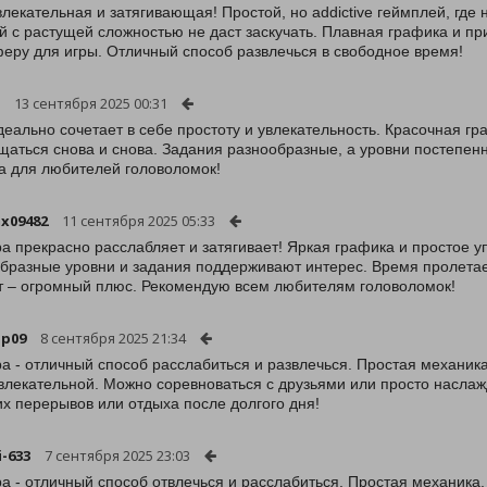
влекательная и затягивающая! Простой, но addictive геймплей, где
й с растущей сложностью не даст заскучать. Плавная графика и 
еру для игры. Отличный способ развлечься в свободное время!
13 сентября 2025 00:31
деально сочетает в себе простоту и увлекательность. Красочная 
щаться снова и снова. Задания разнообразные, а уровни постепен
а для любителей головоломок!
x09482
11 сентября 2025 05:33
ра прекрасно расслабляет и затягивает! Яркая графика и простое 
бразные уровни и задания поддерживают интерес. Время пролетае
 – огромный плюс. Рекомендую всем любителям головоломок!
op09
8 сентября 2025 21:34
ра - отличный способ расслабиться и развлечься. Простая механик
влекательной. Можно соревноваться с друзьями или просто наслаж
их перерывов или отдыха после долгого дня!
i-633
7 сентября 2025 23:03
ра - отличный способ отвлечься и расслабиться. Простая механика