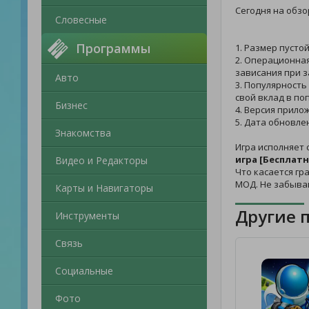
Сегодня на обзо
Словесные
Программы
1. Размер пусто
2. Операционная
зависания при з
Авто
3. Популярность
свой вклад в по
Бизнес
4. Версия прило
5. Дата обновле
Знакомства
Игра исполняет 
игра [Бесплатн
Видео и Редакторы
Что касается гр
МОД. Не забыва
Карты и Навигаторы
Другие 
Инструменты
Связь
Социальные
Фото