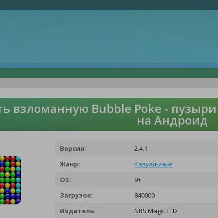
ть взломанную Bubble Poke - пузыри
на Андроид
Версия:
2.4.1
Жанр:
Казуальные
OS:
9+
Загрузок:
840000
Издатель:
NRS Magic LTD