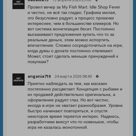
Провел вечер за My Fish Mart: Idle Shop Fever
и честно, не всё так гладко. Графика милая,
это безусловно радует, а процесс прокачки
интереснее, чем в большинстве кликеров. Но
вот система монетизации бесит. Постоянно
выскакивают предложения купить что-то за
реальные деньги, этим можно испортить
впечатление. Сложно сосредоточиться на игре,
когда думы о донате постоянно отвлекают.
Может, стоит сделать меньше принуждений к
покупкам?
angania710
24 марта 2026 08:49
Приятно наблюдать за тем, как магазин
постепенно расцветает. Концепция с рыбами и
их продажей действительно оригинальна, а
оформление радует глаз. Но вот честно,
иногда в игре не хватает разнообразия. Уровни
быстро начинают повторяться, и спустя
некоторое время теряется интерес. Надеюсь,
разработчики внесут что-то новенькое, чтобы
игра не казалась монотонной.