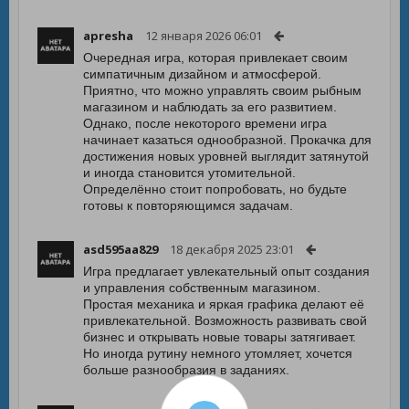
apresha
12 января 2026 06:01
Очередная игра, которая привлекает своим
симпатичным дизайном и атмосферой.
Приятно, что можно управлять своим рыбным
магазином и наблюдать за его развитием.
Однако, после некоторого времени игра
начинает казаться однообразной. Прокачка для
достижения новых уровней выглядит затянутой
и иногда становится утомительной.
Определённо стоит попробовать, но будьте
готовы к повторяющимся задачам.
asd595aa829
18 декабря 2025 23:01
Игра предлагает увлекательный опыт создания
и управления собственным магазином.
Простая механика и яркая графика делают её
привлекательной. Возможность развивать свой
бизнес и открывать новые товары затягивает.
Но иногда рутину немного утомляет, хочется
больше разнообразия в заданиях.