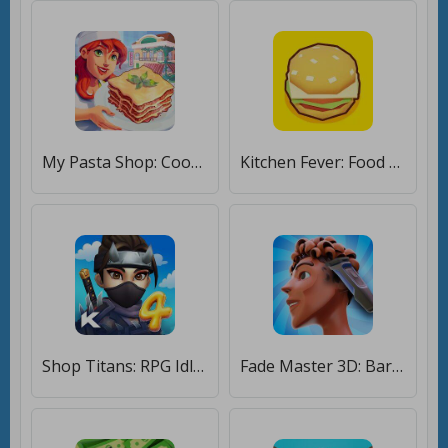
My Pasta Shop: Cooking Game [Мод меню]
Kitchen Fever: Food Tycoon [Мод меню]
Shop Titans: RPG Idle Tycoon [Бесплатные покупки]
Fade Master 3D: Barber Shop [Много монет]