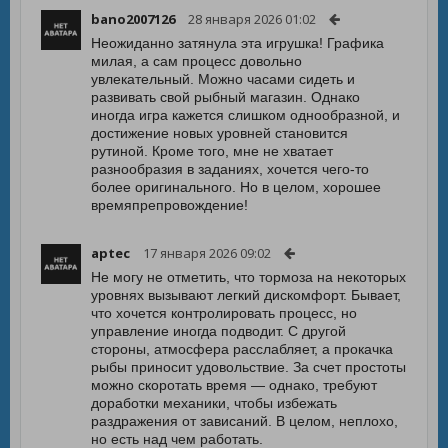
bano2007126
28 января 2026 01:02
Неожиданно затянула эта игрушка! Графика
милая, а сам процесс довольно
увлекательный. Можно часами сидеть и
развивать свой рыбный магазин. Однако
иногда игра кажется слишком однообразной, и
достижение новых уровней становится
рутиной. Кроме того, мне не хватает
разнообразия в заданиях, хочется чего-то
более оригинального. Но в целом, хорошее
времяпрепровождение!
aptec
17 января 2026 09:02
Не могу не отметить, что тормоза на некоторых
уровнях вызывают легкий дискомфорт. Бывает,
что хочется контролировать процесс, но
управление иногда подводит. С другой
стороны, атмосфера расслабляет, а прокачка
рыбы приносит удовольствие. За счет простоты
можно скоротать время — однако, требуют
доработки механики, чтобы избежать
раздражения от зависаний. В целом, неплохо,
но есть над чем работать.