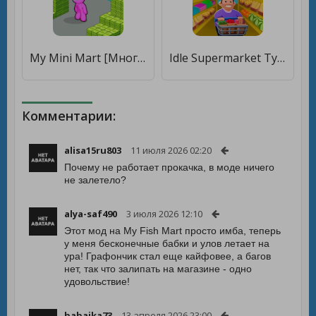
My Mini Mart [Много денег]
Idle Supermarket Tycoon - Shop [Бесплатные покупки]
Комментарии:
alisa15ru803
11 июля 2026 02:20
Почему не работает прокачка, в моде ничего
не залетело?
alya-saf490
3 июля 2026 12:10
Этот мод на My Fish Mart просто имба, теперь
у меня бесконечные бабки и улов летает на
ура! Графончик стал еще кайфовее, а багов
нет, так что залипать на магазине - одно
удовольствие!
babaika73
13 апреля 2026 23:00